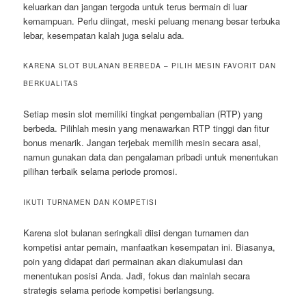
keluarkan dan jangan tergoda untuk terus bermain di luar
kemampuan. Perlu diingat, meski peluang menang besar terbuka
lebar, kesempatan kalah juga selalu ada.
KARENA SLOT BULANAN BERBEDA – PILIH MESIN FAVORIT DAN
BERKUALITAS
Setiap mesin slot memiliki tingkat pengembalian (RTP) yang
berbeda. Pilihlah mesin yang menawarkan RTP tinggi dan fitur
bonus menarik. Jangan terjebak memilih mesin secara asal,
namun gunakan data dan pengalaman pribadi untuk menentukan
pilihan terbaik selama periode promosi.
IKUTI TURNAMEN DAN KOMPETISI
Karena slot bulanan seringkali diisi dengan turnamen dan
kompetisi antar pemain, manfaatkan kesempatan ini. Biasanya,
poin yang didapat dari permainan akan diakumulasi dan
menentukan posisi Anda. Jadi, fokus dan mainlah secara
strategis selama periode kompetisi berlangsung.