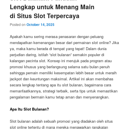
Lengkap untuk Menang Main
di Situs Slot Terpercaya
Posted on
October 14, 2025
Apakah kamu sering merasa penasaran dengan peluang
mendapatkan kemenangan besar dari permainan slot online? Jika
ya, maka kamu berada di tempat yang tepat! Dalam dunia
perjudian daring, istilah “slot bulanan” semakin populer di
kalangan pecinta slot. Konsep ini merujuk pada program atau
promosi khusus yang berlangsung selama satu bulan penuh
sehingga pemain memiliki kesempatan lebih besar untuk meraih
jackpot dan keuntungan maksimal. Artikel ini akan membahas
secara lengkap tentang apa itu slot bulanan, bagaimana cara
memanfaatkannya, strategi terbaik, serta tips untuk memastikan
pengalaman bermain kamu tetap aman dan menyenangkan.
Apa Itu Slot Bulanan?
Slot bulanan adalah sebuah promosi yang diadakan oleh situs
slot online tertentu di mana mereka menawarkan rangkaian