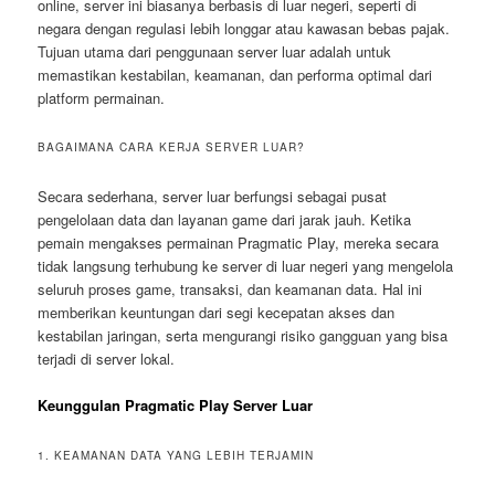
online, server ini biasanya berbasis di luar negeri, seperti di
negara dengan regulasi lebih longgar atau kawasan bebas pajak.
Tujuan utama dari penggunaan server luar adalah untuk
memastikan kestabilan, keamanan, dan performa optimal dari
platform permainan.
BAGAIMANA CARA KERJA SERVER LUAR?
Secara sederhana, server luar berfungsi sebagai pusat
pengelolaan data dan layanan game dari jarak jauh. Ketika
pemain mengakses permainan Pragmatic Play, mereka secara
tidak langsung terhubung ke server di luar negeri yang mengelola
seluruh proses game, transaksi, dan keamanan data. Hal ini
memberikan keuntungan dari segi kecepatan akses dan
kestabilan jaringan, serta mengurangi risiko gangguan yang bisa
terjadi di server lokal.
Keunggulan Pragmatic Play Server Luar
1. KEAMANAN DATA YANG LEBIH TERJAMIN