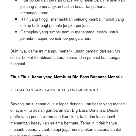
peluang memenangkan hadiah besar tanpa harus
menunggu lama.
RTP yang tinggi, memastikan peluang kembali modal yang
cukup baik bagi pemain jangka panjang.
Gameplay yang simpel namun menantang, cocok untuk
pemula maupun pemain berpengalaman.
Buktinya, game ini mampu menarik jutaan pemain dari seluruh
dunia, berkat kombinasi antara hiburan dan potensi keuntungan
finansial.
Fitur-Fitur Utama yang Membuat Big Bass Bonanza Menarik
1. TEMA DAN TAMPILAN VISUAL YANG MENGGODA
Bayangkan suasana di laut lepas dengan ikan besar yang menari
di layar – itu adalah gambaran dari Big Bass Bonanza. Desain
grafis yang penuh warna dan ikon ikan, kail, dan kapal kecil
menambah keasyikan selama bermain. Tema ini tidak hanya
menarik secara visual, tetapi juga menciptakan suasana santai
sekaligus menantang.