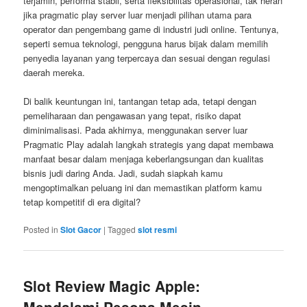
terjamin, performa stabil, serta fleksibilitas operasional, tak heran
jika pragmatic play server luar menjadi pilihan utama para
operator dan pengembang game di industri judi online. Tentunya,
seperti semua teknologi, pengguna harus bijak dalam memilih
penyedia layanan yang terpercaya dan sesuai dengan regulasi
daerah mereka.
Di balik keuntungan ini, tantangan tetap ada, tetapi dengan
pemeliharaan dan pengawasan yang tepat, risiko dapat
diminimalisasi. Pada akhirnya, menggunakan server luar
Pragmatic Play adalah langkah strategis yang dapat membawa
manfaat besar dalam menjaga keberlangsungan dan kualitas
bisnis judi daring Anda. Jadi, sudah siapkah kamu
mengoptimalkan peluang ini dan memastikan platform kamu
tetap kompetitif di era digital?
Posted in
Slot Gacor
|
Tagged
slot resmi
Slot Review Magic Apple: