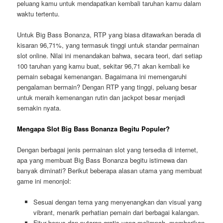
peluang kamu untuk mendapatkan kembali taruhan kamu dalam
waktu tertentu.
Untuk Big Bass Bonanza, RTP yang biasa ditawarkan berada di
kisaran 96,71%, yang termasuk tinggi untuk standar permainan
slot online. Nilai ini menandakan bahwa, secara teori, dari setiap
100 taruhan yang kamu buat, sekitar 96,71 akan kembali ke
pemain sebagai kemenangan. Bagaimana ini memengaruhi
pengalaman bermain? Dengan RTP yang tinggi, peluang besar
untuk meraih kemenangan rutin dan jackpot besar menjadi
semakin nyata.
Mengapa Slot Big Bass Bonanza Begitu Populer?
Dengan berbagai jenis permainan slot yang tersedia di internet,
apa yang membuat Big Bass Bonanza begitu istimewa dan
banyak diminati? Berikut beberapa alasan utama yang membuat
game ini menonjol:
Sesuai dengan tema yang menyenangkan dan visual yang
vibrant, menarik perhatian pemain dari berbagai kalangan.
Fitur bonus dan putaran gratis yang melimpah, memberikan