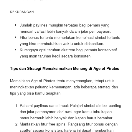
KEKURANGAN
Jumlah paylines mungkin terbatas bagi pemain yang
mencari variasi lebih banyak dalam jalur pembayaran.
Fitur bonus tertentu memerlukan kombinasi simbol tertentu
yang bisa membutuhkan waktu untuk didapatkan.
Kurangnya opsi taruhan ekstrem bagi pemain konservatif
yang ingin taruhan kecil secara konsisten.
Tips dan Strategi Memaksimalkan Menang di Age of Pirates
Memainkan Age of Pirates tentu menyenangkan, tetapi untuk
meningkatkan peluang kemenangan, ada beberapa strategi dan
tips yang bisa kamu terapkan:
Pahami paylines dan simbol: Pelajari simbol-simbol penting
dan jalur pembayaran dari awal agar kamu tahu kapan
harus bertaruh lebih banyak dan kapan harus bersabar.
Manfaatkan fitur free spins: Rangsang fitur bonus dengan
scatter secara konsisten, karena ini dapat memberikan