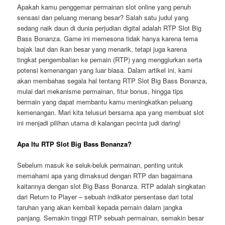
Apakah kamu penggemar permainan slot online yang penuh
sensasi dan peluang menang besar? Salah satu judul yang
sedang naik daun di dunia perjudian digital adalah RTP Slot Big
Bass Bonanza. Game ini memesona tidak hanya karena tema
bajak laut dan ikan besar yang menarik, tetapi juga karena
tingkat pengembalian ke pemain (RTP) yang menggiurkan serta
potensi kemenangan yang luar biasa. Dalam artikel ini, kami
akan membahas segala hal tentang RTP Slot Big Bass Bonanza,
mulai dari mekanisme permainan, fitur bonus, hingga tips
bermain yang dapat membantu kamu meningkatkan peluang
kemenangan. Mari kita telusuri bersama apa yang membuat slot
ini menjadi pilihan utama di kalangan pecinta judi daring!
Apa Itu RTP Slot Big Bass Bonanza?
Sebelum masuk ke seluk-beluk permainan, penting untuk
memahami apa yang dimaksud dengan RTP dan bagaimana
kaitannya dengan slot Big Bass Bonanza. RTP adalah singkatan
dari Return to Player – sebuah indikator persentase dari total
taruhan yang akan kembali kepada pemain dalam jangka
panjang. Semakin tinggi RTP sebuah permainan, semakin besar