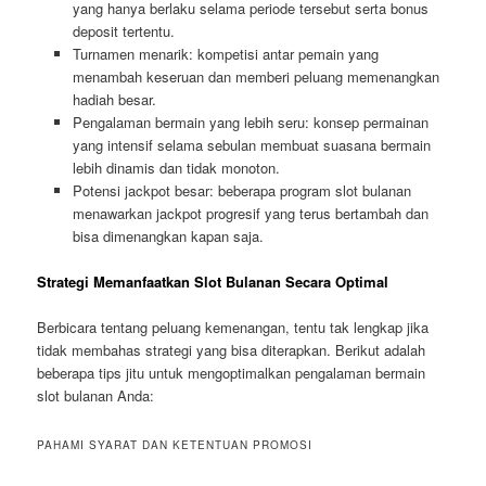
yang hanya berlaku selama periode tersebut serta bonus
deposit tertentu.
Turnamen menarik: kompetisi antar pemain yang
menambah keseruan dan memberi peluang memenangkan
hadiah besar.
Pengalaman bermain yang lebih seru: konsep permainan
yang intensif selama sebulan membuat suasana bermain
lebih dinamis dan tidak monoton.
Potensi jackpot besar: beberapa program slot bulanan
menawarkan jackpot progresif yang terus bertambah dan
bisa dimenangkan kapan saja.
Strategi Memanfaatkan Slot Bulanan Secara Optimal
Berbicara tentang peluang kemenangan, tentu tak lengkap jika
tidak membahas strategi yang bisa diterapkan. Berikut adalah
beberapa tips jitu untuk mengoptimalkan pengalaman bermain
slot bulanan Anda:
PAHAMI SYARAT DAN KETENTUAN PROMOSI