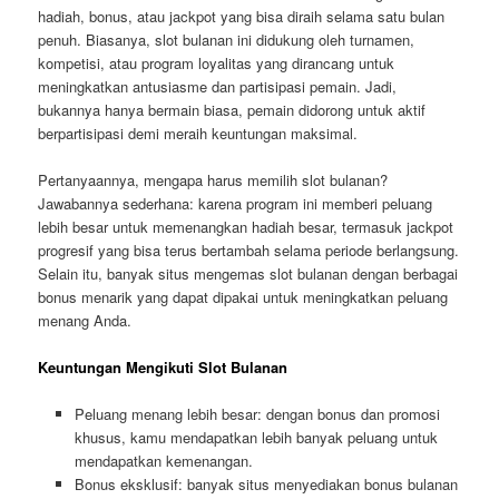
hadiah, bonus, atau jackpot yang bisa diraih selama satu bulan
penuh. Biasanya, slot bulanan ini didukung oleh turnamen,
kompetisi, atau program loyalitas yang dirancang untuk
meningkatkan antusiasme dan partisipasi pemain. Jadi,
bukannya hanya bermain biasa, pemain didorong untuk aktif
berpartisipasi demi meraih keuntungan maksimal.
Pertanyaannya, mengapa harus memilih slot bulanan?
Jawabannya sederhana: karena program ini memberi peluang
lebih besar untuk memenangkan hadiah besar, termasuk jackpot
progresif yang bisa terus bertambah selama periode berlangsung.
Selain itu, banyak situs mengemas slot bulanan dengan berbagai
bonus menarik yang dapat dipakai untuk meningkatkan peluang
menang Anda.
Keuntungan Mengikuti Slot Bulanan
Peluang menang lebih besar: dengan bonus dan promosi
khusus, kamu mendapatkan lebih banyak peluang untuk
mendapatkan kemenangan.
Bonus eksklusif: banyak situs menyediakan bonus bulanan