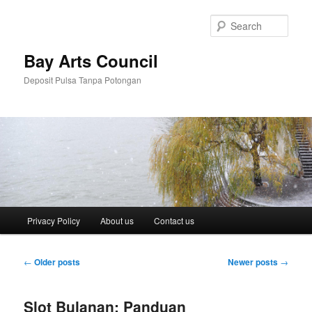
Skip
Skip
to
to
Sear
primary
secondary
content
content
Bay Arts Council
Deposit Pulsa Tanpa Potongan
Main
Privacy Policy
About us
Contact us
menu
Post
←
Older posts
Newer posts
→
navigation
Slot Bulanan: Panduan