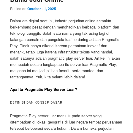
Posted on
October 11, 2025
Dalam era digital saat ini, industri perjudian online semakin
berkembang pesat dengan menghadirkan berbagai platform dan
teknologi canggih. Salah satu nama yang tak asing lagi di
kalangan pemain dan pengelola kasino daring adalah Pragmatic
Play. Tidak hanya dikenal karena permainan inovatif dan
menarik, tetapi juga karena infrastruktur teknis yang handal,
salah satunya adalah pragmatic play server luar. Artikel ini akan
membedah secara lengkap apa itu server luar Pragmatic Play,
mengapa ini menjadi pilihan favorit, serta manfaat dan
tantangannya. Yuk, kita selami lebih dalam!
Apa Itu Pragmatic Play Server Luar?
DEFINISI DAN KONSEP DASAR
Pragmatic Play server luar merujuk pada server yang
ditempatkan di lokasi geografis di luar negara tempat perusahaan
tersebut beroperasi secara hukum. Dalam konteks perjudian