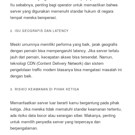
Itu sebabnya, penting bagi operator untuk memastikan bahwa
server yang digunakan memenuhi standar hukum di negara
tempat mereka beroperasi.
2. ISU GEOGRAFIS DAN LATENCY
Meski umumnya memiliki performa yang baik, jarak geografis
dengan pemain bisa mempengaruhi latency. Jika server terlalu
jauh dari pemain, kecepatan akses bisa tersendat. Namun,
teknologi CDN (Content Delivery Network) dan sistem
pengelolaan traffic modern biasanya bisa mengatasi masalah ini
dengan baik.
3. RISIKO KEAMANAN DI PIHAK KETIGA
Memanfaatkan server luar berarti kamu bergantung pada pihak
ketiga. Jika mereka tidak mematuhi standar keamanan tertentu,
ada risiko data bocor atau serangan siber. Makanya, penting
untuk memilih penyedia server yang terpercaya dan
berpengalaman.