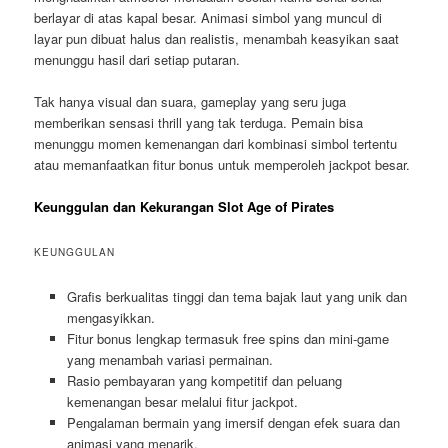
berlayar di atas kapal besar. Animasi simbol yang muncul di
layar pun dibuat halus dan realistis, menambah keasyikan saat
menunggu hasil dari setiap putaran.
Tak hanya visual dan suara, gameplay yang seru juga
memberikan sensasi thrill yang tak terduga. Pemain bisa
menunggu momen kemenangan dari kombinasi simbol tertentu
atau memanfaatkan fitur bonus untuk memperoleh jackpot besar.
Keunggulan dan Kekurangan Slot Age of Pirates
KEUNGGULAN
Grafis berkualitas tinggi dan tema bajak laut yang unik dan
mengasyikkan.
Fitur bonus lengkap termasuk free spins dan mini-game
yang menambah variasi permainan.
Rasio pembayaran yang kompetitif dan peluang
kemenangan besar melalui fitur jackpot.
Pengalaman bermain yang imersif dengan efek suara dan
animasi yang menarik.