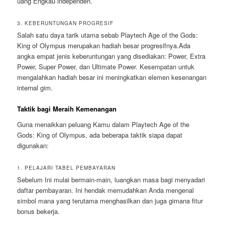
uang Engkau independen.
3. KEBERUNTUNGAN PROGRESIF
Salah satu daya tarik utama sebab Playtech Age of the Gods:
King of Olympus merupakan hadiah besar progresifnya.Ada
angka empat jenis keberuntungan yang disediakan: Power, Extra
Power, Super Power, dan Ultimate Power. Kesempatan untuk
mengalahkan hadiah besar ini meningkatkan elemen kesenangan
internal gim.
Taktik bagi Meraih Kemenangan
Guna menaikkan peluang Kamu dalam Playtech Age of the
Gods: King of Olympus, ada beberapa taktik siapa dapat
digunakan:
1. PELAJARI TABEL PEMBAYARAN
Sebelum Ini mulai bermain-main, luangkan masa bagi menyadari
daftar pembayaran. Ini hendak memudahkan Anda mengenal
simbol mana yang terutama menghasilkan dan juga gimana fitur
bonus bekerja.