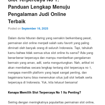
Panduan Lengkap Menuju
Pengalaman Judi Online
Terbaik
Posted on
September 16, 2025
Dalam dunia hiburan daring yang semakin berkembang pesat,
permainan slot online menjadi salah satu favorit yang paling
diminati oleh banyak orang di seluruh Indonesia. Tapi, tahukah
kamu bahwa tidak semua situs slot online itu sama? Ada yang
benar-benar terpercaya dan mampu memberikan pengalaman
bermain yang aman, adil, serta menguntungkan. Nah, artikel ini
akan membahas secara lengkap tentang slot terpercaya no 1,
mengapa memilih platform yang tepat sangat penting, dan
bagaimana kamu bisa menemukan situs judi slot terbaik serta
terpercaya di Indonesia. Yuk, kita telusuri bersama!
Kenapa Memilih Slot Terpercaya No 1 Itu Penting?
Seiring dengan meningkatnya popularitas permainan slot online,