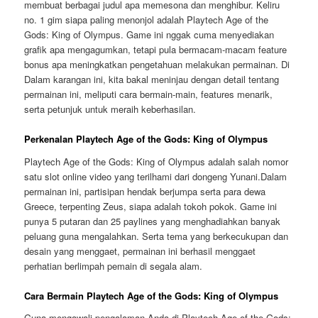
membuat berbagai judul apa memesona dan menghibur. Keliru
no. 1 gim siapa paling menonjol adalah Playtech Age of the
Gods: King of Olympus. Game ini nggak cuma menyediakan
grafik apa mengagumkan, tetapi pula bermacam-macam feature
bonus apa meningkatkan pengetahuan melakukan permainan. Di
Dalam karangan ini, kita bakal meninjau dengan detail tentang
permainan ini, meliputi cara bermain-main, features menarik,
serta petunjuk untuk meraih keberhasilan.
Perkenalan Playtech Age of the Gods: King of Olympus
Playtech Age of the Gods: King of Olympus adalah salah nomor
satu slot online video yang terilhami dari dongeng Yunani.Dalam
permainan ini, partisipan hendak berjumpa serta para dewa
Greece, terpenting Zeus, siapa adalah tokoh pokok. Game ini
punya 5 putaran dan 25 paylines yang menghadiahkan banyak
peluang guna mengalahkan. Serta tema yang berkecukupan dan
desain yang menggaet, permainan ini berhasil menggaet
perhatian berlimpah pemain di segala alam.
Cara Bermain Playtech Age of the Gods: King of Olympus
Guna mengawali pengalaman Anda di Playtech Age of the Gods: