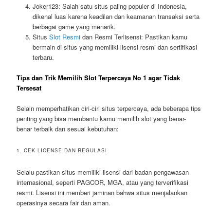
Joker123: Salah satu situs paling populer di Indonesia,
dikenal luas karena keadilan dan keamanan transaksi serta
berbagai game yang menarik.
Situs
Slot Resmi
dan Resmi Terlisensi: Pastikan kamu
bermain di situs yang memiliki lisensi resmi dan sertifikasi
terbaru.
Tips dan Trik Memilih Slot Terpercaya No 1 agar Tidak
Tersesat
Selain memperhatikan ciri-ciri situs terpercaya, ada beberapa tips
penting yang bisa membantu kamu memilih slot yang benar-
benar terbaik dan sesuai kebutuhan:
1. CEK LICENSE DAN REGULASI
Selalu pastikan situs memiliki lisensi dari badan pengawasan
internasional, seperti PAGCOR, MGA, atau yang terverifikasi
resmi. Lisensi ini memberi jaminan bahwa situs menjalankan
operasinya secara fair dan aman.