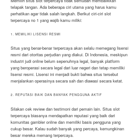
Memilih situs slot terpercaya tidak semudah membalikkan
telapak tangan. Ada beberapa ciri utama yang harus kamu
perhatikan agar tidak salah langkah. Berikut ciri-ciri slot
terpercaya no 1 yang wajib kamu miliki:
1. MEMILIKI LISENSI RESMI
Situs yang benar-benar terpercaya akan selalu memegang lisensi
resmi dari otoritas perjudian yang diakui. Di Indonesia, meskipun
industri judi online belum sepenuhnya legal, banyak platform
yang beroperasi secara legal dari luar negeri dan tetap memiliki
lisensi resmi. Lisensi ini menjadi bukti bahwa situs tersebut
menjalankan operasinya secara sah dan diawasi secara ketat.
2. REPUTASI BAIK DAN BANYAK PENGGUNA AKTIF
Silakan cek review dan testimoni dari pemain lain. Situs slot
terpercaya biasanya mendapatkan reputasi yang baik dari
komunitas gambler online dan memiliki basis pengguna yang
cukup besar. Kalau sudah banyak yang percaya, kemungkinan
besar mereka memang terpercaya.