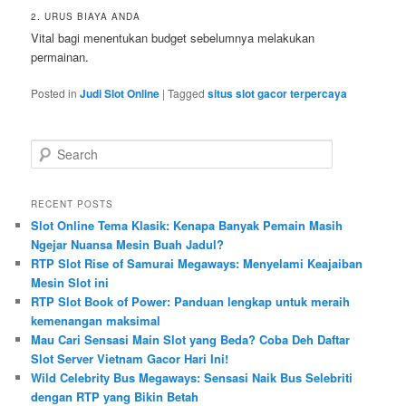
2. URUS BIAYA ANDA
Vital bagi menentukan budget sebelumnya melakukan
permainan.
Posted in
Judi Slot Online
|
Tagged
situs slot gacor terpercaya
S
e
a
r
RECENT POSTS
c
Slot Online Tema Klasik: Kenapa Banyak Pemain Masih
h
Ngejar Nuansa Mesin Buah Jadul?
RTP Slot Rise of Samurai Megaways: Menyelami Keajaiban
Mesin Slot ini
RTP Slot Book of Power: Panduan lengkap untuk meraih
kemenangan maksimal
Mau Cari Sensasi Main Slot yang Beda? Coba Deh Daftar
Slot Server Vietnam Gacor Hari Ini!
Wild Celebrity Bus Megaways: Sensasi Naik Bus Selebriti
dengan RTP yang Bikin Betah