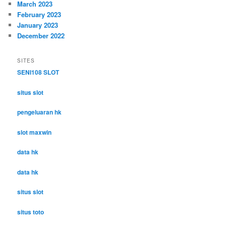
March 2023
February 2023
January 2023
December 2022
SITES
SENI108 SLOT
situs slot
pengeluaran hk
slot maxwin
data hk
data hk
situs slot
situs toto