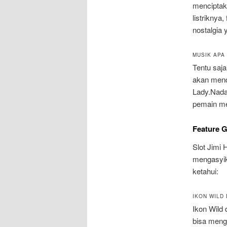
menciptak
listriknya
nostalgia 
MUSIK AP
Tentu saja
akan mende
Lady.Nada
pemain mer
Feature 
Slot Jimi
mengasyikk
ketahui:
IKON WILD
Ikon Wild 
bisa meng