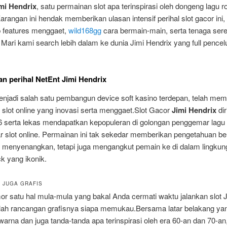
mi Hendrix
, satu permainan slot apa terinspirasi oleh dongeng lagu r
arangan ini hendak memberikan ulasan intensif perihal slot gacor ini,
features menggaet,
wild168gg
cara bermain-main, serta tenaga sere
 Mari kami search lebih dalam ke dunia Jimi Hendrix yang full pencel
n perihal NetEnt Jimi Hendrix
enjadi salah satu pembangun device soft kasino terdepan, telah me
slot online yang inovasi serta menggaet.Slot Gacor
Jimi Hendrix
dir
6 serta lekas mendapatkan kepopuleran di golongan penggemar lagu 
 slot online. Permainan ini tak sekedar memberikan pengetahuan be
 menyenangkan, tetapi juga mengangkut pemain ke di dalam lingkun
k yang ikonik.
 JUGA GRAFIS
r satu hal mula-mula yang bakal Anda cermati waktu jalankan slot J
alah rancangan grafisnya siapa memukau.Bersama latar belakang ya
arna dan juga tanda-tanda apa terinspirasi oleh era 60-an dan 70-an