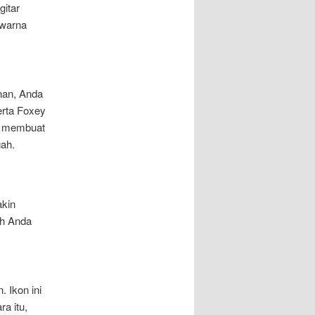
itar
 warna
inan, Anda
erta Foxey
a membuat
gah.
akin
uh Anda
. Ikon ini
a itu,