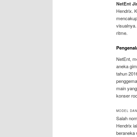
NetEnt Ji
Hendrix. K
mencakup 
visualnya.
ritme.
Pengenala
NetEnt, m
aneka gim 
tahun 201
penggemar
main yang
konser roc
MODEL DAN
Salah nomo
Hendrix i
beraneka w