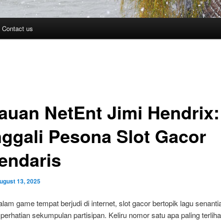
Contact us
jauan NetEnt Jimi Hendrix:
ggali Pesona Slot Gacor
endaris
ugust 13, 2025
lam game tempat berjudi di internet, slot gacor bertopik lagu senanti
erhatian sekumpulan partisipan. Keliru nomor satu apa paling terlihat