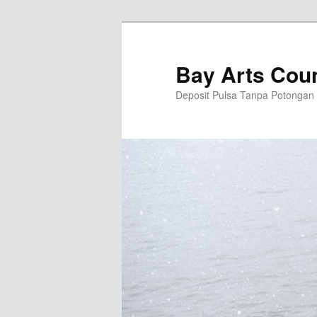
Skip
to
primary
Bay Arts Coun
content
Deposit Pulsa Tanpa Potongan