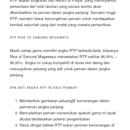
RTP adalah singkatan dari Return to Player, yang menunjukkan
persentase dari total taruhan yang secara teoritis akan
dikembalikan ke pemain dalam jangka panjang. Semakin tinggi
RTP, semakin besar kemungkinan pemain untuk mendapatkan
kembali sejumlah uang dari modal yang mereka pertaruhkan.
RTP RISE OF SAMURAI MEGAWAYS
Meski setiap game memiliki angka RTP berbeda-beda, biasanya
Rise of Samurai Megaways menawarkan RTP sekitar 96,00% –
96,50%. Angka ini cukup kompetitif di dunia slot daring dan
menunjukkan peluang yang adil untuk pemain dalam jangka
panjang.
APA ARTI ANGKA RTP INI BAGI PEMAIN?
Memberikan gambaran peluang获 kemenangan dalam
permainan jangka panjang
Memudahkan pemain menentukan apakah game ini layak
dicoba berdasarkan potensi pengembalian
Harus diingat bahwa RTP bukan jaminan kemenangan di