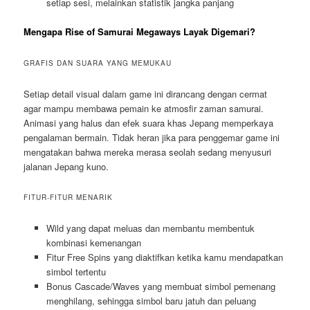
setiap sesi, melainkan statistik jangka panjang
Mengapa Rise of Samurai Megaways Layak Digemari?
GRAFIS DAN SUARA YANG MEMUKAU
Setiap detail visual dalam game ini dirancang dengan cermat
agar mampu membawa pemain ke atmosfir zaman samurai.
Animasi yang halus dan efek suara khas Jepang memperkaya
pengalaman bermain. Tidak heran jika para penggemar game ini
mengatakan bahwa mereka merasa seolah sedang menyusuri
jalanan Jepang kuno.
FITUR-FITUR MENARIK
Wild yang dapat meluas dan membantu membentuk
kombinasi kemenangan
Fitur Free Spins yang diaktifkan ketika kamu mendapatkan
simbol tertentu
Bonus Cascade/Waves yang membuat simbol pemenang
menghilang, sehingga simbol baru jatuh dan peluang