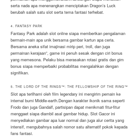
serta nada apa menenangkan menciptakan Dragon’s Luck
berubah salah satu slot serta tema fantasi terhebat.
4. FANTASY PARK
Fantasy Park adalah slot online siapa memberikan pengalaman
bermain-main apa unik bersama gambar kartun apa ceria.
Bersama aneka sifat imajinasi mirip peri, troll, dan juga
permainan kerajaan”, game ini penuh sesak dengan ciri bonus
yang memesona. Pelaku bisa merasakan rotasi gratis dan gim
bonus siapa memperbaiki probabilitas mengalahkan dengan
signifikan.
5. THE LORD OF THE RINGS™: THE FELLOWSHIP OF THE RING™
Slot apa terilhami oleh film legendary ini mengirim pemain ke
internal bumi Middle-earth.Dengan karakter ikonik sama seperti
Frodo dan juga Gandalf, partisipan dapat menikmati fitur-fitur
menggaet siapa diambil asal gambar hidup. Slot Gacor ini
menyediakan gambar apa luar normal dan juga alur cerita yang
intensif, mengubahnya salah nomor satu alternatif pokok kepada
fans fantasi.