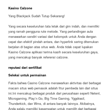
Kasino Calzone
Yang Blackjack Sudah Tutup Sekarang!
Yang secara keseluruhan tata letak dari gim indah, dan memiliki
yang ramah pengguna rute metode. Yang pertandingan aula
menawarkan sendiri variasi dari kelompok untuk Anda dengan
cepat dan efektif pindah antara, dan hyperlink sering ditemukan
berjalan di bagian atas situs web. Anda tidak cepat lupakan
Kasino Calzone aplikasi terima kasih secara keseluruhan gaya,
yang mencakup banyak referensi calzone.
reputasi dari sertifikat
Seleksi untuk permainan
Fakta bahwa Casino Calzone menawarkan aktivitas dari berbagai
macam situs web pemasok adalah fitur pembeda lain dari situs
ini.Ini mencakup berbagai produk dari perusahaan seperti Netent,
Microgaming, Play’n Go, Big Time Gaming, Yggdrasil,
Thunderkick, dan Wms, di antara banyak lainnya. Akibatnya,
Anda selalu memiliki kesempatan untuk memilih dari berbagai