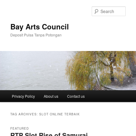
Skip
Skip
to
to
Sear
primary
secondary
content
content
Bay Arts Council
Deposit Pulsa Tanpa Potongan
Main
Privacy Policy
About us
Contact us
menu
TAG ARCHIVES:
SLOT ONLINE TERBAIK
FEATURED
RTP Slot Rise of Samurai