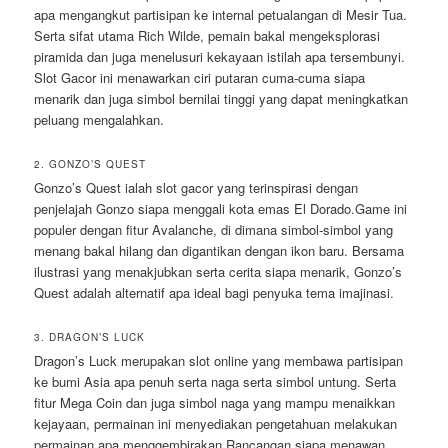
apa mengangkut partisipan ke internal petualangan di Mesir Tua.
Serta sifat utama Rich Wilde, pemain bakal mengeksplorasi
piramida dan juga menelusuri kekayaan istilah apa tersembunyi.
Slot Gacor ini menawarkan ciri putaran cuma-cuma siapa
menarik dan juga simbol bernilai tinggi yang dapat meningkatkan
peluang mengalahkan.
2. GONZO’S QUEST
Gonzo’s Quest ialah slot gacor yang terinspirasi dengan
penjelajah Gonzo siapa menggali kota emas El Dorado.Game ini
populer dengan fitur Avalanche, di dimana simbol-simbol yang
menang bakal hilang dan digantikan dengan ikon baru. Bersama
ilustrasi yang menakjubkan serta cerita siapa menarik, Gonzo’s
Quest adalah alternatif apa ideal bagi penyuka tema imajinasi.
3. DRAGON’S LUCK
Dragon’s Luck merupakan slot online yang membawa partisipan
ke bumi Asia apa penuh serta naga serta simbol untung. Serta
fitur Mega Coin dan juga simbol naga yang mampu menaikkan
kejayaan, permainan ini menyediakan pengetahuan melakukan
permainan apa menggembirakan.Rancangan siapa menawan