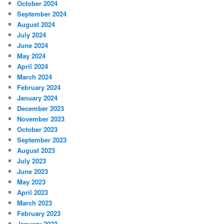
October 2024
September 2024
August 2024
July 2024
June 2024
May 2024
April 2024
March 2024
February 2024
January 2024
December 2023
November 2023
October 2023
September 2023
August 2023
July 2023
June 2023
May 2023
April 2023
March 2023
February 2023
January 2023