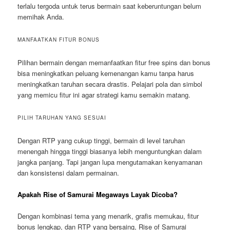
terlalu tergoda untuk terus bermain saat keberuntungan belum
memihak Anda.
MANFAATKAN FITUR BONUS
Pilihan bermain dengan memanfaatkan fitur free spins dan bonus
bisa meningkatkan peluang kemenangan kamu tanpa harus
meningkatkan taruhan secara drastis. Pelajari pola dan simbol
yang memicu fitur ini agar strategi kamu semakin matang.
PILIH TARUHAN YANG SESUAI
Dengan RTP yang cukup tinggi, bermain di level taruhan
menengah hingga tinggi biasanya lebih menguntungkan dalam
jangka panjang. Tapi jangan lupa mengutamakan kenyamanan
dan konsistensi dalam permainan.
Apakah Rise of Samurai Megaways Layak Dicoba?
Dengan kombinasi tema yang menarik, grafis memukau, fitur
bonus lengkap, dan RTP yang bersaing, Rise of Samurai