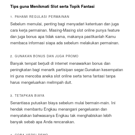
Tips guna Menikmati Slot serta Topik Fantasi
1. PAHAMI REGULASI PERMAINAN
Sebelum memulai, penting bagi menyadari ketentuan dan juga
cara kerja permainan. Masing-Masing slot online punya feature
dan juga bonus apa tidak sama, makanya pastikanlah Kamu
membaca informasi siapa ada sebelum melakukan permainan.
2. GUNAKAN BONUS DAN JUGA PROMO
Banyak tempat berjudi di internet menawarkan bonus dan
peningkatan bagi menarik partisipan segar.Gunakan kesempatan
ini guna mencoba aneka slot online serta tema fantasi tanpa
harus mengeluarkan melimpah duit.
3. TETAPKAN BIAYA
Senantiasa putuskan biaya sebelum mulai bermain-main. Ini
hendak membantu Engkau menangani pengeluaran dan
menyatakan bahwasanya Engkau tak menghabiskan lebih
banyak sebab apa Anda rencanakan.