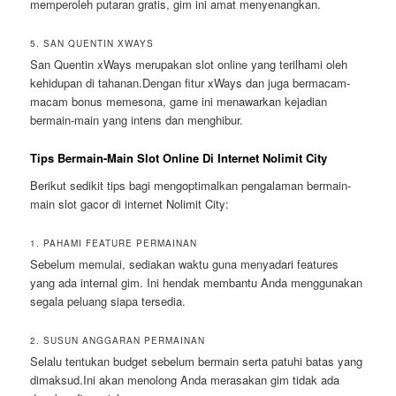
memperoleh putaran gratis, gim ini amat menyenangkan.
5. SAN QUENTIN XWAYS
San Quentin xWays merupakan slot online yang terilhami oleh
kehidupan di tahanan.Dengan fitur xWays dan juga bermacam-
macam bonus memesona, game ini menawarkan kejadian
bermain-main yang intens dan menghibur.
Tips Bermain-Main Slot Online Di Internet Nolimit City
Berikut sedikit tips bagi mengoptimalkan pengalaman bermain-
main slot gacor di internet Nolimit City:
1. PAHAMI FEATURE PERMAINAN
Sebelum memulai, sediakan waktu guna menyadari features
yang ada internal gim. Ini hendak membantu Anda menggunakan
segala peluang siapa tersedia.
2. SUSUN ANGGARAN PERMAINAN
Selalu tentukan budget sebelum bermain serta patuhi batas yang
dimaksud.Ini akan menolong Anda merasakan gim tidak ada