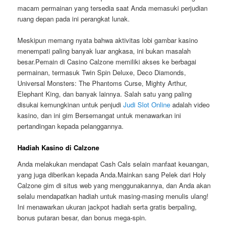
macam permainan yang tersedia saat Anda memasuki perjudian
ruang depan pada ini perangkat lunak.
Meskipun memang nyata bahwa aktivitas lobi gambar kasino
menempati paling banyak luar angkasa, ini bukan masalah
besar.Pemain di Casino Calzone memiliki akses ke berbagai
permainan, termasuk Twin Spin Deluxe, Deco Diamonds,
Universal Monsters: The Phantoms Curse, Mighty Arthur,
Elephant King, dan banyak lainnya. Salah satu yang paling
disukai kemungkinan untuk penjudi
Judi Slot Online
adalah video
kasino, dan ini gim Bersemangat untuk menawarkan ini
pertandingan kepada pelanggannya.
Hadiah Kasino di Calzone
Anda melakukan mendapat Cash Cals selain manfaat keuangan,
yang juga diberikan kepada Anda.Mainkan sang Pelek dari Holy
Calzone gim di situs web yang menggunakannya, dan Anda akan
selalu mendapatkan hadiah untuk masing-masing menulis ulang!
Ini menawarkan ukuran jackpot hadiah serta gratis berpaling,
bonus putaran besar, dan bonus mega-spin.