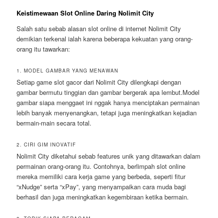
Keistimewaan Slot Online Daring Nolimit City
Salah satu sebab alasan slot online di internet Nolimit City
demikian terkenal ialah karena beberapa kekuatan yang orang-
orang itu tawarkan:
1. MODEL GAMBAR YANG MENAWAN
Setiap game slot gacor dari Nolimit City dilengkapi dengan
gambar bermutu tinggian dan gambar bergerak apa lembut.Model
gambar siapa menggaet ini nggak hanya menciptakan permainan
lebih banyak menyenangkan, tetapi juga meningkatkan kejadian
bermain-main secara total.
2. CIRI GIM INOVATIF
Nolimit City diketahui sebab features unik yang ditawarkan dalam
permainan orang-orang itu. Contohnya, berlimpah slot online
mereka memiliki cara kerja game yang berbeda, seperti fitur
“xNudge” serta “xPay”, yang menyampaikan cara muda bagi
berhasil dan juga meningkatkan kegembiraan ketika bermain.