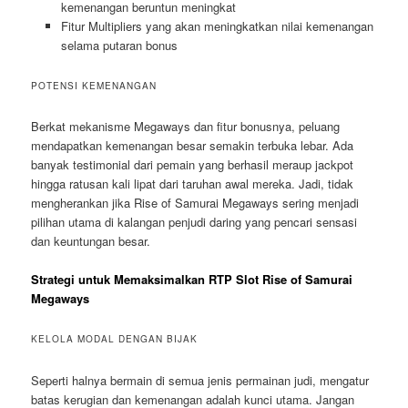
kemenangan beruntun meningkat
Fitur Multipliers yang akan meningkatkan nilai kemenangan
selama putaran bonus
POTENSI KEMENANGAN
Berkat mekanisme Megaways dan fitur bonusnya, peluang
mendapatkan kemenangan besar semakin terbuka lebar. Ada
banyak testimonial dari pemain yang berhasil meraup jackpot
hingga ratusan kali lipat dari taruhan awal mereka. Jadi, tidak
mengherankan jika Rise of Samurai Megaways sering menjadi
pilihan utama di kalangan penjudi daring yang pencari sensasi
dan keuntungan besar.
Strategi untuk Memaksimalkan RTP Slot Rise of Samurai
Megaways
KELOLA MODAL DENGAN BIJAK
Seperti halnya bermain di semua jenis permainan judi, mengatur
batas kerugian dan kemenangan adalah kunci utama. Jangan