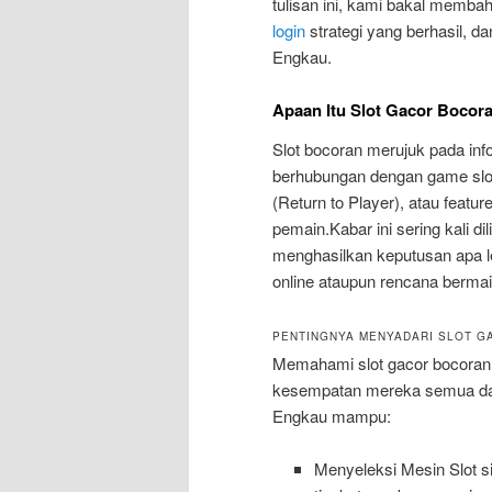
tulisan ini, kami bakal memba
login
strategi yang berhasil, 
Engkau.
Apaan Itu Slot Gacor Bocor
Slot bocoran merujuk pada in
berhubungan dengan game slot
(Return to Player), atau feat
pemain.Kabar ini sering kali d
menghasilkan keputusan apa l
online ataupun rencana berma
PENTINGNYA MENYADARI SLOT 
Memahami slot gacor bocoran 
kesempatan mereka semua dala
Engkau mampu:
Menyeleksi Mesin Slot si