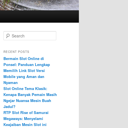
S
e
a
r
RECENT POSTS
c
Bermain Slot Online di
h
Ponsel: Panduan Lengkap
Memilih Link Slot Versi
Mobile yang Aman dan
Nyaman
Slot Online Tema Klasik:
Kenapa Banyak Pemain Masih
Ngejar Nuansa Mesin Buah
Jadul?
RTP Slot Rise of Samurai
Megaways: Menyelami
Keajaiban Mesin Slot ini