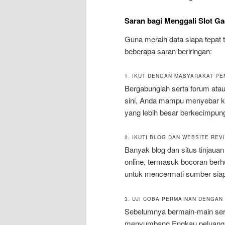
Saran bagi Menggali Slot G
Guna meraih data siapa tepat
beberapa saran beriringan:
1. IKUT DENGAN MASYARAKAT PE
Bergabunglah serta forum atau
sini, Anda mampu menyebar ke
yang lebih besar berkecimpun
2. IKUTI BLOG DAN WEBSITE REV
Banyak blog dan situs tinjauan
online, termasuk bocoran berh
untuk mencermati sumber siap
3. UJI COBA PERMAINAN DENGAN
Sebelumnya bermain-main serta 
menyumbang Engkau peluang gu