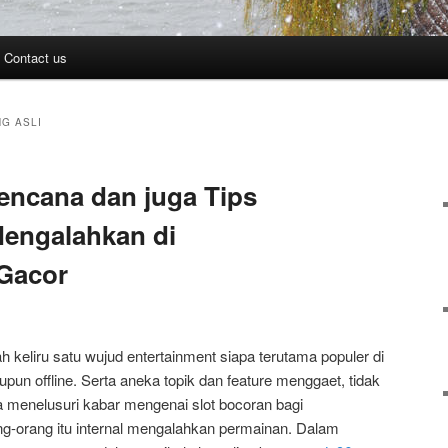
Contact us
G ASLI
encana dan juga Tips
Mengalahkan di
 Gacor
 keliru satu wujud entertainment siapa terutama populer di
pun offline. Serta aneka topik dan feature menggaet, tidak
pa menelusuri kabar mengenai slot bocoran bagi
ng-orang itu internal mengalahkan permainan. Dalam