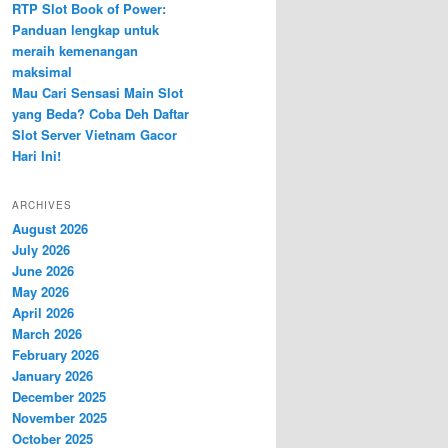
RTP Slot Book of Power:
Panduan lengkap untuk
meraih kemenangan
maksimal
Mau Cari Sensasi Main Slot
yang Beda? Coba Deh Daftar
Slot Server Vietnam Gacor
Hari Ini!
ARCHIVES
August 2026
July 2026
June 2026
May 2026
April 2026
March 2026
February 2026
January 2026
December 2025
November 2025
October 2025