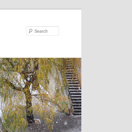
Search