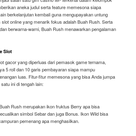
mberikan aneka judul serta feature memesona siapa
in berkelanjutan kembali guna mengupayakan untung
slot online yang menarik fokus adalah Buah Rush. Serta
 dan berwarna-warni, Buah Rush menawarkan pengalaman
e Slot
ot gacor yang diperluas dari pemasok game ternama,
nya 5 roll dan 10 garis pembayaran siapa mampu
nangan luas. Fitur-fitur memesona yang bisa Anda jumpa
atu ini di tengah lain:
Buah Rush merupakan ikon fruktus Berry apa bisa
kecualikan simbol Sebar dan juga Bonus. Ikon Wild bisa
ampuran pemenang apa menghasilkan.