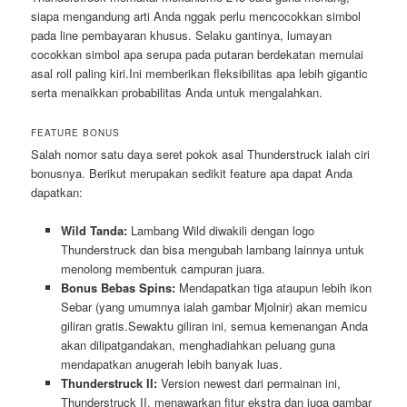
siapa mengandung arti Anda nggak perlu mencocokkan simbol
pada line pembayaran khusus. Selaku gantinya, lumayan
cocokkan simbol apa serupa pada putaran berdekatan memulai
asal roll paling kiri.Ini memberikan fleksibilitas apa lebih gigantic
serta menaikkan probabilitas Anda untuk mengalahkan.
FEATURE BONUS
Salah nomor satu daya seret pokok asal Thunderstruck ialah ciri
bonusnya. Berikut merupakan sedikit feature apa dapat Anda
dapatkan:
Wild Tanda:
Lambang Wild diwakili dengan logo
Thunderstruck dan bisa mengubah lambang lainnya untuk
menolong membentuk campuran juara.
Bonus Bebas Spins:
Mendapatkan tiga ataupun lebih ikon
Sebar (yang umumnya ialah gambar Mjolnir) akan memicu
giliran gratis.Sewaktu giliran ini, semua kemenangan Anda
akan dilipatgandakan, menghadiahkan peluang guna
mendapatkan anugerah lebih banyak luas.
Thunderstruck II:
Version newest dari permainan ini,
Thunderstruck II, menawarkan fitur ekstra dan juga gambar