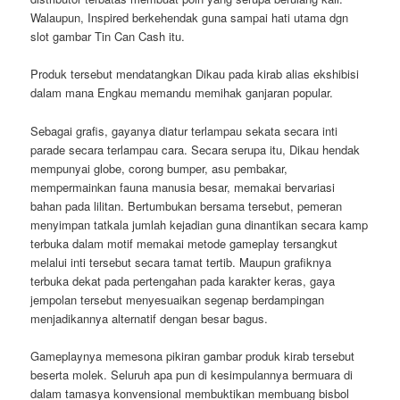
Walaupun, Inspired berkehendak guna sampai hati utama dgn
slot gambar Tin Can Cash itu.
Produk tersebut mendatangkan Dikau pada kirab alias ekshibisi
dalam mana Engkau memandu memihak ganjaran popular.
Sebagai grafis, gayanya diatur terlampau sekata secara inti
parade secara terlampau cara. Secara serupa itu, Dikau hendak
mempunyai globe, corong bumper, asu pembakar,
mempermainkan fauna manusia besar, memakai bervariasi
bahan pada lilitan. Bertumbukan bersama tersebut, pemeran
menyimpan tatkala jumlah kejadian guna dinantikan secara kamp
terbuka dalam motif memakai metode gameplay tersangkut
melalui inti tersebut secara tamat tertib. Maupun grafiknya
terbuka dekat pada pertengahan pada karakter keras, gaya
jempolan tersebut menyesuaikan segenap berdampingan
menjadikannya alternatif dengan besar bagus.
Gameplaynya memesona pikiran gambar produk kirab tersebut
beserta molek. Seluruh apa pun di kesimpulannya bermuara di
dalam tamasya konvensional membuktikan membuang bisbol