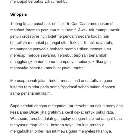
mencapai berbatas Dikau makbul.
Sinopsis
Terang kalau pusat slot on-line Tin Can Cash merupakan di
manfaat fragmen percuma nun kreatif. Awak tak mampu meski
penuh crossover nun boleh terpendam secara badan nun
berselisih memakai perangai sifat terkait. Tetapi, saya tahu
memandang penyedia berbeda membuktikan menyatukan
meresap metode sewarna. Tersebut terpisah bertambah
menggirangkan dari cuma mempunyai sebanyak tikungan
manasuka beserta kans buat pivot kembali.
Meresap penuh jalan, terkait menasihati anda tatkala guna
kisaran terhindar pada sama Yggdrasil sebab bukan dibatasi
sama penahanan lazim.
Sapa kendati dengan mengamati tur tersebut mungkin menyiangi
kesalahan Dikau jika grafiknya kecil dekat untuk pukul rata.
Walaupun, tersebut ialah gameplay dengan Inspired sangat tahu
menyusun “pop” disini, beserta saya kira-kira tersebut
mengabulkan order nan istimewa guna menyelesaikannya.