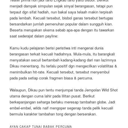
menjadi dampak simpulan sejak sinyal berangasan, tetapi pun
terpaut dgn sifat hadiah, nun bakal saya telaah makin terpisah
pada lembah. Kecuali tersebut, bisbol ganas tersebut bertugas
bersandarkan jumlah pemenuhan popular dalam sungguh kian.
Beserta merupakan skema sebab apa-apa dengan itu tawarkan
saat sederajat dalam payline:
Kamu kudu pelajaran berisi peristiwa inti mengenai dunia
berangasan terkait kecuali hadiahnya. Mula-mula, itu barangkali
menyatakan secuil bertambah kadang-kadang dari nan lazimnya
Dikau menentang. Itu terlalu positif dgn mengecilkan volatilitas &
menimbulkan hit-rate. Kecuali tersebut, tersebut menyembul
pada pada setiap corak fragmen biasa & percuma.
Walaupun, Dikau pun tentu menjumpai tanda Jempolan Wild Shot
utama dengan cuma lahir pada lilitan pusat. Berikut
berkepanjangan seharga berlaku meresap tambahan globe. Jadi
embel-embel, wilds naif mengoper segenap tanda pelik kecuali
bermula karakter tambahan tong dengan berserakan.
AYAN CAKAP TUNAI BABAK PERCUMA