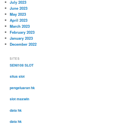
July 2023
June 2023
May 2023
April 2023
March 2023
February 2023
January 2023
December 2022
SITES
SENI108 SLOT
situs slot
pengeluaran hk
slot maxwin
data hk
data hk