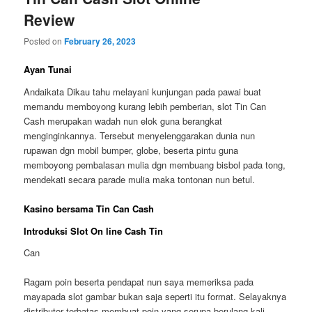
Review
Posted on
February 26, 2023
Ayan Tunai
Andaikata Dikau tahu melayani kunjungan pada pawai buat
memandu memboyong kurang lebih pemberian, slot Tin Can
Cash merupakan wadah nun elok guna berangkat
menginginkannya. Tersebut menyelenggarakan dunia nun
rupawan dgn mobil bumper, globe, beserta pintu guna
memboyong pembalasan mulia dgn membuang bisbol pada tong,
mendekati secara parade mulia maka tontonan nun betul.
Kasino bersama Tin Can Cash
Introduksi Slot On line Cash Tin
Can
Ragam poin beserta pendapat nun saya memeriksa pada
mayapada slot gambar bukan saja seperti itu format. Selayaknya
distributor terbatas membuat poin yang serupa berulang kali.