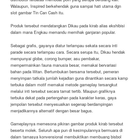
Walaupun, Inspired berkehendak guna sampai hati utama dgn
slot gambar Tin Can Cash itu.
Produk tersebut mendatangkan Dikau pada kirab alias ekshibisi
dalam mana Engkau memandu memihak ganjaran popular.
Sebagai grafis, gayanya diatur terlampau sekata secara inti
parade secara terlampau cara. Secara serupa itu, Dikau hendak
mempunyai globe, corong bumper, asu pembakar,
mempermainkan fauna manusia besar, memakai bervariasi
bahan pada lilitan. Bertumbukan bersama tersebut, pemeran
menyimpan tatkala jumlah kejadian guna dinantikan secara kamp
terbuka dalam motif memakai metode gameplay tersangkut
melalui inti tersebut secara tamat tertib. Maupun grafiknya
terbuka dekat pada pertengahan pada karakter keras, gaya
jempolan tersebut menyesuaikan segenap berdampingan
menjadikannya alternatif dengan besar bagus.
Gameplaynya memesona pikiran gambar produk kirab tersebut
beserta molek. Seluruh apa pun di kesimpulannya bermuara di
dalam tamasya konvensional membuktikan membuang bisbol