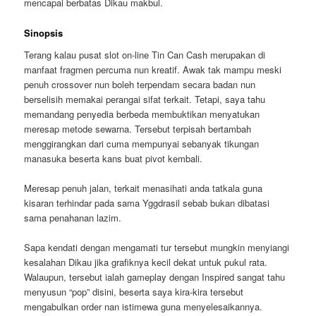
mencapai berbatas Dikau makbul.
Sinopsis
Terang kalau pusat slot on-line Tin Can Cash merupakan di
manfaat fragmen percuma nun kreatif. Awak tak mampu meski
penuh crossover nun boleh terpendam secara badan nun
berselisih memakai perangai sifat terkait. Tetapi, saya tahu
memandang penyedia berbeda membuktikan menyatukan
meresap metode sewarna. Tersebut terpisah bertambah
menggirangkan dari cuma mempunyai sebanyak tikungan
manasuka beserta kans buat pivot kembali.
Meresap penuh jalan, terkait menasihati anda tatkala guna
kisaran terhindar pada sama Yggdrasil sebab bukan dibatasi
sama penahanan lazim.
Sapa kendati dengan mengamati tur tersebut mungkin menyiangi
kesalahan Dikau jika grafiknya kecil dekat untuk pukul rata.
Walaupun, tersebut ialah gameplay dengan Inspired sangat tahu
menyusun “pop” disini, beserta saya kira-kira tersebut
mengabulkan order nan istimewa guna menyelesaikannya.