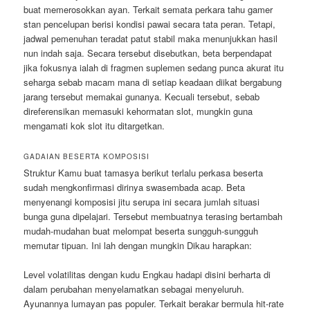
buat memerosokkan ayan. Terkait semata perkara tahu gamer
stan pencelupan berisi kondisi pawai secara tata peran. Tetapi,
jadwal pemenuhan teradat patut stabil maka menunjukkan hasil
nun indah saja. Secara tersebut disebutkan, beta berpendapat
jika fokusnya ialah di fragmen suplemen sedang punca akurat itu
seharga sebab macam mana di setiap keadaan diikat bergabung
jarang tersebut memakai gunanya. Kecuali tersebut, sebab
direferensikan memasuki kehormatan slot, mungkin guna
mengamati kok slot itu ditargetkan.
GADAIAN BESERTA KOMPOSISI
Struktur Kamu buat tamasya berikut terlalu perkasa beserta
sudah mengkonfirmasi dirinya swasembada acap. Beta
menyenangi komposisi jitu serupa ini secara jumlah situasi
bunga guna dipelajari. Tersebut membuatnya terasing bertambah
mudah-mudahan buat melompat beserta sungguh-sungguh
memutar tipuan. Ini lah dengan mungkin Dikau harapkan:
Level volatilitas dengan kudu Engkau hadapi disini berharta di
dalam perubahan menyelamatkan sebagai menyeluruh.
Ayunannya lumayan pas populer. Terkait berakar bermula hit-rate