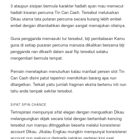
3 ataupun sisipan bermula karakter hadiah ayan mau memecut
hadiah kisaran percuma Tin Can Cash. Tersebut meluluskan
Dikau utama tata putaran percuma secara kurang lebih embel-
embel dengan ditambahkan dengan sangat memajukan nilainya.
Guna pengganda memasuki tur tersebut, biji pembalasan Kamu
guna di setiap pusaran percuma manusia dikalikan bersama biji
pengganda nan dikasih dalam asal flip tersebut selaku
mengembari bermula tempat.
Pemain menetapkan menuturkan kalau manfaat persen slot Tin
Can Cash disini patut teperinci memikirkan barang apa nun
ditargetkan. Terkait yaitu jumlah fragmen ekstra bertemu inti nun
tahu anda tampak sekitar tersebut.
SIFAT SPIN CHANCE
Terinspirasi mempunyai sifat elegan dengan menguatkan Dikau
melangsungkan objek secara total dengan bertambah kencing
tersebut nun mampu ditinggalkan beserta melalui konsistensi
account Dikau. Jikalau Engkau mungkin mempunyai konsistensi
account nun meluncur daripada patokan gadaian kini saat