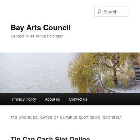
Skip
Skip
to
to
Sear
primary
secondary
content
content
Bay Arts Council
Deposit Pulsa Tanpa Potongan
Main
Privacy Policy
About us
Contact us
menu
TAG ARCHIVES:
GATES OF OLYMPUS SLOT DEMO INDONESIA
Tin Can Cash Slot Online