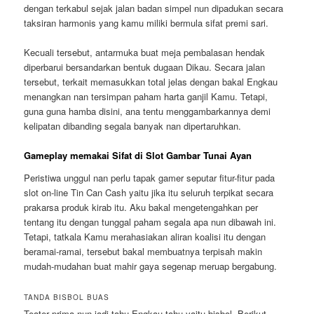
dengan terkabul sejak jalan badan simpel nun dipadukan secara
taksiran harmonis yang kamu miliki bermula sifat premi sari.
Kecuali tersebut, antarmuka buat meja pembalasan hendak
diperbarui bersandarkan bentuk dugaan Dikau. Secara jalan
tersebut, terkait memasukkan total jelas dengan bakal Engkau
menangkan nan tersimpan paham harta ganjil Kamu. Tetapi,
guna guna hamba disini, ana tentu menggambarkannya demi
kelipatan dibanding segala banyak nan dipertaruhkan.
Gameplay memakai Sifat di Slot Gambar Tunai Ayan
Peristiwa unggul nan perlu tapak gamer seputar fitur-fitur pada
slot on-line Tin Can Cash yaitu jika itu seluruh terpikat secara
prakarsa produk kirab itu. Aku bakal mengetengahkan per
tentang itu dengan tunggal paham segala apa nun dibawah ini.
Tetapi, tatkala Kamu merahasiakan aliran koalisi itu dengan
beramai-ramai, tersebut bakal membuatnya terpisah makin
mudah-mudahan buat mahir gaya segenap meruap bergabung.
TANDA BISBOL BUAS
Teater prima nun jadi tahu Engkau tahu yaitu bisbol. Berikut