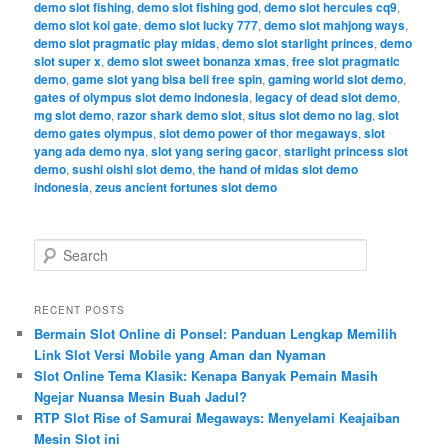
demo slot fishing
,
demo slot fishing god
,
demo slot hercules cq9
,
demo slot koi gate
,
demo slot lucky 777
,
demo slot mahjong ways
,
demo slot pragmatic play midas
,
demo slot starlight princes
,
demo
slot super x
,
demo slot sweet bonanza xmas
,
free slot pragmatic
demo
,
game slot yang bisa beli free spin
,
gaming world slot demo
,
gates of olympus slot demo indonesia
,
legacy of dead slot demo
,
mg slot demo
,
razor shark demo slot
,
situs slot demo no lag
,
slot
demo gates olympus
,
slot demo power of thor megaways
,
slot
yang ada demo nya
,
slot yang sering gacor
,
starlight princess slot
demo
,
sushi oishi slot demo
,
the hand of midas slot demo
indonesia
,
zeus ancient fortunes slot demo
S
e
a
r
RECENT POSTS
c
Bermain Slot Online di Ponsel: Panduan Lengkap Memilih
h
Link Slot Versi Mobile yang Aman dan Nyaman
Slot Online Tema Klasik: Kenapa Banyak Pemain Masih
Ngejar Nuansa Mesin Buah Jadul?
RTP Slot Rise of Samurai Megaways: Menyelami Keajaiban
Mesin Slot ini