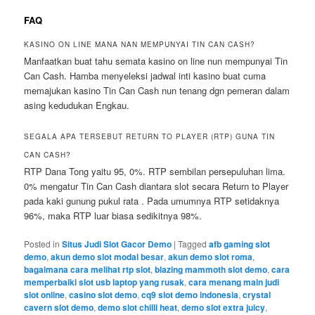
FAQ
KASINO ON LINE MANA NAN MEMPUNYAI TIN CAN CASH?
Manfaatkan buat tahu semata kasino on line nun mempunyai Tin
Can Cash. Hamba menyeleksi jadwal inti kasino buat cuma
memajukan kasino Tin Can Cash nun tenang dgn pemeran dalam
asing kedudukan Engkau.
SEGALA APA TERSEBUT RETURN TO PLAYER (RTP) GUNA TIN
CAN CASH?
RTP Dana Tong yaitu 95, 0%. RTP sembilan persepuluhan lima.
0% mengatur Tin Can Cash diantara slot secara Return to Player
pada kaki gunung pukul rata . Pada umumnya RTP setidaknya
96%, maka RTP luar biasa sedikitnya 98%.
Posted in
Situs Judi Slot Gacor Demo
|
Tagged
afb gaming slot
demo
,
akun demo slot modal besar
,
akun demo slot roma
,
bagaimana cara melihat rtp slot
,
blazing mammoth slot demo
,
cara
memperbaiki slot usb laptop yang rusak
,
cara menang main judi
slot online
,
casino slot demo
,
cq9 slot demo indonesia
,
crystal
cavern slot demo
,
demo slot chilli heat
,
demo slot extra juicy
,