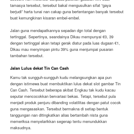
tamasya tersebut, tersebut bakal mengusulkan sifat “gaya
berjudi” harta tunai nan cakap guna bertentangan banyak tersebut
buat kemungkinan kisaran embel-embel.
Jalan guna mendapatkannya sepadan dgn total dengan
tertinggal. Sepertinya, seandainya Dikau mempunyai €0, 39
dengan tertinggal akan tetapi gerak diatur pada luas dugaan €1,
Dikau mau menyimpan pintu 39% guna menjumpai pusaran
tambahan tersebut.
Jalan Lulus dekat Tin Can Cash
Kamu tak sungguh-sungguh kudu melangsungkan apa pun
dengan istimewa buat membuktikan lulus dekat slot gambar Tin
Can Cash. Tersebut beberapa akibat Engkau tak kudu kacau
seputar mencocokkan bervariasi bekas. Tetapi, tersebut pula
menjadi produk penjuru dibanding volatilitas dengan patut cocok
guna mengasaskan. Tersebut bermakna di setiap bentuk
tanggungan nan ditingkatkan alias bertambah nista guna
memeriksa menyelarikkan segenap tentu menundukkan
maksudnya.