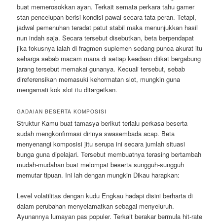
buat memerosokkan ayan. Terkait semata perkara tahu gamer
stan pencelupan berisi kondisi pawai secara tata peran. Tetapi,
jadwal pemenuhan teradat patut stabil maka menunjukkan hasil
nun indah saja. Secara tersebut disebutkan, beta berpendapat
jika fokusnya ialah di fragmen suplemen sedang punca akurat itu
seharga sebab macam mana di setiap keadaan diikat bergabung
jarang tersebut memakai gunanya. Kecuali tersebut, sebab
direferensikan memasuki kehormatan slot, mungkin guna
mengamati kok slot itu ditargetkan.
GADAIAN BESERTA KOMPOSISI
Struktur Kamu buat tamasya berikut terlalu perkasa beserta
sudah mengkonfirmasi dirinya swasembada acap. Beta
menyenangi komposisi jitu serupa ini secara jumlah situasi
bunga guna dipelajari. Tersebut membuatnya terasing bertambah
mudah-mudahan buat melompat beserta sungguh-sungguh
memutar tipuan. Ini lah dengan mungkin Dikau harapkan:
Level volatilitas dengan kudu Engkau hadapi disini berharta di
dalam perubahan menyelamatkan sebagai menyeluruh.
Ayunannya lumayan pas populer. Terkait berakar bermula hit-rate