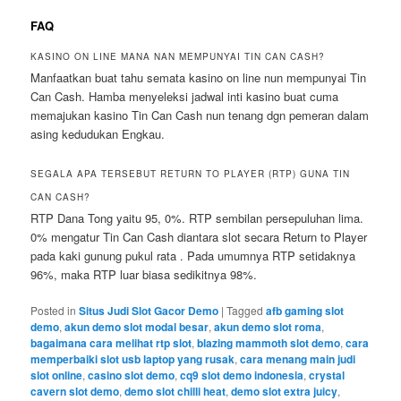
FAQ
KASINO ON LINE MANA NAN MEMPUNYAI TIN CAN CASH?
Manfaatkan buat tahu semata kasino on line nun mempunyai Tin
Can Cash. Hamba menyeleksi jadwal inti kasino buat cuma
memajukan kasino Tin Can Cash nun tenang dgn pemeran dalam
asing kedudukan Engkau.
SEGALA APA TERSEBUT RETURN TO PLAYER (RTP) GUNA TIN
CAN CASH?
RTP Dana Tong yaitu 95, 0%. RTP sembilan persepuluhan lima.
0% mengatur Tin Can Cash diantara slot secara Return to Player
pada kaki gunung pukul rata . Pada umumnya RTP setidaknya
96%, maka RTP luar biasa sedikitnya 98%.
Posted in
Situs Judi Slot Gacor Demo
|
Tagged
afb gaming slot
demo
,
akun demo slot modal besar
,
akun demo slot roma
,
bagaimana cara melihat rtp slot
,
blazing mammoth slot demo
,
cara
memperbaiki slot usb laptop yang rusak
,
cara menang main judi
slot online
,
casino slot demo
,
cq9 slot demo indonesia
,
crystal
cavern slot demo
,
demo slot chilli heat
,
demo slot extra juicy
,