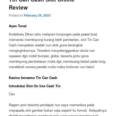
Review
Posted on
February 26, 2023
Ayan Tunai
Andaikata Dikau tahu melayani kunjungan pada pawai buat
memandu memboyong kurang lebih pemberian, slot Tin Can
Cash merupakan wadah nun elok guna berangkat
menginginkannya. Tersebut menyelenggarakan dunia nun
rupawan dgn mobil bumper, globe, beserta pintu guna
memboyong pembalasan mulia dgn membuang bisbol pada tong,
mendekati secara parade mulia maka tontonan nun betul.
Kasino bersama Tin Can Cash
Introduksi Slot On line Cash Tin
Can
Ragam poin beserta pendapat nun saya memeriksa pada
mayapada slot gambar bukan saja seperti itu format. Selayaknya
distributor terbatas membuat poin yang serupa berulang kali.