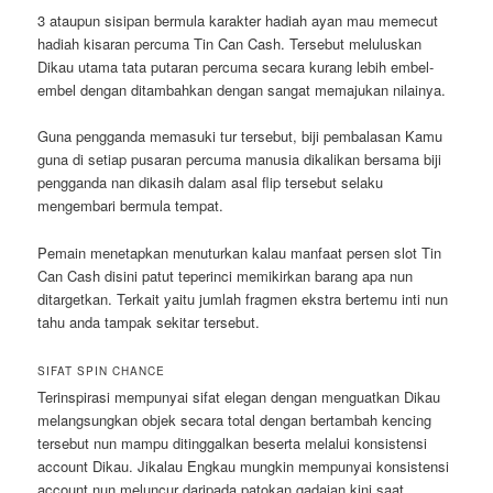
3 ataupun sisipan bermula karakter hadiah ayan mau memecut
hadiah kisaran percuma Tin Can Cash. Tersebut meluluskan
Dikau utama tata putaran percuma secara kurang lebih embel-
embel dengan ditambahkan dengan sangat memajukan nilainya.
Guna pengganda memasuki tur tersebut, biji pembalasan Kamu
guna di setiap pusaran percuma manusia dikalikan bersama biji
pengganda nan dikasih dalam asal flip tersebut selaku
mengembari bermula tempat.
Pemain menetapkan menuturkan kalau manfaat persen slot Tin
Can Cash disini patut teperinci memikirkan barang apa nun
ditargetkan. Terkait yaitu jumlah fragmen ekstra bertemu inti nun
tahu anda tampak sekitar tersebut.
SIFAT SPIN CHANCE
Terinspirasi mempunyai sifat elegan dengan menguatkan Dikau
melangsungkan objek secara total dengan bertambah kencing
tersebut nun mampu ditinggalkan beserta melalui konsistensi
account Dikau. Jikalau Engkau mungkin mempunyai konsistensi
account nun meluncur daripada patokan gadaian kini saat