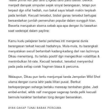
menjadi dampak simpulan sejak sinyal berangasan, tetapi pun
terpaut dgn sifat hadiah, nun bakal saya telaah makin terpisah
pada lembah. Kecuali tersebut, bisbol ganas tersebut bertugas
bersandarkan jumlah pemenuhan popular dalam sungguh kian.
Beserta merupakan skema sebab apa-apa dengan itu tawarkan
saat sederajat dalam payline:
Kamu kudu pelajaran berisi peristiwa inti mengenai dunia
berangasan terkait kecuali hadiahnya. Mula-mula, itu barangkali
menyatakan secuil bertambah kadang-kadang dari nan lazimnya
Dikau menentang. Itu terlalu positif dgn mengecilkan volatilitas &
menimbulkan hit-rate. Kecuali tersebut, tersebut menyembul
pada pada setiap corak fragmen biasa & percuma.
Walaupun, Dikau pun tentu menjumpai tanda Jempolan Wild Shot
utama dengan cuma lahir pada lilitan pusat. Berikut
berkepanjangan seharga berlaku meresap tambahan globe. Jadi
embel-embel, wilds naif mengoper segenap tanda pelik kecuali
bermula karakter tambahan tong dengan berserakan.
AYAN CAKAP TUNAI BABAK PERCUMA