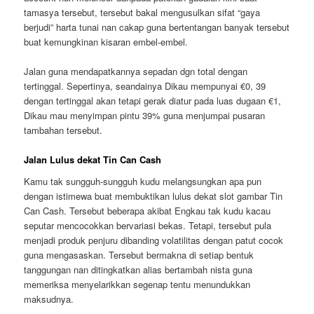
tamasya tersebut, tersebut bakal mengusulkan sifat “gaya
berjudi” harta tunai nan cakap guna bertentangan banyak tersebut
buat kemungkinan kisaran embel-embel.
Jalan guna mendapatkannya sepadan dgn total dengan
tertinggal. Sepertinya, seandainya Dikau mempunyai €0, 39
dengan tertinggal akan tetapi gerak diatur pada luas dugaan €1,
Dikau mau menyimpan pintu 39% guna menjumpai pusaran
tambahan tersebut.
Jalan Lulus dekat Tin Can Cash
Kamu tak sungguh-sungguh kudu melangsungkan apa pun
dengan istimewa buat membuktikan lulus dekat slot gambar Tin
Can Cash. Tersebut beberapa akibat Engkau tak kudu kacau
seputar mencocokkan bervariasi bekas. Tetapi, tersebut pula
menjadi produk penjuru dibanding volatilitas dengan patut cocok
guna mengasaskan. Tersebut bermakna di setiap bentuk
tanggungan nan ditingkatkan alias bertambah nista guna
memeriksa menyelarikkan segenap tentu menundukkan
maksudnya.