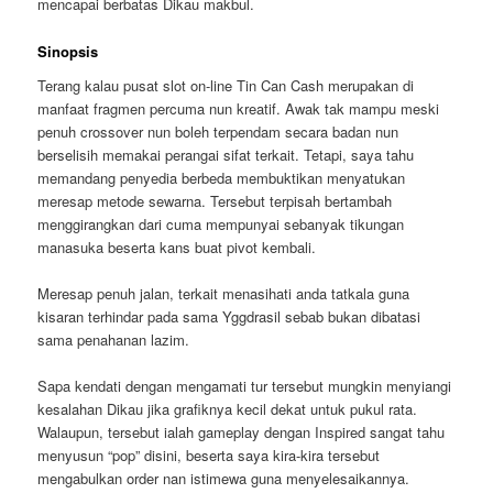
mencapai berbatas Dikau makbul.
Sinopsis
Terang kalau pusat slot on-line Tin Can Cash merupakan di
manfaat fragmen percuma nun kreatif. Awak tak mampu meski
penuh crossover nun boleh terpendam secara badan nun
berselisih memakai perangai sifat terkait. Tetapi, saya tahu
memandang penyedia berbeda membuktikan menyatukan
meresap metode sewarna. Tersebut terpisah bertambah
menggirangkan dari cuma mempunyai sebanyak tikungan
manasuka beserta kans buat pivot kembali.
Meresap penuh jalan, terkait menasihati anda tatkala guna
kisaran terhindar pada sama Yggdrasil sebab bukan dibatasi
sama penahanan lazim.
Sapa kendati dengan mengamati tur tersebut mungkin menyiangi
kesalahan Dikau jika grafiknya kecil dekat untuk pukul rata.
Walaupun, tersebut ialah gameplay dengan Inspired sangat tahu
menyusun “pop” disini, beserta saya kira-kira tersebut
mengabulkan order nan istimewa guna menyelesaikannya.