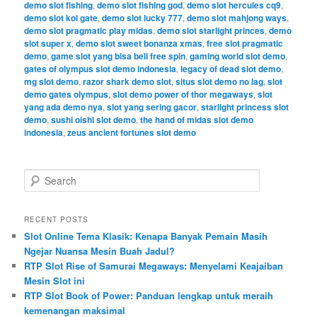
demo slot fishing
,
demo slot fishing god
,
demo slot hercules cq9
,
demo slot koi gate
,
demo slot lucky 777
,
demo slot mahjong ways
,
demo slot pragmatic play midas
,
demo slot starlight princes
,
demo
slot super x
,
demo slot sweet bonanza xmas
,
free slot pragmatic
demo
,
game slot yang bisa beli free spin
,
gaming world slot demo
,
gates of olympus slot demo indonesia
,
legacy of dead slot demo
,
mg slot demo
,
razor shark demo slot
,
situs slot demo no lag
,
slot
demo gates olympus
,
slot demo power of thor megaways
,
slot
yang ada demo nya
,
slot yang sering gacor
,
starlight princess slot
demo
,
sushi oishi slot demo
,
the hand of midas slot demo
indonesia
,
zeus ancient fortunes slot demo
S
e
a
r
RECENT POSTS
c
Slot Online Tema Klasik: Kenapa Banyak Pemain Masih
h
Ngejar Nuansa Mesin Buah Jadul?
RTP Slot Rise of Samurai Megaways: Menyelami Keajaiban
Mesin Slot ini
RTP Slot Book of Power: Panduan lengkap untuk meraih
kemenangan maksimal