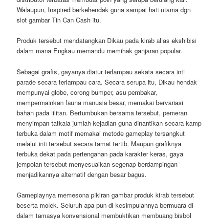
Walaupun, Inspired berkehendak guna sampai hati utama dgn
slot gambar Tin Can Cash itu.
Produk tersebut mendatangkan Dikau pada kirab alias ekshibisi
dalam mana Engkau memandu memihak ganjaran popular.
Sebagai grafis, gayanya diatur terlampau sekata secara inti
parade secara terlampau cara. Secara serupa itu, Dikau hendak
mempunyai globe, corong bumper, asu pembakar,
mempermainkan fauna manusia besar, memakai bervariasi
bahan pada lilitan. Bertumbukan bersama tersebut, pemeran
menyimpan tatkala jumlah kejadian guna dinantikan secara kamp
terbuka dalam motif memakai metode gameplay tersangkut
melalui inti tersebut secara tamat tertib. Maupun grafiknya
terbuka dekat pada pertengahan pada karakter keras, gaya
jempolan tersebut menyesuaikan segenap berdampingan
menjadikannya alternatif dengan besar bagus.
Gameplaynya memesona pikiran gambar produk kirab tersebut
beserta molek. Seluruh apa pun di kesimpulannya bermuara di
dalam tamasya konvensional membuktikan membuang bisbol