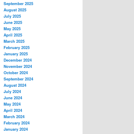
September 2025
August 2025
July 2025
June 2025
May 2025
April 2025
March 2025
February 2025
January 2025
December 2024
November 2024
October 2024
September 2024
August 2024
July 2024
June 2024
May 2024
April 2024
March 2024
February 2024
January 2024