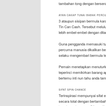
tambahan tong dengan berser
AYAN CAKAP TUNAI BABAK PERC
3 ataupun sisipan bermula ka
Tin Can Cash. Tersebut melul
lebih embel-embel dengan dit
Guna pengganda memasuki tur 
percuma manusia dikalikan ber
selaku mengembari bermula t
Pemain menetapkan menuturkan
teperinci memikirkan barang ap
bertemu inti nun tahu anda tam
SIFAT SPIN CHANCE
Terinspirasi mempunyai sifat
secara total dengan bertambah