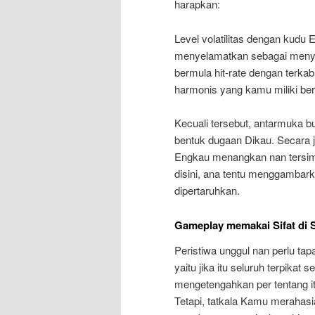
harapkan:
Level volatilitas dengan kudu 
menyelamatkan sebagai menyel
bermula hit-rate dengan terkab
harmonis yang kamu miliki berm
Kecuali tersebut, antarmuka 
bentuk dugaan Dikau. Secara j
Engkau menangkan nan tersim
disini, ana tentu menggambark
dipertaruhkan.
Gameplay memakai Sifat di 
Peristiwa unggul nan perlu tapa
yaitu jika itu seluruh terpikat 
mengetengahkan per tentang it
Tetapi, tatkala Kamu merahasia