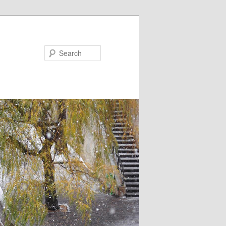
Search