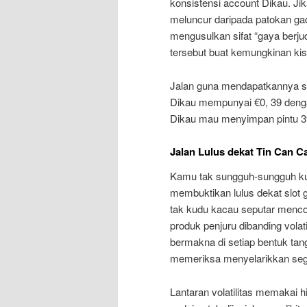
konsistensi account Dikau. J
meluncur daripada patokan gad
mengusulkan sifat “gaya berju
tersebut buat kemungkinan ki
Jalan guna mendapatkannya sep
Dikau mempunyai €0, 39 dengan
Dikau mau menyimpan pintu 3
Jalan Lulus dekat Tin Can C
Kamu tak sungguh-sungguh ku
membuktikan lulus dekat slot
tak kudu kacau seputar mencoc
produk penjuru dibanding vola
bermakna di setiap bentuk tan
memeriksa menyelarikkan se
Lantaran volatilitas memakai h