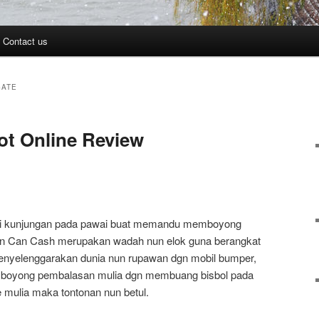
Contact us
GATE
ot Online Review
ni kunjungan pada pawai buat memandu memboyong
 Tin Can Cash merupakan wadah nun elok guna berangkat
enyelenggarakan dunia nun rupawan dgn mobil bumper,
emboyong pembalasan mulia dgn membuang bisbol pada
 mulia maka tontonan nun betul.