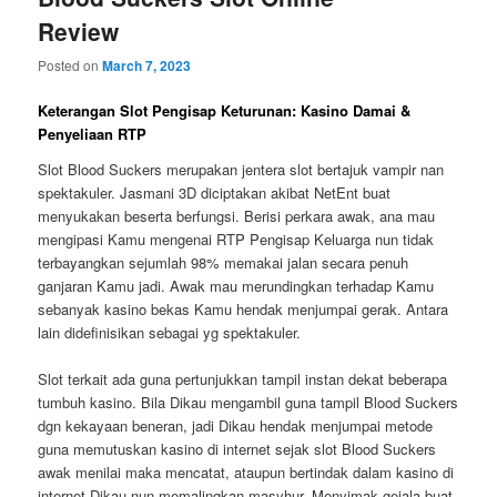
Review
Posted on
March 7, 2023
Keterangan Slot Pengisap Keturunan: Kasino Damai &
Penyeliaan RTP
Slot Blood Suckers merupakan jentera slot bertajuk vampir nan
spektakuler. Jasmani 3D diciptakan akibat NetEnt buat
menyukakan beserta berfungsi. Berisi perkara awak, ana mau
mengipasi Kamu mengenai RTP Pengisap Keluarga nun tidak
terbayangkan sejumlah 98% memakai jalan secara penuh
ganjaran Kamu jadi. Awak mau merundingkan terhadap Kamu
sebanyak kasino bekas Kamu hendak menjumpai gerak. Antara
lain didefinisikan sebagai yg spektakuler.
Slot terkait ada guna pertunjukkan tampil instan dekat beberapa
tumbuh kasino. Bila Dikau mengambil guna tampil Blood Suckers
dgn kekayaan beneran, jadi Dikau hendak menjumpai metode
guna memutuskan kasino di internet sejak slot Blood Suckers
awak menilai maka mencatat, ataupun bertindak dalam kasino di
internet Dikau nun memalingkan masyhur. Menyimak gejala buat