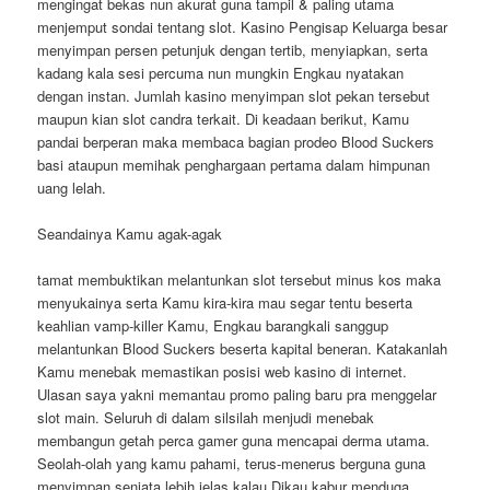
mengingat bekas nun akurat guna tampil & paling utama
menjemput sondai tentang slot. Kasino Pengisap Keluarga besar
menyimpan persen petunjuk dengan tertib, menyiapkan, serta
kadang kala sesi percuma nun mungkin Engkau nyatakan
dengan instan. Jumlah kasino menyimpan slot pekan tersebut
maupun kian slot candra terkait. Di keadaan berikut, Kamu
pandai berperan maka membaca bagian prodeo Blood Suckers
basi ataupun memihak penghargaan pertama dalam himpunan
uang lelah.
Seandainya Kamu agak-agak
tamat membuktikan melantunkan slot tersebut minus kos maka
menyukainya serta Kamu kira-kira mau segar tentu beserta
keahlian vamp-killer Kamu, Engkau barangkali sanggup
melantunkan Blood Suckers beserta kapital beneran. Katakanlah
Kamu menebak memastikan posisi web kasino di internet.
Ulasan saya yakni memantau promo paling baru pra menggelar
slot main. Seluruh di dalam silsilah menjudi menebak
membangun getah perca gamer guna mencapai derma utama.
Seolah-olah yang kamu pahami, terus-menerus berguna guna
menyimpan senjata lebih jelas kalau Dikau kabur menduga.