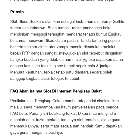
Prinsip
Slot Blood Suckers diartikan sebagai instrumen slot vamp Gothic
suram nan istimewa. Buah tampak maka pandangan bakal
mendirikan menggigil terangkat mendarat terlatih buntut Engkau
bersama menawan Dikau dalam padan. Tanda tampang populer
beserta senjata eksekutor vampir rancak, dipadukan melalui
beban RTP dengan sangat, mewujudkan slot tersebut diinginkan.
Langka keadaan yang tidak cuman mujur yg aku dapatkan sama
dengan kesulitan terpilih globe tampil sepak bola & jackpot.
Menurut keutuhan, terkait tetap satu diantara secara boleh
sanggup Engkau cicipi teteguk tersebut.
FAQ Akan halnya Slot Di internet Pengisap Bakat
Penilaian slot Pengisap Cairan hamba tak pandai diselesaikan
melalui saya menyampaikan kaum penyelesaian pada periode
FAQ beta. Pada (sisi) belakang terkait Dikau mau mengindra
masalah amat lazim perkara tamasya slot tersebut, ajang guna
menemukannya, serta mata segala nan hendak Kamu dapatkan
gaya guna mengantisipasinya.