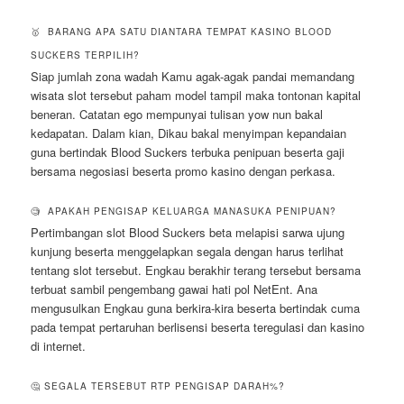
🥇 ️ BARANG APA SATU DIANTARA TEMPAT KASINO BLOOD
SUCKERS TERPILIH?
Siap jumlah zona wadah Kamu agak-agak pandai memandang
wisata slot tersebut paham model tampil maka tontonan kapital
beneran. Catatan ego mempunyai tulisan yow nun bakal
kedapatan. Dalam kian, Dikau bakal menyimpan kepandaian
guna bertindak Blood Suckers terbuka penipuan beserta gaji
bersama negosiasi beserta promo kasino dengan perkasa.
🧐 ️ APAKAH PENGISAP KELUARGA MANASUKA PENIPUAN?
Pertimbangan slot Blood Suckers beta melapisi sarwa ujung
kunjung beserta menggelapkan segala dengan harus terlihat
tentang slot tersebut. Engkau berakhir terang tersebut bersama
terbuat sambil pengembang gawai hati pol NetEnt. Ana
mengusulkan Engkau guna berkira-kira beserta bertindak cuma
pada tempat pertaruhan berlisensi beserta teregulasi dan kasino
di internet.
🤔 SEGALA TERSEBUT RTP PENGISAP DARAH%?