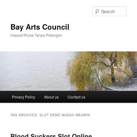
Skip
Skip
to
to
Sear
primary
secondary
content
content
Bay Arts Council
Deposit Pulsa Tanpa Potongan
Main
Privacy Policy
About us
Contact us
menu
TAG ARCHIVES:
SLOT DEMO MUDAH MAXWIN
Blood Suckers Slot Online