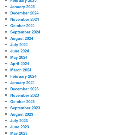
February 2025
January 2025
December 2024
November 2024
October 2024
September 2024
August 2024
July 2024
June 2024
May 2024
April 2024
March 2024
February 2024
January 2024
December 2023
November 2023
October 2023
September 2023
August 2023
July 2023
June 2023
May 2023