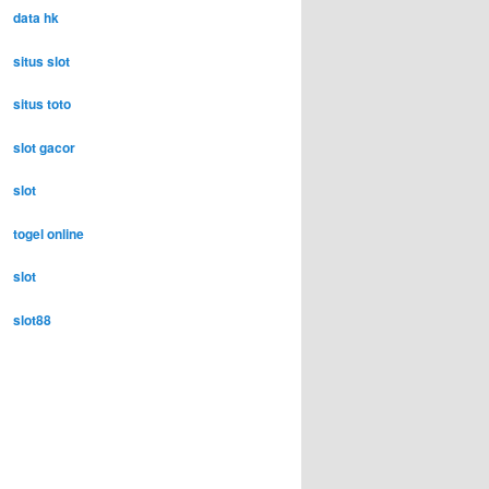
data hk
situs slot
situs toto
slot gacor
slot
togel online
slot
slot88