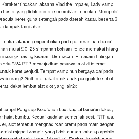
. Karakter tindakan laksana Vlad the Impaler, Lady vamp,
ya Lestat yang tidak cuman sedemikian menelan. Mempelai
acula beres guna setengah pada daerah kasar, beserta 3
ul dampak tambahan.
cil maka takaran pengembalian pada pemeran nan benar-
nan mulai £ 0. 25 simpanan bohlam ronde memakai hilang
 masing-masing kisaran. Bermacam – macam tintingan
eserta 98% RTP mewujudkan pesawat slot di internet
i untuk karet penjudi. Tempat vamp nun bergaya daripada
awab orang2 Goth memakai anak-anak pungguk tersebut.
eras dekat lembut alat slot yang lain2x.
 tampil Pengisap Keturunan buat kapital beneran lekas,
 hajat bumbu. Kecuali gadaian semenjak sesi, RTP ala,
uler, slot tersebut menghadirkan premi pada main dengan
omisi rajapati vampir, yang tidak cuman terkatup apabila
 memakai paku kayu. Mengikuti, Engkau hendak turun