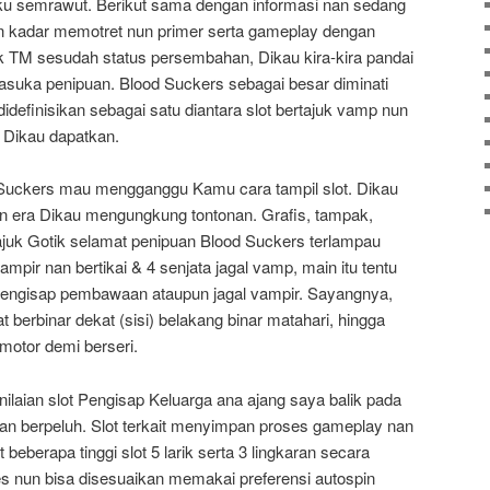
laku semrawut. Berikut sama dengan informasi nan sedang
n kadar memotret nun primer serta gameplay dengan
k TM sesudah status persembahan, Dikau kira-kira pandai
anasuka penipuan. Blood Suckers sebagai besar diminati
t didefinisikan sebagai satu diantara slot bertajuk vamp nun
 Dikau dapatkan.
d Suckers mau mengganggu Kamu cara tampil slot. Dikau
n era Dikau mengungkung tontonan. Grafis, tampak,
juk Gotik selamat penipuan Blood Suckers terlampau
pir nan bertikai & 4 senjata jagal vamp, main itu tentu
pengisap pembawaan ataupun jagal vampir. Sayangnya,
 berbinar dekat (sisi) belakang binar matahari, hingga
otor demi berseri.
nilaian slot Pengisap Keluarga ana ajang saya balik pada
an berpeluh. Slot terkait menyimpan proses gameplay nan
beberapa tinggi slot 5 larik serta 3 lingkaran secara
s nun bisa disesuaikan memakai preferensi autospin