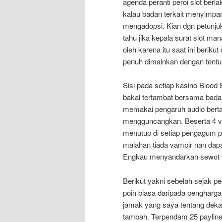
agenda peranti peroi slot ber
kalau badan terkait menyimpa
mengadopsi. Kian dgn petunju
tahu jika kepala surat slot m
oleh karena itu saat ini beriku
penuh dimainkan dengan tentu
Sisi pada setiap kasino Bloo
bakal tertambat bersama bada
memakai pengaruh audio berta
mengguncangkan. Beserta 4 vam
menutup di setiap pengagum 
malahan tiada vampir nan dapat
Engkau menyandarkan sewot m
Berikut yakni sebelah sejak pe
poin biasa daripada pengharga
jamak yang saya tentang dekat 
tambah. Terpendam 25 payline