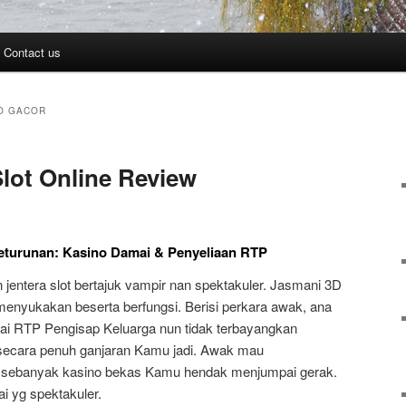
Contact us
O GACOR
lot Online Review
eturunan: Kasino Damai & Penyeliaan RTP
jentera slot bertajuk vampir nan spektakuler. Jasmani 3D
 menyukakan beserta berfungsi. Berisi perkara awak, ana
 RTP Pengisap Keluarga nun tidak terbayangkan
secara penuh ganjaran Kamu jadi. Awak mau
 sebanyak kasino bekas Kamu hendak menjumpai gerak.
ai yg spektakuler.