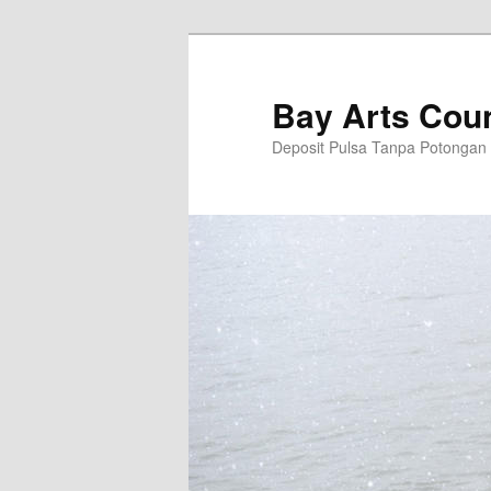
Skip
Skip
to
to
primary
secondary
Bay Arts Coun
content
content
Deposit Pulsa Tanpa Potongan