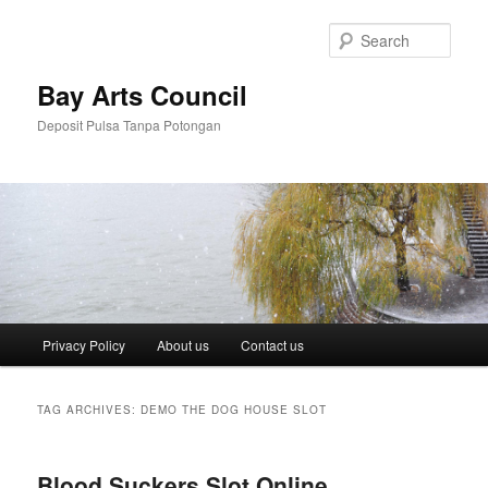
Skip
Skip
to
to
Sear
primary
secondary
content
content
Bay Arts Council
Deposit Pulsa Tanpa Potongan
Main
Privacy Policy
About us
Contact us
menu
TAG ARCHIVES:
DEMO THE DOG HOUSE SLOT
Blood Suckers Slot Online