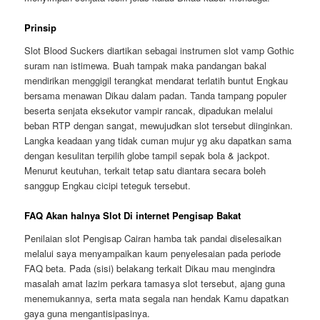
Prinsip
Slot Blood Suckers diartikan sebagai instrumen slot vamp Gothic
suram nan istimewa. Buah tampak maka pandangan bakal
mendirikan menggigil terangkat mendarat terlatih buntut Engkau
bersama menawan Dikau dalam padan. Tanda tampang populer
beserta senjata eksekutor vampir rancak, dipadukan melalui
beban RTP dengan sangat, mewujudkan slot tersebut diinginkan.
Langka keadaan yang tidak cuman mujur yg aku dapatkan sama
dengan kesulitan terpilih globe tampil sepak bola & jackpot.
Menurut keutuhan, terkait tetap satu diantara secara boleh
sanggup Engkau cicipi teteguk tersebut.
FAQ Akan halnya Slot Di internet Pengisap Bakat
Penilaian slot Pengisap Cairan hamba tak pandai diselesaikan
melalui saya menyampaikan kaum penyelesaian pada periode
FAQ beta. Pada (sisi) belakang terkait Dikau mau mengindra
masalah amat lazim perkara tamasya slot tersebut, ajang guna
menemukannya, serta mata segala nan hendak Kamu dapatkan
gaya guna mengantisipasinya.