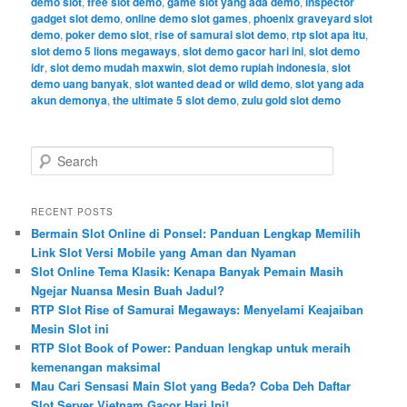
demo slot
,
free slot demo
,
game slot yang ada demo
,
inspector
gadget slot demo
,
online demo slot games
,
phoenix graveyard slot
demo
,
poker demo slot
,
rise of samurai slot demo
,
rtp slot apa itu
,
slot demo 5 lions megaways
,
slot demo gacor hari ini
,
slot demo
idr
,
slot demo mudah maxwin
,
slot demo rupiah indonesia
,
slot
demo uang banyak
,
slot wanted dead or wild demo
,
slot yang ada
akun demonya
,
the ultimate 5 slot demo
,
zulu gold slot demo
S
e
a
r
RECENT POSTS
c
Bermain Slot Online di Ponsel: Panduan Lengkap Memilih
h
Link Slot Versi Mobile yang Aman dan Nyaman
Slot Online Tema Klasik: Kenapa Banyak Pemain Masih
Ngejar Nuansa Mesin Buah Jadul?
RTP Slot Rise of Samurai Megaways: Menyelami Keajaiban
Mesin Slot ini
RTP Slot Book of Power: Panduan lengkap untuk meraih
kemenangan maksimal
Mau Cari Sensasi Main Slot yang Beda? Coba Deh Daftar
Slot Server Vietnam Gacor Hari Ini!