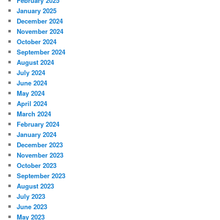
February 2025
January 2025
December 2024
November 2024
October 2024
September 2024
August 2024
July 2024
June 2024
May 2024
April 2024
March 2024
February 2024
January 2024
December 2023
November 2023
October 2023
September 2023
August 2023
July 2023
June 2023
May 2023