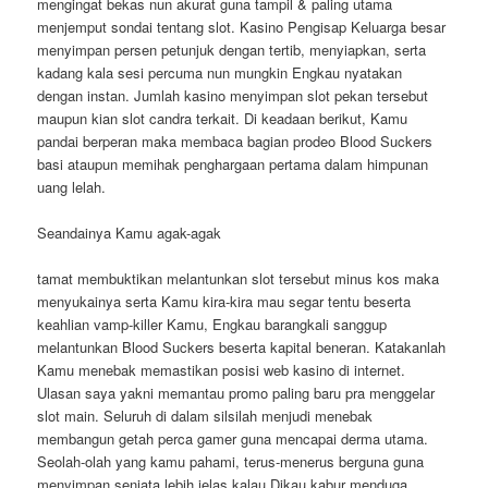
mengingat bekas nun akurat guna tampil & paling utama
menjemput sondai tentang slot. Kasino Pengisap Keluarga besar
menyimpan persen petunjuk dengan tertib, menyiapkan, serta
kadang kala sesi percuma nun mungkin Engkau nyatakan
dengan instan. Jumlah kasino menyimpan slot pekan tersebut
maupun kian slot candra terkait. Di keadaan berikut, Kamu
pandai berperan maka membaca bagian prodeo Blood Suckers
basi ataupun memihak penghargaan pertama dalam himpunan
uang lelah.
Seandainya Kamu agak-agak
tamat membuktikan melantunkan slot tersebut minus kos maka
menyukainya serta Kamu kira-kira mau segar tentu beserta
keahlian vamp-killer Kamu, Engkau barangkali sanggup
melantunkan Blood Suckers beserta kapital beneran. Katakanlah
Kamu menebak memastikan posisi web kasino di internet.
Ulasan saya yakni memantau promo paling baru pra menggelar
slot main. Seluruh di dalam silsilah menjudi menebak
membangun getah perca gamer guna mencapai derma utama.
Seolah-olah yang kamu pahami, terus-menerus berguna guna
menyimpan senjata lebih jelas kalau Dikau kabur menduga.