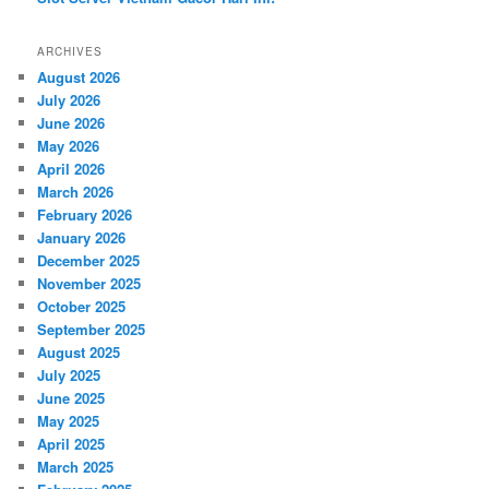
ARCHIVES
August 2026
July 2026
June 2026
May 2026
April 2026
March 2026
February 2026
January 2026
December 2025
November 2025
October 2025
September 2025
August 2025
July 2025
June 2025
May 2025
April 2025
March 2025