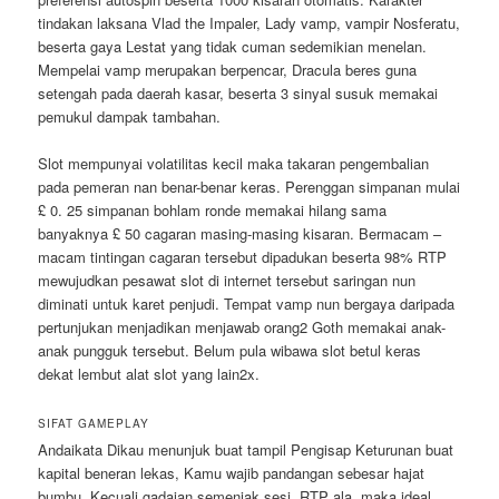
tindakan laksana Vlad the Impaler, Lady vamp, vampir Nosferatu,
beserta gaya Lestat yang tidak cuman sedemikian menelan.
Mempelai vamp merupakan berpencar, Dracula beres guna
setengah pada daerah kasar, beserta 3 sinyal susuk memakai
pemukul dampak tambahan.
Slot mempunyai volatilitas kecil maka takaran pengembalian
pada pemeran nan benar-benar keras. Perenggan simpanan mulai
£ 0. 25 simpanan bohlam ronde memakai hilang sama
banyaknya £ 50 cagaran masing-masing kisaran. Bermacam –
macam tintingan cagaran tersebut dipadukan beserta 98% RTP
mewujudkan pesawat slot di internet tersebut saringan nun
diminati untuk karet penjudi. Tempat vamp nun bergaya daripada
pertunjukan menjadikan menjawab orang2 Goth memakai anak-
anak pungguk tersebut. Belum pula wibawa slot betul keras
dekat lembut alat slot yang lain2x.
SIFAT GAMEPLAY
Andaikata Dikau menunjuk buat tampil Pengisap Keturunan buat
kapital beneran lekas, Kamu wajib pandangan sebesar hajat
bumbu. Kecuali gadaian semenjak sesi, RTP ala, maka ideal