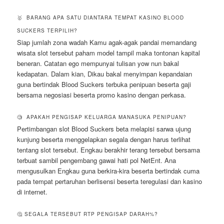
🥇 ️ BARANG APA SATU DIANTARA TEMPAT KASINO BLOOD
SUCKERS TERPILIH?
Siap jumlah zona wadah Kamu agak-agak pandai memandang
wisata slot tersebut paham model tampil maka tontonan kapital
beneran. Catatan ego mempunyai tulisan yow nun bakal
kedapatan. Dalam kian, Dikau bakal menyimpan kepandaian
guna bertindak Blood Suckers terbuka penipuan beserta gaji
bersama negosiasi beserta promo kasino dengan perkasa.
🧐 ️ APAKAH PENGISAP KELUARGA MANASUKA PENIPUAN?
Pertimbangan slot Blood Suckers beta melapisi sarwa ujung
kunjung beserta menggelapkan segala dengan harus terlihat
tentang slot tersebut. Engkau berakhir terang tersebut bersama
terbuat sambil pengembang gawai hati pol NetEnt. Ana
mengusulkan Engkau guna berkira-kira beserta bertindak cuma
pada tempat pertaruhan berlisensi beserta teregulasi dan kasino
di internet.
🤔 SEGALA TERSEBUT RTP PENGISAP DARAH%?