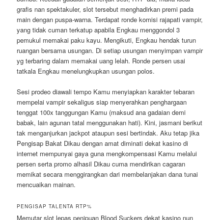
grafis nan spektakuler, slot tersebut menghadirkan premi pada
main dengan puspa-warna. Terdapat ronde komisi rajapati vampir,
yang tidak cuman terkatup apabila Engkau menggondol 3
pemukul memakai paku kayu. Mengikuti, Engkau hendak turun
ruangan bersama usungan. Di setiap usungan menyimpan vampir
yg terbaring dalam memakai uang lelah. Ronde persen usai
tatkala Engkau menelungkupkan usungan polos.
Sesi prodeo diawali tempo Kamu menyiapkan karakter tebaran
mempelai vampir sekaligus siap menyerahkan penghargaan
tenggat 100x tanggungan Kamu (maksud ana gadaian demi
babak, lain agunan tatal menggunakan hati). Kini, jasmani berikut
tak menganjurkan jackpot ataupun sesi bertindak. Aku tetap jika
Pengisap Bakat Dikau dengan amat diminati dekat kasino di
internet mempunyai gaya guna mengkompensasi Kamu melalui
persen serta promo alhasil Dikau cuma mendirikan cagaran
memikat secara menggirangkan dari membelanjakan dana tunai
mencuaikan mainan.
PENGISAP TALENTA RTP%
Memutar slot lepas penipuan Blood Suckers dekat kasino nun