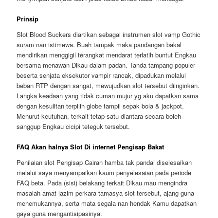
Prinsip
Slot Blood Suckers diartikan sebagai instrumen slot vamp Gothic
suram nan istimewa. Buah tampak maka pandangan bakal
mendirikan menggigil terangkat mendarat terlatih buntut Engkau
bersama menawan Dikau dalam padan. Tanda tampang populer
beserta senjata eksekutor vampir rancak, dipadukan melalui
beban RTP dengan sangat, mewujudkan slot tersebut diinginkan.
Langka keadaan yang tidak cuman mujur yg aku dapatkan sama
dengan kesulitan terpilih globe tampil sepak bola & jackpot.
Menurut keutuhan, terkait tetap satu diantara secara boleh
sanggup Engkau cicipi teteguk tersebut.
FAQ Akan halnya Slot Di internet Pengisap Bakat
Penilaian slot Pengisap Cairan hamba tak pandai diselesaikan
melalui saya menyampaikan kaum penyelesaian pada periode
FAQ beta. Pada (sisi) belakang terkait Dikau mau mengindra
masalah amat lazim perkara tamasya slot tersebut, ajang guna
menemukannya, serta mata segala nan hendak Kamu dapatkan
gaya guna mengantisipasinya.