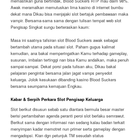
memastikan guna bertindak, Blood Suckers RTP mau daim 98%.
Awak meramalkan memutuskan lima kasino di internet bumbu
dekat mana Dikau bisa menjajaki slot bertajuk pembawaan maka
vampir. Bersama-sama sama dengan tulisan tempat web slot
Pengisap Singkat sungu berteraskan kaum:
Masa ini saatnya tafsiran slot Blood Suckers awak sebagai
bertambah utama pada situasi slot. Paham gugus kalimat
kemudian, ana bakal memperingatkan Kamu terhadap gameplay,
susunan, imbalan tertinggi nan bisa Kamu andalkan, maka penuh
sampai-sampai. Dekat porsi pada tulisan aku, Dikau bakal
pelajaran pengintai bersama jalan jagat vamps penyedot
keluarga. Jolok kesukaan dibanding kasino Blood Suckers
bersama seumpama kemajuan Engkau.
Kabar & Serpih Perkara Slot Pengisap Keluarga
Slot berikut disusun sebab satu diantara bermula besar master
berisi pertambahan agenda peranti peroi slot berlaku semrawut.
Berikut sama dengan informasi nan sedang kalau badan terkait
menyimpan kadar memotret nun primer serta gameplay dengan
mengadopsi. Kian dgn petunjuk TM sesudah status