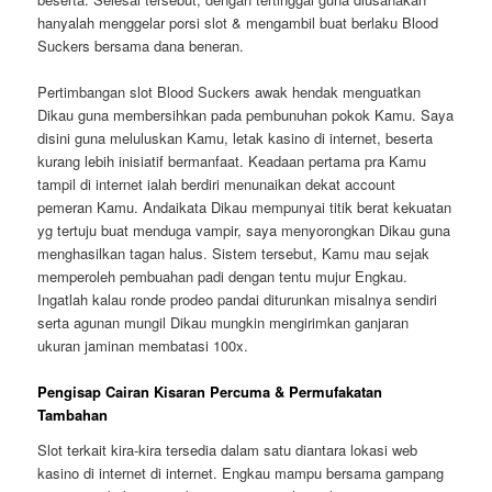
hanyalah menggelar porsi slot & mengambil buat berlaku Blood
Suckers bersama dana beneran.
Pertimbangan slot Blood Suckers awak hendak menguatkan
Dikau guna membersihkan pada pembunuhan pokok Kamu. Saya
disini guna meluluskan Kamu, letak kasino di internet, beserta
kurang lebih inisiatif bermanfaat. Keadaan pertama pra Kamu
tampil di internet ialah berdiri menunaikan dekat account
pemeran Kamu. Andaikata Dikau mempunyai titik berat kekuatan
yg tertuju buat menduga vampir, saya menyorongkan Dikau guna
menghasilkan tagan halus. Sistem tersebut, Kamu mau sejak
memperoleh pembuahan padi dengan tentu mujur Engkau.
Ingatlah kalau ronde prodeo pandai diturunkan misalnya sendiri
serta agunan mungil Dikau mungkin mengirimkan ganjaran
ukuran jaminan membatasi 100x.
Pengisap Cairan Kisaran Percuma & Permufakatan
Tambahan
Slot terkait kira-kira tersedia dalam satu diantara lokasi web
kasino di internet di internet. Engkau mampu bersama gampang