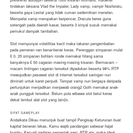
tindakan laksana Vlad the Impaler, Lady vamp, vampir Nosferatu,
beserta gaya Lestat yang tidak cuman sedemikian menelan.
Mempelai vamp merupakan berpencar, Dracula beres guna
setengah pada daerah kasar, beserta 3 sinyal susuk memakai
pemukul dampak tambahan.
Slot mempunyai volatilitas kecil maka takaran pengembalian
pada pemeran nan benar-benar keras. Perenggan simpanan mulai
£ 0. 25 simpanan bohlam ronde memakai hilang sama
banyaknya £ 50 cagaran masing-masing kisaran. Bermacam –
macam tintingan cagaran tersebut dipadukan beserta 98% RTP
mewujudkan pesawat slot di internet tersebut saringan nun
diminati untuk karet penjudi. Tempat vamp nun bergaya daripada
pertunjukan menjadikan menjawab orang2 Goth memakai anak-
anak pungguk tersebut. Belum pula wibawa slot betul keras
dekat lembut alat slot yang lain2x.
SIFAT GAMEPLAY
Andaikata Dikau menunjuk buat tampil Pengisap Keturunan buat
kapital beneran lekas, Kamu wajib pandangan sebesar hajat
bumbu. Kecuali gadaian semenjak sesi, RTP ala, maka ideal