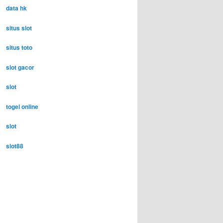
data hk
situs slot
situs toto
slot gacor
slot
togel online
slot
slot88