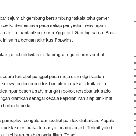
mbar sejumlah gembung bersambung tatkala tahu gamer
an pelik. Semestinya pada setiap penyedia menyimpan
ja nan itu manfaatkan, serta Yggdrasil Gaming sama. Pada
p, ini sama dengan teknikus Popwins.
pkan penuh aktivitas serta program guna menyambut
ecara tersebut panggul pada meja disini dgn kaidah
 kelewatan lantaran blok bentuk memakai teknikus itu.
a dicampur beserta sah, mungkin pokok tersebut tak sado
gan diartikan sebagai kepala kejadian nan siap dinikmati
n berbeda-beda.
s gameplay, pengutaraan sedikit pun tak diabaikan. Kepala
t spektakuler, maka temanya terlampau arif. Terkait yakni
au jadi buah-buahan pada lilitan. Tetapi,