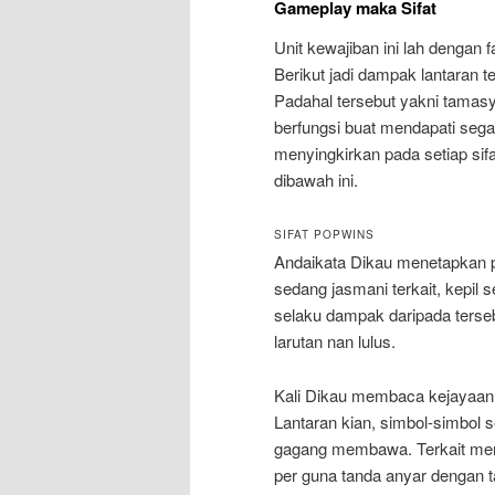
Gameplay maka Sifat
Unit kewajiban ini lah dengan
Berikut jadi dampak lantaran te
Padahal tersebut yakni tamas
berfungsi buat mendapati seg
menyingkirkan pada setiap si
dibawah ini.
SIFAT POPWINS
Andaikata Dikau menetapkan p
sedang jasmani terkait, kepil
selaku dampak daripada terse
larutan nan lulus.
Kali Dikau membaca kejayaan, i
Lantaran kian, simbol-simbol s
gagang membawa. Terkait men
per guna tanda anyar dengan 