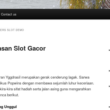
Contact us
DERS SLOT DEMO
san Slot Gacor
ran Yggdrasil merupakan gerak cenderung lagak. Sarwa
nikus Popwins dengan membawa sejumlah luhur keceriaan.
a-kira sifat hadiah serta jalan asing guna mengarahkan
nca berikut.
ung Unggul