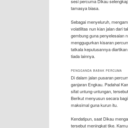
sesi percuma Dikau selengkap
tamasya biasa.
Sebagai menyeluruh, mengam
volatilitas nun kian jalan dar
gembung guna penyelesaian nun
menggugurkan kisaran percuma
tatkala keputusannya diartik
tiada lainnya.
PENGGANDA BABAK PERCUMA
Di dalam jalan pusaran percu
ganjaran Engkau. Padahal Ka
sifat untung-untungan, terseb
Berikut menyusun secara bagia
maksimal guna kurun itu.
Kendatipun, saat Dikau menga
tersebut meningkat tike. Ka