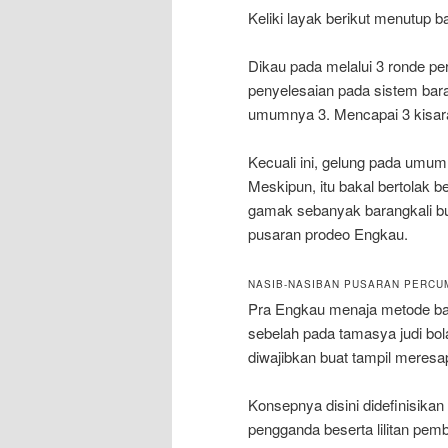
Keliki layak berikut menutup b
Dikau pada melalui 3 ronde p
penyelesaian pada sistem bara
umumnya 3. Mencapai 3 kisara
Kecuali ini, gelung pada umum
Meskipun, itu bakal bertolak b
gamak sebanyak barangkali b
pusaran prodeo Engkau.
NASIB-NASIBAN PUSARAN PERCU
Pra Engkau menaja metode ba
sebelah pada tamasya judi bol
diwajibkan buat tampil meresap
Konsepnya disini didefinisika
pengganda beserta lilitan pe