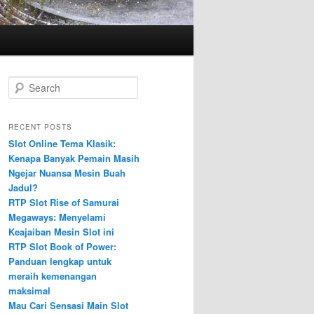
S
e
a
r
RECENT POSTS
c
Slot Online Tema Klasik:
h
Kenapa Banyak Pemain Masih
Ngejar Nuansa Mesin Buah
Jadul?
RTP Slot Rise of Samurai
Megaways: Menyelami
Keajaiban Mesin Slot ini
RTP Slot Book of Power:
Panduan lengkap untuk
meraih kemenangan
maksimal
Mau Cari Sensasi Main Slot