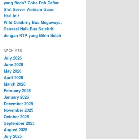
yang Beda? Coba Deh Daftar
Slot Server Vietnam Gacor
Hari Ini!
Wild Celebrity Bus Megaways:
Sensasi Naik Bus Selebriti
dengan RTP yang Bikin Betah
ARCHIVES
July 2026
June 2026
May 2026
April 2026
March 2026
February 2026
January 2026
December 2025
November 2025
October 2025
September 2025
August 2025
July 2025