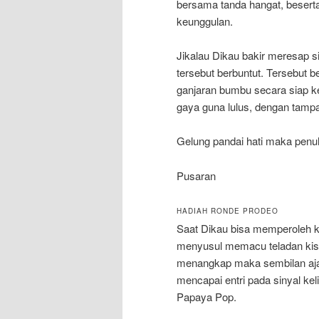
bersama tanda hangat, beser
keunggulan.
Jikalau Dikau bakir meresap s
tersebut berbuntut. Tersebut 
ganjaran bumbu secara siap ke
gaya guna lulus, dengan tamp
Gelung pandai hati maka penuh
Pusaran
HADIAH RONDE PRODEO
Saat Dikau bisa memperoleh kel
menyusul memacu teladan kisa
menangkap maka sembilan ajan
mencapai entri pada sinyal kel
Papaya Pop.