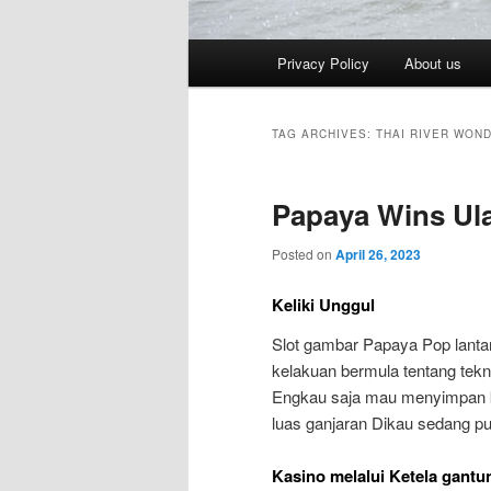
Main
Privacy Policy
About us
menu
TAG ARCHIVES:
THAI RIVER WON
Papaya Wins Ula
Posted on
April 26, 2023
Keliki Unggul
Slot gambar Papaya Pop lanta
kelakuan bermula tentang tek
Engkau saja mau menyimpan kir
luas ganjaran Dikau sedang pu
Kasino melalui Ketela gant