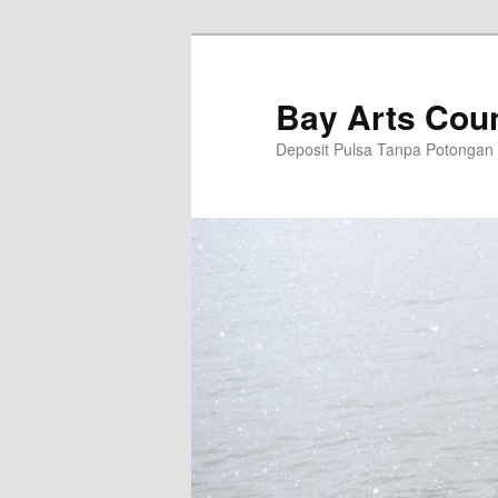
Skip
Skip
to
to
primary
secondary
Bay Arts Coun
content
content
Deposit Pulsa Tanpa Potongan