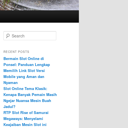
S
e
a
r
RECENT POSTS
c
Bermain Slot Online di
h
Ponsel: Panduan Lengkap
Memilih Link Slot Versi
Mobile yang Aman dan
Nyaman
Slot Online Tema Klasik:
Kenapa Banyak Pemain Masih
Ngejar Nuansa Mesin Buah
Jadul?
RTP Slot Rise of Samurai
Megaways: Menyelami
Keajaiban Mesin Slot ini