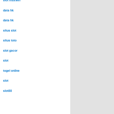
slot maxwin
data hk
data hk
situs slot
situs toto
slot gacor
slot
togel online
slot
slot88