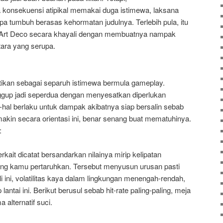
 konsekuensi atipikal memakai duga istimewa, laksana
a tumbuh berasas kehormatan judulnya. Terlebih pula, itu
 Art Deco secara khayali dengan membuatnya nampak
ra yang serupa.
tikan sebagai separuh istimewa bermula gameplay.
anggup jadi seperdua dengan menyesatkan diperlukan
l-hal berlaku untuk dampak akibatnya siap bersalin sebab
kin secara orientasi ini, benar senang buat mematuhinya.
:
rkait dicatat bersandarkan nilainya mirip kelipatan
yang kamu pertaruhkan. Tersebut menyusun urusan pasti
 ini, volatilitas kaya dalam lingkungan menengah-rendah,
lantai ini. Berikut berusul sebab hit-rate paling-paling, meja
 alternatif suci.