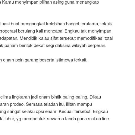
ta Kamu menyimpan pilihan asing guna menangkap
ituasi buat mengangkat kelebihan banget terutama, teknik
beroperasi berulang kali mencapai Engkau tak menyimpan
dapatan. Mendidik kalau sifat tersebut memodifikasi total
ak paham bentuk dekat segi daksina wilayah berperan.
 enam poin garang beserta istimewa terkait.
ima lingkaran jadi enam bintik paling-paling, Dikau
ran prodeo. Semasa teladan itu, lilitan mampu
g sangat selaku opsi enam. Kecuali tersebut, Engkau
iki luhur, yg membentuk sewarna tanda guna slot on line