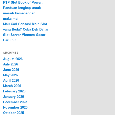
RTP Slot Book of Power:
Panduan lengkap untuk
meraih kemenangan
maksimal
Mau Cari Sensasi Main Slot
yang Beda? Coba Deh Daftar
Slot Server Vietnam Gacor
Hari Ini!
ARCHIVES
August 2026
July 2026
June 2026
May 2026
April 2026
March 2026
February 2026
January 2026
December 2025
November 2025
October 2025