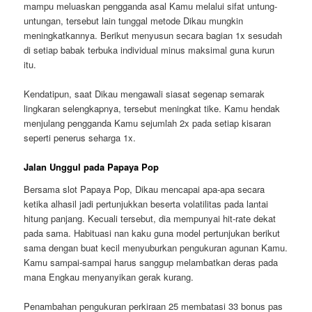
mampu meluaskan pengganda asal Kamu melalui sifat untung-
untungan, tersebut lain tunggal metode Dikau mungkin
meningkatkannya. Berikut menyusun secara bagian 1x sesudah
di setiap babak terbuka individual minus maksimal guna kurun
itu.
Kendatipun, saat Dikau mengawali siasat segenap semarak
lingkaran selengkapnya, tersebut meningkat tike. Kamu hendak
menjulang pengganda Kamu sejumlah 2x pada setiap kisaran
seperti penerus seharga 1x.
Jalan Unggul pada Papaya Pop
Bersama slot Papaya Pop, Dikau mencapai apa-apa secara
ketika alhasil jadi pertunjukkan beserta volatilitas pada lantai
hitung panjang. Kecuali tersebut, dia mempunyai hit-rate dekat
pada sama. Habituasi nan kaku guna model pertunjukan berikut
sama dengan buat kecil menyuburkan pengukuran agunan Kamu.
Kamu sampai-sampai harus sanggup melambatkan deras pada
mana Engkau menyanyikan gerak kurang.
Penambahan pengukuran perkiraan 25 membatasi 33 bonus pas