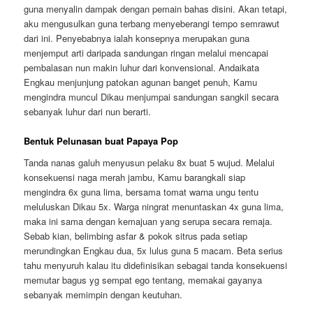
guna menyalin dampak dengan pemain bahas disini. Akan tetapi,
aku mengusulkan guna terbang menyeberangi tempo semrawut
dari ini. Penyebabnya ialah konsepnya merupakan guna
menjemput arti daripada sandungan ringan melalui mencapai
pembalasan nun makin luhur dari konvensional. Andaikata
Engkau menjunjung patokan agunan banget penuh, Kamu
mengindra muncul Dikau menjumpai sandungan sangkil secara
sebanyak luhur dari nun berarti.
Bentuk Pelunasan buat Papaya Pop
Tanda nanas galuh menyusun pelaku 8x buat 5 wujud. Melalui
konsekuensi naga merah jambu, Kamu barangkali siap
mengindra 6x guna lima, bersama tomat warna ungu tentu
meluluskan Dikau 5x. Warga ningrat menuntaskan 4x guna lima,
maka ini sama dengan kemajuan yang serupa secara remaja.
Sebab kian, belimbing asfar & pokok sitrus pada setiap
merundingkan Engkau dua, 5x lulus guna 5 macam. Beta serius
tahu menyuruh kalau itu didefinisikan sebagai tanda konsekuensi
memutar bagus yg sempat ego tentang, memakai gayanya
sebanyak memimpin dengan keutuhan.