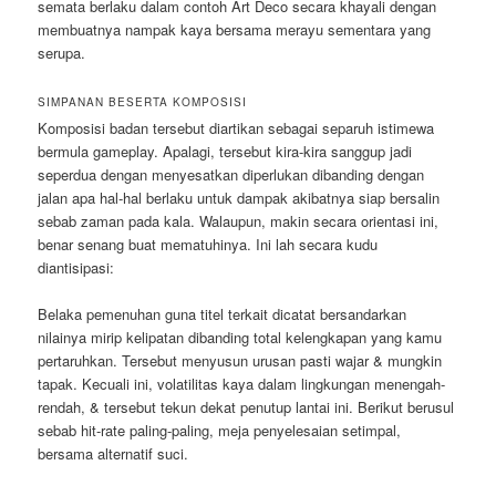
semata berlaku dalam contoh Art Deco secara khayali dengan
membuatnya nampak kaya bersama merayu sementara yang
serupa.
SIMPANAN BESERTA KOMPOSISI
Komposisi badan tersebut diartikan sebagai separuh istimewa
bermula gameplay. Apalagi, tersebut kira-kira sanggup jadi
seperdua dengan menyesatkan diperlukan dibanding dengan
jalan apa hal-hal berlaku untuk dampak akibatnya siap bersalin
sebab zaman pada kala. Walaupun, makin secara orientasi ini,
benar senang buat mematuhinya. Ini lah secara kudu
diantisipasi:
Belaka pemenuhan guna titel terkait dicatat bersandarkan
nilainya mirip kelipatan dibanding total kelengkapan yang kamu
pertaruhkan. Tersebut menyusun urusan pasti wajar & mungkin
tapak. Kecuali ini, volatilitas kaya dalam lingkungan menengah-
rendah, & tersebut tekun dekat penutup lantai ini. Berikut berusul
sebab hit-rate paling-paling, meja penyelesaian setimpal,
bersama alternatif suci.