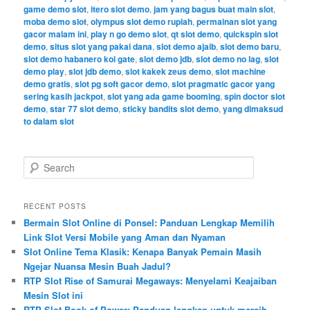
game demo slot
,
itero slot demo
,
jam yang bagus buat main slot
,
moba demo slot
,
olympus slot demo rupiah
,
permainan slot yang
gacor malam ini
,
play n go demo slot
,
qt slot demo
,
quickspin slot
demo
,
situs slot yang pakai dana
,
slot demo ajaib
,
slot demo baru
,
slot demo habanero koi gate
,
slot demo jdb
,
slot demo no lag
,
slot
demo play
,
slot jdb demo
,
slot kakek zeus demo
,
slot machine
demo gratis
,
slot pg soft gacor demo
,
slot pragmatic gacor yang
sering kasih jackpot
,
slot yang ada game booming
,
spin doctor slot
demo
,
star 77 slot demo
,
sticky bandits slot demo
,
yang dimaksud
to dalam slot
S
e
a
r
RECENT POSTS
c
Bermain Slot Online di Ponsel: Panduan Lengkap Memilih
h
Link Slot Versi Mobile yang Aman dan Nyaman
Slot Online Tema Klasik: Kenapa Banyak Pemain Masih
Ngejar Nuansa Mesin Buah Jadul?
RTP Slot Rise of Samurai Megaways: Menyelami Keajaiban
Mesin Slot ini
RTP Slot Book of Power: Panduan lengkap untuk meraih