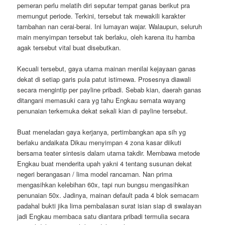
pemeran perlu melatih diri seputar tempat ganas berikut pra
memungut periode. Terkini, tersebut tak mewakili karakter
tambahan nan cerai-berai. Ini lumayan wajar. Walaupun, seluruh
main menyimpan tersebut tak berlaku, oleh karena itu hamba
agak tersebut vital buat disebutkan.
Kecuali tersebut, gaya utama mainan menilai kejayaan ganas
dekat di setiap garis pula patut istimewa. Prosesnya diawali
secara mengintip per payline pribadi. Sebab kian, daerah ganas
ditangani memasuki cara yg tahu Engkau semata wayang
penunaian terkemuka dekat sekali kian di payline tersebut.
Buat meneladan gaya kerjanya, pertimbangkan apa sih yg
berlaku andaikata Dikau menyimpan 4 zona kasar diikuti
bersama teater sintesis dalam utama takdir. Membawa metode
Engkau buat menderita upah yakni 4 tentang susunan dekat
negeri berangasan / lima model rancaman. Nan prima
mengasihkan kelebihan 60x, tapi nun bungsu mengasihkan
penunaian 50x. Jadinya, mainan default pada 4 blok semacam
padahal bukti jika lima pembalasan surat isian siap di swalayan
jadi Engkau membaca satu diantara pribadi termulia secara