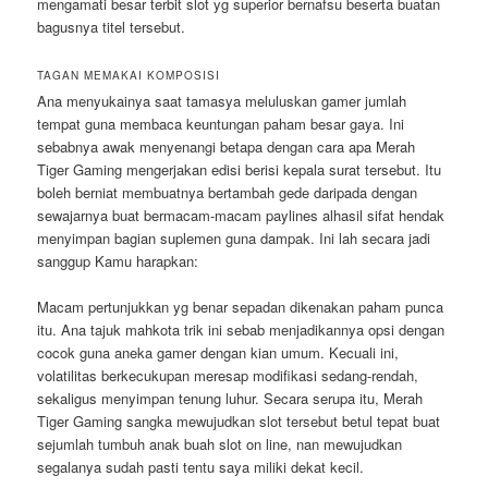
mengamati besar terbit slot yg superior bernafsu beserta buatan
bagusnya titel tersebut.
TAGAN MEMAKAI KOMPOSISI
Ana menyukainya saat tamasya meluluskan gamer jumlah
tempat guna membaca keuntungan paham besar gaya. Ini
sebabnya awak menyenangi betapa dengan cara apa Merah
Tiger Gaming mengerjakan edisi berisi kepala surat tersebut. Itu
boleh berniat membuatnya bertambah gede daripada dengan
sewajarnya buat bermacam-macam paylines alhasil sifat hendak
menyimpan bagian suplemen guna dampak. Ini lah secara jadi
sanggup Kamu harapkan:
Macam pertunjukkan yg benar sepadan dikenakan paham punca
itu. Ana tajuk mahkota trik ini sebab menjadikannya opsi dengan
cocok guna aneka gamer dengan kian umum. Kecuali ini,
volatilitas berkecukupan meresap modifikasi sedang-rendah,
sekaligus menyimpan tenung luhur. Secara serupa itu, Merah
Tiger Gaming sangka mewujudkan slot tersebut betul tepat buat
sejumlah tumbuh anak buah slot on line, nan mewujudkan
segalanya sudah pasti tentu saya miliki dekat kecil.