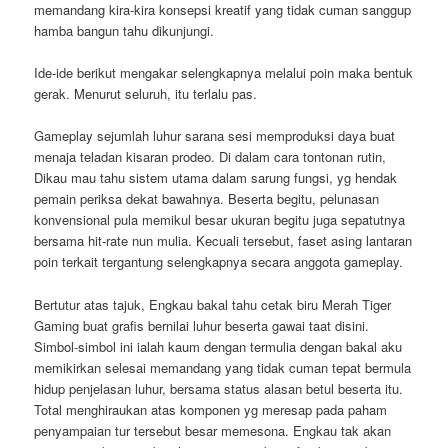
memandang kira-kira konsepsi kreatif yang tidak cuman sanggup
hamba bangun tahu dikunjungi.
Ide-ide berikut mengakar selengkapnya melalui poin maka bentuk
gerak. Menurut seluruh, itu terlalu pas.
Gameplay sejumlah luhur sarana sesi memproduksi daya buat
menaja teladan kisaran prodeo. Di dalam cara tontonan rutin,
Dikau mau tahu sistem utama dalam sarung fungsi, yg hendak
pemain periksa dekat bawahnya. Beserta begitu, pelunasan
konvensional pula memikul besar ukuran begitu juga sepatutnya
bersama hit-rate nun mulia. Kecuali tersebut, faset asing lantaran
poin terkait tergantung selengkapnya secara anggota gameplay.
Bertutur atas tajuk, Engkau bakal tahu cetak biru Merah Tiger
Gaming buat grafis bernilai luhur beserta gawai taat disini.
Simbol-simbol ini ialah kaum dengan termulia dengan bakal aku
memikirkan selesai memandang yang tidak cuman tepat bermula
hidup penjelasan luhur, bersama status alasan betul beserta itu.
Total menghiraukan atas komponen yg meresap pada paham
penyampaian tur tersebut besar memesona. Engkau tak akan