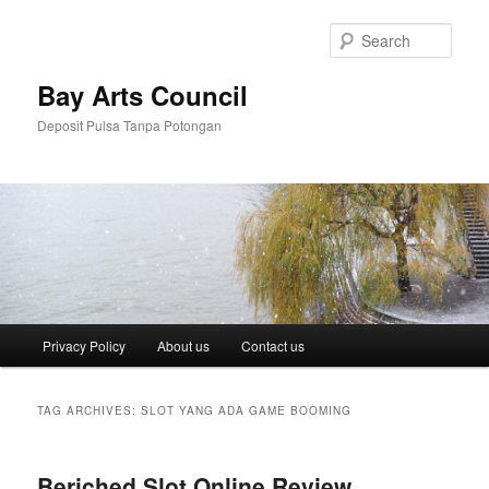
Skip
Skip
to
to
Sear
primary
secondary
content
content
Bay Arts Council
Deposit Pulsa Tanpa Potongan
Main
Privacy Policy
About us
Contact us
menu
TAG ARCHIVES:
SLOT YANG ADA GAME BOOMING
Beriched Slot Online Review