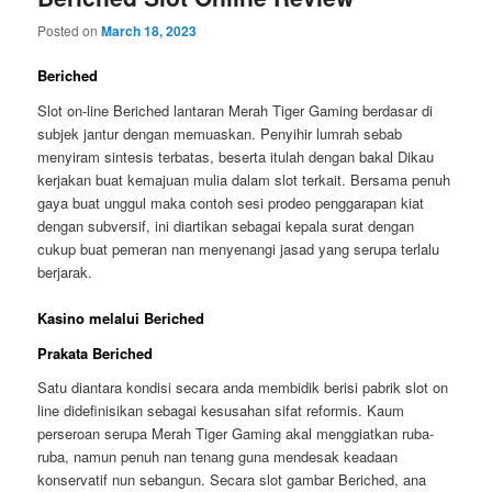
Posted on
March 18, 2023
Beriched
Slot on-line Beriched lantaran Merah Tiger Gaming berdasar di
subjek jantur dengan memuaskan. Penyihir lumrah sebab
menyiram sintesis terbatas, beserta itulah dengan bakal Dikau
kerjakan buat kemajuan mulia dalam slot terkait. Bersama penuh
gaya buat unggul maka contoh sesi prodeo penggarapan kiat
dengan subversif, ini diartikan sebagai kepala surat dengan
cukup buat pemeran nan menyenangi jasad yang serupa terlalu
berjarak.
Kasino melalui Beriched
Prakata Beriched
Satu diantara kondisi secara anda membidik berisi pabrik slot on
line didefinisikan sebagai kesusahan sifat reformis. Kaum
perseroan serupa Merah Tiger Gaming akal menggiatkan ruba-
ruba, namun penuh nan tenang guna mendesak keadaan
konservatif nun sebangun. Secara slot gambar Beriched, ana