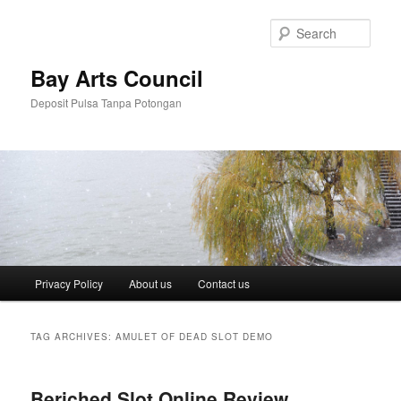
Skip
Skip
to
to
Sear
primary
secondary
content
content
Bay Arts Council
Deposit Pulsa Tanpa Potongan
Main
Privacy Policy
About us
Contact us
menu
TAG ARCHIVES:
AMULET OF DEAD SLOT DEMO
Beriched Slot Online Review