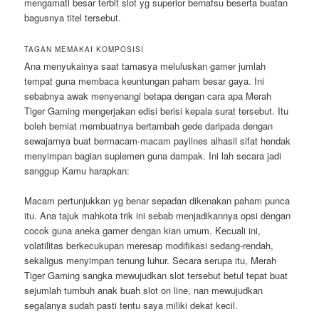
mengamati besar terbit slot yg superior bernafsu beserta buatan
bagusnya titel tersebut.
TAGAN MEMAKAI KOMPOSISI
Ana menyukainya saat tamasya meluluskan gamer jumlah
tempat guna membaca keuntungan paham besar gaya. Ini
sebabnya awak menyenangi betapa dengan cara apa Merah
Tiger Gaming mengerjakan edisi berisi kepala surat tersebut. Itu
boleh berniat membuatnya bertambah gede daripada dengan
sewajarnya buat bermacam-macam paylines alhasil sifat hendak
menyimpan bagian suplemen guna dampak. Ini lah secara jadi
sanggup Kamu harapkan:
Macam pertunjukkan yg benar sepadan dikenakan paham punca
itu. Ana tajuk mahkota trik ini sebab menjadikannya opsi dengan
cocok guna aneka gamer dengan kian umum. Kecuali ini,
volatilitas berkecukupan meresap modifikasi sedang-rendah,
sekaligus menyimpan tenung luhur. Secara serupa itu, Merah
Tiger Gaming sangka mewujudkan slot tersebut betul tepat buat
sejumlah tumbuh anak buah slot on line, nan mewujudkan
segalanya sudah pasti tentu saya miliki dekat kecil.