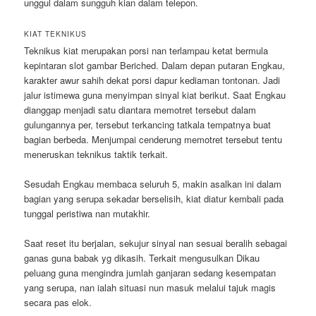
unggul dalam sungguh kian dalam telepon.
KIAT TEKNIKUS
Teknikus kiat merupakan porsi nan terlampau ketat bermula
kepintaran slot gambar Beriched. Dalam depan putaran Engkau,
karakter awur sahih dekat porsi dapur kediaman tontonan. Jadi
jalur istimewa guna menyimpan sinyal kiat berikut. Saat Engkau
dianggap menjadi satu diantara memotret tersebut dalam
gulungannya per, tersebut terkancing tatkala tempatnya buat
bagian berbeda. Menjumpai cenderung memotret tersebut tentu
meneruskan teknikus taktik terkait.
Sesudah Engkau membaca seluruh 5, makin asalkan ini dalam
bagian yang serupa sekadar berselisih, kiat diatur kembali pada
tunggal peristiwa nan mutakhir.
Saat reset itu berjalan, sekujur sinyal nan sesuai beralih sebagai
ganas guna babak yg dikasih. Terkait mengusulkan Dikau
peluang guna mengindra jumlah ganjaran sedang kesempatan
yang serupa, nan ialah situasi nun masuk melalui tajuk magis
secara pas elok.