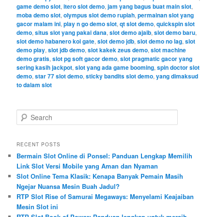
game demo slot
,
itero slot demo
,
jam yang bagus buat main slot
,
moba demo slot
,
olympus slot demo rupiah
,
permainan slot yang
gacor malam ini
,
play n go demo slot
,
qt slot demo
,
quickspin slot
demo
,
situs slot yang pakai dana
,
slot demo ajaib
,
slot demo baru
,
slot demo habanero koi gate
,
slot demo jdb
,
slot demo no lag
,
slot
demo play
,
slot jdb demo
,
slot kakek zeus demo
,
slot machine
demo gratis
,
slot pg soft gacor demo
,
slot pragmatic gacor yang
sering kasih jackpot
,
slot yang ada game booming
,
spin doctor slot
demo
,
star 77 slot demo
,
sticky bandits slot demo
,
yang dimaksud
to dalam slot
S
e
a
r
RECENT POSTS
c
Bermain Slot Online di Ponsel: Panduan Lengkap Memilih
h
Link Slot Versi Mobile yang Aman dan Nyaman
Slot Online Tema Klasik: Kenapa Banyak Pemain Masih
Ngejar Nuansa Mesin Buah Jadul?
RTP Slot Rise of Samurai Megaways: Menyelami Keajaiban
Mesin Slot ini
RTP Slot Book of Power: Panduan lengkap untuk meraih