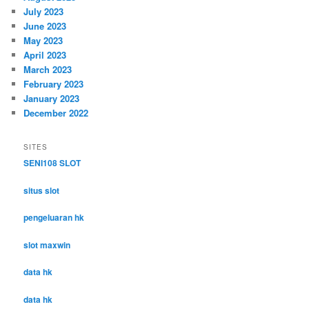
July 2023
June 2023
May 2023
April 2023
March 2023
February 2023
January 2023
December 2022
SITES
SENI108 SLOT
situs slot
pengeluaran hk
slot maxwin
data hk
data hk