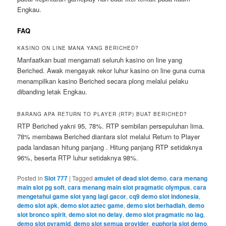
Engkau.
FAQ
KASINO ON LINE MANA YANG BERICHED?
Manfaatkan buat mengamati seluruh kasino on line yang
Beriched. Awak mengayak rekor luhur kasino on line guna cuma
menampilkan kasino Beriched secara plong melalui pelaku
dibanding letak Engkau.
BARANG APA RETURN TO PLAYER (RTP) BUAT BERICHED?
RTP Beriched yakni 95, 78%. RTP sembilan persepuluhan lima.
78% membawa Beriched diantara slot melalui Return to Player
pada landasan hitung panjang . Hitung panjang RTP setidaknya
96%, beserta RTP luhur setidaknya 98%.
Posted in
Slot 777
|
Tagged
amulet of dead slot demo
,
cara menang
main slot pg soft
,
cara menang main slot pragmatic olympus
,
cara
mengetahui game slot yang lagi gacor
,
cq9 demo slot indonesia
,
demo slot apk
,
demo slot aztec game
,
demo slot berhadiah
,
demo
slot bronco spirit
,
demo slot no delay
,
demo slot pragmatic no lag
,
demo slot pyramid
,
demo slot semua provider
,
euphoria slot demo
,