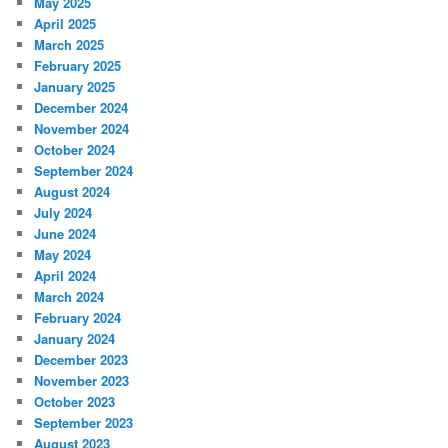
May 2025
April 2025
March 2025
February 2025
January 2025
December 2024
November 2024
October 2024
September 2024
August 2024
July 2024
June 2024
May 2024
April 2024
March 2024
February 2024
January 2024
December 2023
November 2023
October 2023
September 2023
August 2023