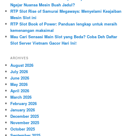
Ngejar Nuansa Mesin Buah Jadul?
RTP Slot Rise of Samurai Megaways: Menyelami Keajaiban
Mesin Slot ini
RTP Slot Book of Power: Panduan lengkap untuk meraih
kemenangan maksimal
Mau Cari Sensasi Main Slot yang Beda? Coba Deh Daftar
Slot Server Vietnam Gacor Hari Ini!
ARCHIVES
August 2026
July 2026
June 2026
May 2026
April 2026
March 2026
February 2026
January 2026
December 2025
November 2025
October 2025
September 2025