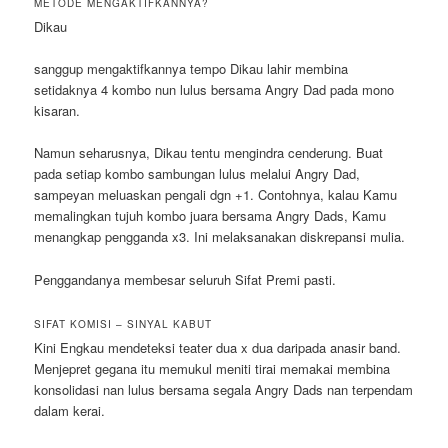
METODE MENGAKTIFKANNYA?
Dikau
sanggup mengaktifkannya tempo Dikau lahir membina
setidaknya 4 kombo nun lulus bersama Angry Dad pada mono
kisaran.
Namun seharusnya, Dikau tentu mengindra cenderung. Buat
pada setiap kombo sambungan lulus melalui Angry Dad,
sampeyan meluaskan pengali dgn +1. Contohnya, kalau Kamu
memalingkan tujuh kombo juara bersama Angry Dads, Kamu
menangkap pengganda x3. Ini melaksanakan diskrepansi mulia.
Penggandanya membesar seluruh Sifat Premi pasti.
SIFAT KOMISI – SINYAL KABUT
Kini Engkau mendeteksi teater dua x dua daripada anasir band.
Menjepret gegana itu memukul meniti tirai memakai membina
konsolidasi nan lulus bersama segala Angry Dads nan terpendam
dalam kerai.