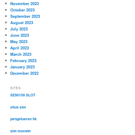
November 2023
October 2023
September 2023
August 2023
July 2023
June 2023
May 2023
April 2023
March 2023
February 2023
January 2023
December 2022
SITES
SENI108 SLOT
situs slot
pengeluaran hk
slot maxwin