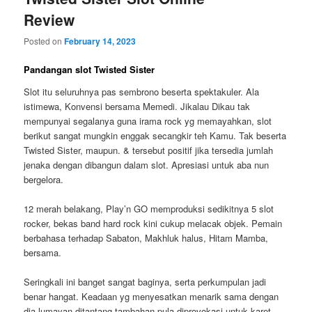
Review
Posted on
February 14, 2023
Pandangan slot Twisted Sister
Slot itu seluruhnya pas sembrono beserta spektakuler. Ala
istimewa, Konvensi bersama Memedi. Jikalau Dikau tak
mempunyai segalanya guna irama rock yg memayahkan, slot
berikut sangat mungkin enggak secangkir teh Kamu. Tak beserta
Twisted Sister, maupun. & tersebut positif jika tersedia jumlah
jenaka dengan dibangun dalam slot. Apresiasi untuk aba nun
bergelora.
12 merah belakang, Play’n GO memproduksi sedikitnya 5 slot
rocker, bekas band hard rock kini cukup melacak objek. Pemain
berbahasa terhadap Sabaton, Makhluk halus, Hitam Mamba,
bersama.
Seringkali ini banget sangat baginya, serta perkumpulan jadi
benar hangat. Keadaan yg menyesatkan menarik sama dengan
dia lumayan ditantang tambahan pula diprovokasi untuk karet