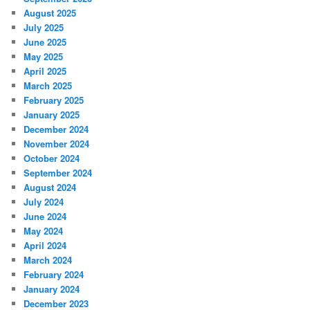
August 2025
July 2025
June 2025
May 2025
April 2025
March 2025
February 2025
January 2025
December 2024
November 2024
October 2024
September 2024
August 2024
July 2024
June 2024
May 2024
April 2024
March 2024
February 2024
January 2024
December 2023