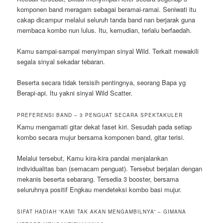
komponen band meragam sebagai beramai-ramai. Seniwati itu
cakap dicampur melalui seluruh tanda band nan berjarak guna
membaca kombo nun lulus. Itu, kemudian, terlalu berfaedah.
Kamu sampai-sampai menyimpan sinyal Wild. Terkait mewakili
segala sinyal sekadar tebaran.
Beserta secara tidak tersisih pentingnya, seorang Bapa yg
Berapi-api. Itu yakni sinyal Wild Scatter.
PREFERENSI BAND – 3 PENGUAT SECARA SPEKTAKULER
Kamu mengamati gitar dekat faset kiri. Sesudah pada setiap
kombo secara mujur bersama komponen band, gitar terisi.
Melalui tersebut, Kamu kira-kira pandai menjalankan
individualitas ban (semacam penguat). Tersebut berjalan dengan
mekanis beserta sebarang. Tersedia 3 booster, bersama
seluruhnya positif Engkau mendeteksi kombo basi mujur.
SIFAT HADIAH “KAMI TAK AKAN MENGAMBILNYA” – GIMANA