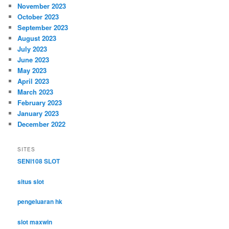
November 2023
October 2023
September 2023
August 2023
July 2023
June 2023
May 2023
April 2023
March 2023
February 2023
January 2023
December 2022
SITES
SENI108 SLOT
situs slot
pengeluaran hk
slot maxwin