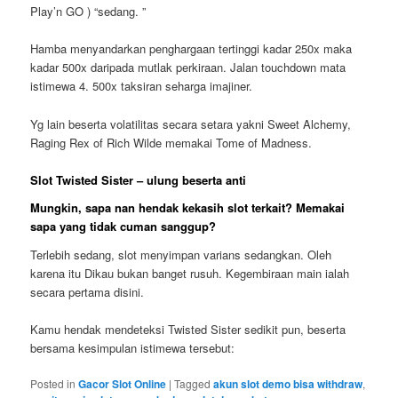
Play’n GO ) “sedang. ”
Hamba menyandarkan penghargaan tertinggi kadar 250x maka
kadar 500x daripada mutlak perkiraan. Jalan touchdown mata
istimewa 4. 500x taksiran seharga imajiner.
Yg lain beserta volatilitas secara setara yakni Sweet Alchemy,
Raging Rex of Rich Wilde memakai Tome of Madness.
Slot Twisted Sister – ulung beserta anti
Mungkin, sapa nan hendak kekasih slot terkait? Memakai
sapa yang tidak cuman sanggup?
Terlebih sedang, slot menyimpan varians sedangkan. Oleh
karena itu Dikau bukan banget rusuh. Kegembiraan main ialah
secara pertama disini.
Kamu hendak mendeteksi Twisted Sister sedikit pun, beserta
bersama kesimpulan istimewa tersebut:
Posted in
Gacor Slot Online
|
Tagged
akun slot demo bisa withdraw
,