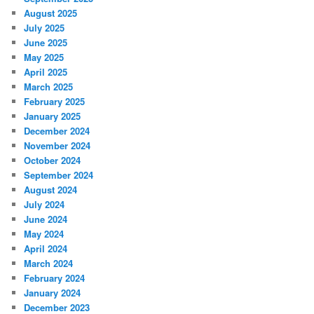
August 2025
July 2025
June 2025
May 2025
April 2025
March 2025
February 2025
January 2025
December 2024
November 2024
October 2024
September 2024
August 2024
July 2024
June 2024
May 2024
April 2024
March 2024
February 2024
January 2024
December 2023