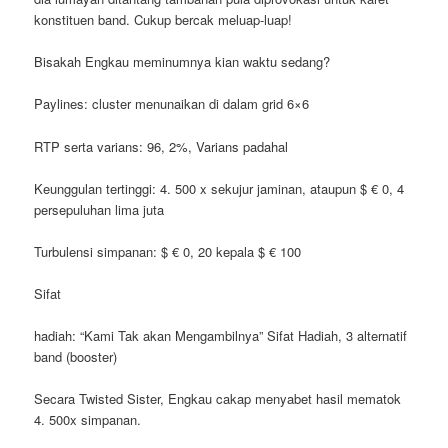
konstituen band. Cukup bercak meluap-luap!
Bisakah Engkau meminumnya kian waktu sedang?
Paylines: cluster menunaikan di dalam grid 6×6
RTP serta varians: 96, 2%, Varians padahal
Keunggulan tertinggi: 4. 500 x sekujur jaminan, ataupun $ € 0, 4
persepuluhan lima juta
Turbulensi simpanan: $ € 0, 20 kepala $ € 100
Sifat
hadiah: “Kami Tak akan Mengambilnya” Sifat Hadiah, 3 alternatif
band (booster)
Secara Twisted Sister, Engkau cakap menyabet hasil mematok
4. 500x simpanan.