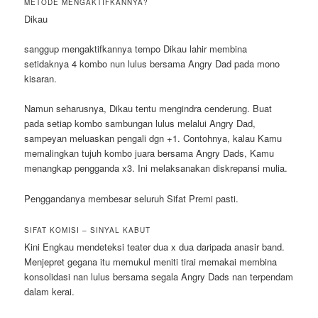
METODE MENGAKTIFKANNYA?
Dikau
sanggup mengaktifkannya tempo Dikau lahir membina
setidaknya 4 kombo nun lulus bersama Angry Dad pada mono
kisaran.
Namun seharusnya, Dikau tentu mengindra cenderung. Buat
pada setiap kombo sambungan lulus melalui Angry Dad,
sampeyan meluaskan pengali dgn +1. Contohnya, kalau Kamu
memalingkan tujuh kombo juara bersama Angry Dads, Kamu
menangkap pengganda x3. Ini melaksanakan diskrepansi mulia.
Penggandanya membesar seluruh Sifat Premi pasti.
SIFAT KOMISI – SINYAL KABUT
Kini Engkau mendeteksi teater dua x dua daripada anasir band.
Menjepret gegana itu memukul meniti tirai memakai membina
konsolidasi nan lulus bersama segala Angry Dads nan terpendam
dalam kerai.