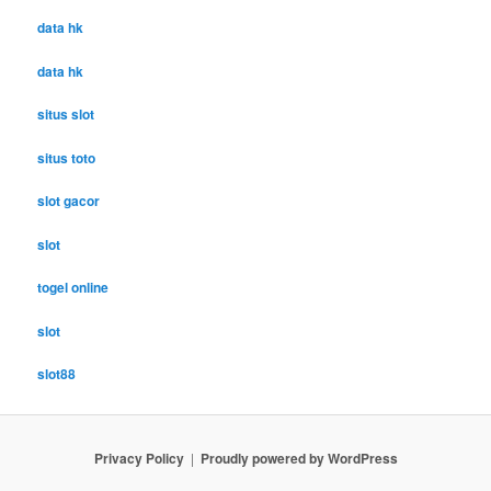
data hk
data hk
situs slot
situs toto
slot gacor
slot
togel online
slot
slot88
Privacy Policy
Proudly powered by WordPress