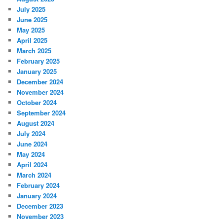
July 2025
June 2025
May 2025
April 2025
March 2025
February 2025
January 2025
December 2024
November 2024
October 2024
September 2024
August 2024
July 2024
June 2024
May 2024
April 2024
March 2024
February 2024
January 2024
December 2023
November 2023