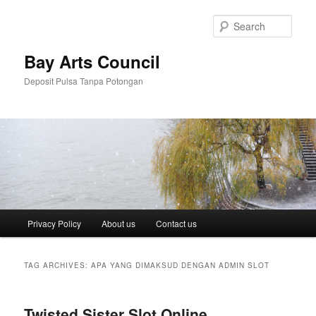
Skip
Skip
to
to
Sear
primary
secondary
content
content
Bay Arts Council
Deposit Pulsa Tanpa Potongan
Main
Privacy Policy
About us
Contact us
menu
TAG ARCHIVES:
APA YANG DIMAKSUD DENGAN ADMIN SLOT
Twisted Sister Slot Online