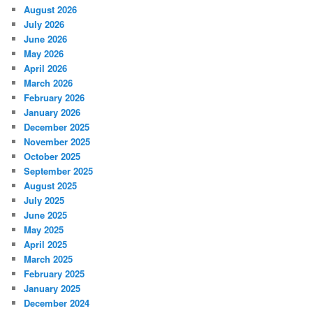
August 2026
July 2026
June 2026
May 2026
April 2026
March 2026
February 2026
January 2026
December 2025
November 2025
October 2025
September 2025
August 2025
July 2025
June 2025
May 2025
April 2025
March 2025
February 2025
January 2025
December 2024