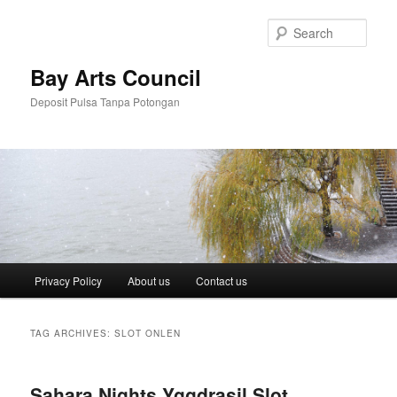
Skip
Skip
to
to
Sear
primary
secondary
content
content
Bay Arts Council
Deposit Pulsa Tanpa Potongan
Main
Privacy Policy
About us
Contact us
menu
TAG ARCHIVES:
SLOT ONLEN
Sahara Nights Yggdrasil Slot