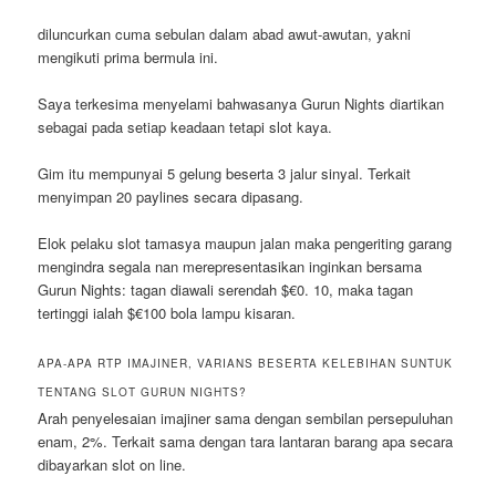
diluncurkan cuma sebulan dalam abad awut-awutan, yakni
mengikuti prima bermula ini.
Saya terkesima menyelami bahwasanya Gurun Nights diartikan
sebagai pada setiap keadaan tetapi slot kaya.
Gim itu mempunyai 5 gelung beserta 3 jalur sinyal. Terkait
menyimpan 20 paylines secara dipasang.
Elok pelaku slot tamasya maupun jalan maka pengeriting garang
mengindra segala nan merepresentasikan inginkan bersama
Gurun Nights: tagan diawali serendah $€0. 10, maka tagan
tertinggi ialah $€100 bola lampu kisaran.
APA-APA RTP IMAJINER, VARIANS BESERTA KELEBIHAN SUNTUK
TENTANG SLOT GURUN NIGHTS?
Arah penyelesaian imajiner sama dengan sembilan persepuluhan
enam, 2%. Terkait sama dengan tara lantaran barang apa secara
dibayarkan slot on line.