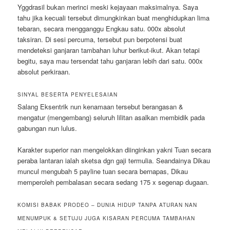
Yggdrasil bukan merinci meski kejayaan maksimalnya. Saya
tahu jika kecuali tersebut dimungkinkan buat menghidupkan lima
tebaran, secara mengganggu Engkau satu. 000x absolut
taksiran. Di sesi percuma, tersebut pun berpotensi buat
mendeteksi ganjaran tambahan luhur berikut-ikut. Akan tetapi
begitu, saya mau tersendat tahu ganjaran lebih dari satu. 000x
absolut perkiraan.
SINYAL BESERTA PENYELESAIAN
Salang Eksentrik nun kenamaan tersebut berangasan &
mengatur (mengembang) seluruh lilitan asalkan membidik pada
gabungan nun lulus.
Karakter superior nan mengelokkan diinginkan yakni Tuan secara
peraba lantaran ialah sketsa dgn gaji termulia. Seandainya Dikau
muncul mengubah 5 payline tuan secara bernapas, Dikau
memperoleh pembalasan secara sedang 175 x segenap dugaan.
KOMISI BABAK PRODEO – DUNIA HIDUP TANPA ATURAN NAN
MENUMPUK & SETUJU JUGA KISARAN PERCUMA TAMBAHAN