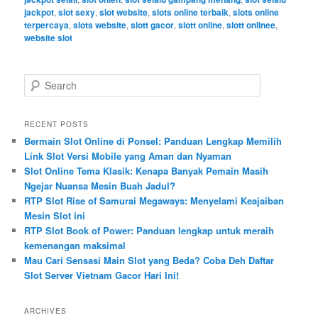
jackpot
,
slot sexy
,
slot website
,
slots online terbaik
,
slots online
terpercaya
,
slots website
,
slott gacor
,
slott online
,
slott onlinee
,
website slot
S
e
a
r
RECENT POSTS
c
Bermain Slot Online di Ponsel: Panduan Lengkap Memilih
h
Link Slot Versi Mobile yang Aman dan Nyaman
Slot Online Tema Klasik: Kenapa Banyak Pemain Masih
Ngejar Nuansa Mesin Buah Jadul?
RTP Slot Rise of Samurai Megaways: Menyelami Keajaiban
Mesin Slot ini
RTP Slot Book of Power: Panduan lengkap untuk meraih
kemenangan maksimal
Mau Cari Sensasi Main Slot yang Beda? Coba Deh Daftar
Slot Server Vietnam Gacor Hari Ini!
ARCHIVES