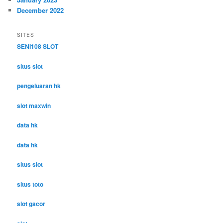
December 2022
SITES
SENI108 SLOT
situs slot
pengeluaran hk
slot maxwin
data hk
data hk
situs slot
situs toto
slot gacor