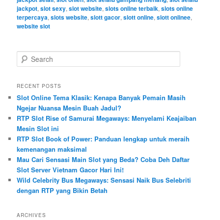
jackpot
,
slot sexy
,
slot website
,
slots online terbaik
,
slots online
terpercaya
,
slots website
,
slott gacor
,
slott online
,
slott onlinee
,
website slot
S
e
a
r
RECENT POSTS
c
Slot Online Tema Klasik: Kenapa Banyak Pemain Masih
h
Ngejar Nuansa Mesin Buah Jadul?
RTP Slot Rise of Samurai Megaways: Menyelami Keajaiban
Mesin Slot ini
RTP Slot Book of Power: Panduan lengkap untuk meraih
kemenangan maksimal
Mau Cari Sensasi Main Slot yang Beda? Coba Deh Daftar
Slot Server Vietnam Gacor Hari Ini!
Wild Celebrity Bus Megaways: Sensasi Naik Bus Selebriti
dengan RTP yang Bikin Betah
ARCHIVES