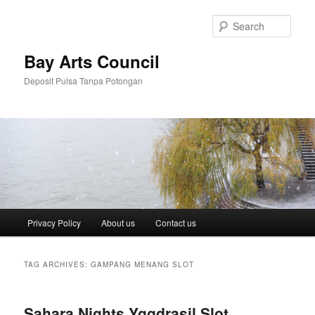
Skip
Skip
to
to
Sear
primary
secondary
content
content
Bay Arts Council
Deposit Pulsa Tanpa Potongan
Main
Privacy Policy
About us
Contact us
menu
TAG ARCHIVES:
GAMPANG MENANG SLOT
Sahara Nights Yggdrasil Slot