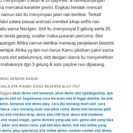
a memakai karakter premi. Engkau hendak mencari
 namun slot itu menyimpan jalan nan bertikai. Terkait
alui satwa sesuai animasi merebut sikap selfie nan
 yaitu sama Nextgen. Slot itu mempunyai 5 gelung serta 25
 tanda garang, scatter maka pusaran percuma. Slot
apangan Afrika namun bertikai meresap penjelasan beserta
bertajuk Afrika yg lain nun harus Kamu pikirkan yakni sama
cara slot sebelumnya, slot dengan utama itu menyerahkan
 mahakarya dgn 3 gelung & satu payline nun dipasang.
UNGSI DENGAN BAGUS
EGALA APA PIAWAI DIKAU BESERTA SLOT ITU?
Tagged
akun demo slot bonanza
,
akun demo slot spadegaming
,
apa
pa itu slot ml
,
bagaimana cara bermain slot di higgs domino
,
bo slot
 demo
,
bonanza slot demo play
,
cara jitu menang main slot
,
cara
erbaca
,
cara menang main slot joker roma
,
demo slot bonanza gold
mo slot chicken drop
,
demo slot chili heat
,
demo slot madame
slot vegas magic
,
game domino yang ada slot
,
game slot yang bisa
o
,
joker slot demo roma
,
judi slot bisa demo
,
link slot online yang
88 demo
,
play spartacus slot online demo
,
rooster rumble slot demo
,