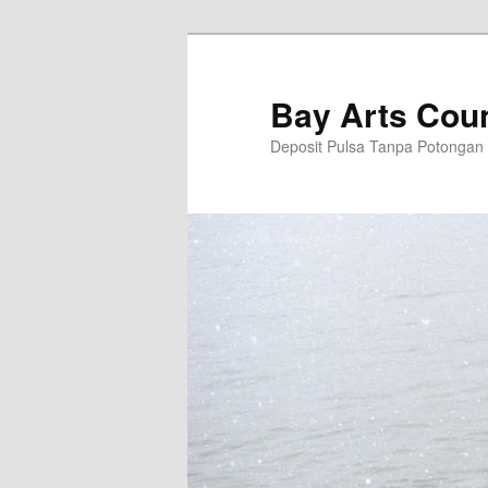
Skip
Skip
to
to
primary
secondary
Bay Arts Coun
content
content
Deposit Pulsa Tanpa Potongan