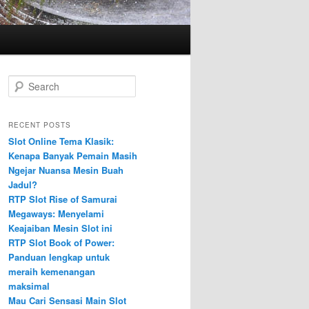
S
e
a
r
RECENT POSTS
c
Slot Online Tema Klasik:
h
Kenapa Banyak Pemain Masih
Ngejar Nuansa Mesin Buah
Jadul?
RTP Slot Rise of Samurai
Megaways: Menyelami
Keajaiban Mesin Slot ini
RTP Slot Book of Power:
Panduan lengkap untuk
meraih kemenangan
maksimal
Mau Cari Sensasi Main Slot