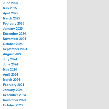
June 2025
May 2025
April 2025
March 2025
February 2025
January 2025
December 2024
November 2024
October 2024
September 2024
August 2024
July 2024
June 2024
May 2024
April 2024
March 2024
February 2024
January 2024
December 2023
November 2023
October 2023