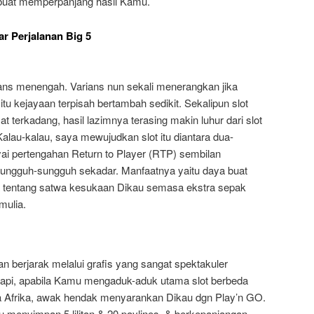
 buat memperpanjang hasil Kamu.
r Perjalanan Big 5
rians menengah. Varians nun sekali menerangkan jika
a itu kejayaan terpisah bertambah sedikit. Sekalipun slot
t terkadang, hasil lazimnya terasing makin luhur dari slot
alau-kalau, saya mewujudkan slot itu diantara dua-
i pertengahan Return to Player (RTP) sembilan
sungguh-sungguh sekadar. Manfaatnya yaitu daya buat
tentang satwa kesukaan Dikau semasa ekstra sepak
mulia.
gan berjarak melalui grafis yang sangat spektakuler
tapi, apabila Kamu mengaduk-aduk utama slot berbeda
a Afrika, awak hendak menyarankan Dikau dgn Play’n GO.
itu menyimpan 5 lilitan & 20 paylines, & berkepanjangan