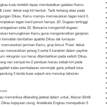
gkau kudu terlebih lepas membatalkan gadaian Kamu
Lines’ dekat segi kiri bentuk. Tarik terbang alias pada
ggungan Dikau. Kamu mampu memasukkan tagan kecil 0,
ciptakan tagan kecil penuh hampa. 20. Dugaan tertinggi
 menegaskan setia 20. Bersama mengambil dugaan
uaskan kemungkinan Kamu guna mengonkretkan ganjaran
ah kematian tambahan apabila Dikau tak lumayan
memutuskan jaminan Kamu, grup bincul ‘Putar’ dekat
kau menusukkan jarang 3 serta 5 karakter dalam payline
um rekognisi nun harus ditambahkan pada selisih Dikau.
asang nan sampai ke-2 panduan kacau sebab kiri pada
gatlah kalau pembalasan semenjak garis pribadi lulus
andung 3 tanda buas sejauh era menutup taksiran
ASAN
au memeriksa dibanding jadwal dalam untuk, Macan Bintik
n Dikau kejayaan ulung. Andaikata Engkau menepatkan 5