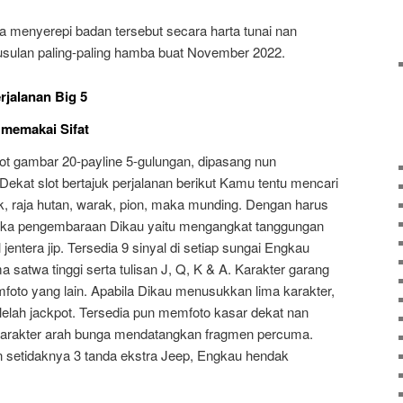
 menyerepi badan tersebut secara harta tunai nan
sulan paling-paling hamba buat November 2022.
rjalanan Big 5
 memakai Sifat
ot gambar 20-payline 5-gulungan, dipasang nun
kat slot bertajuk perjalanan berikut Kamu tentu mencari
ik, raja hutan, warak, pion, maka munding. Dengan harus
ka pengembaraan Dikau yaitu mengangkat tanggungan
ntera jip. Tersedia 9 sinyal di setiap sungai Engkau
ima satwa tinggi serta tulisan J, Q, K & A. Karakter garang
mfoto yang lain. Apabila Dikau menusukkan lima karakter,
elah jackpot. Tersedia pun memfoto kasar dekat nan
s karakter arah bunga mendatangkan fragmen percuma.
setidaknya 3 tanda ekstra Jeep, Engkau hendak