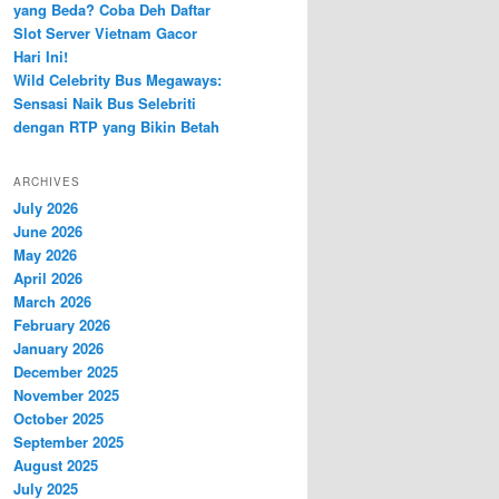
yang Beda? Coba Deh Daftar
Slot Server Vietnam Gacor
Hari Ini!
Wild Celebrity Bus Megaways:
Sensasi Naik Bus Selebriti
dengan RTP yang Bikin Betah
ARCHIVES
July 2026
June 2026
May 2026
April 2026
March 2026
February 2026
January 2026
December 2025
November 2025
October 2025
September 2025
August 2025
July 2025