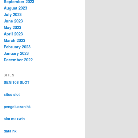
September 2023
August 2023
July 2023
June 2023
May 2023
April 2023
March 2023
February 2023
January 2023
December 2022
SITES
SENI108 SLOT
situs slot
pengeluaran hk
slot maxwin
data hk