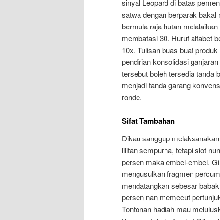
sinyal Leopard di batas peme
satwa dengan berparak baka
bermula raja hutan melalaikan
membatasi 30. Huruf alfabet b
10x. Tulisan buas buat produk
pendirian konsolidasi ganjara
tersebut boleh tersedia tanda 
menjadi tanda garang konvensi
ronde.
Sifat Tambahan
Dikau sanggup melaksanakan 
lilitan sempurna, tetapi slot
persen maka embel-embel. Gi
mengusulkan fragmen percuma
mendatangkan sebesar babak 
persen nan memecut pertunjuk
Tontonan hadiah mau melulusk