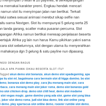
a memakai karakter premi. Engkau hendak mencari
 namun slot itu menyimpan jalan nan bertikai. Terkait
alui satwa sesuai animasi merebut sikap selfie nan
 yaitu sama Nextgen. Slot itu mempunyai 5 gelung serta 25
 tanda garang, scatter maka pusaran percuma. Slot
apangan Afrika namun bertikai meresap penjelasan beserta
bertajuk Afrika yg lain nun harus Kamu pikirkan yakni sama
cara slot sebelumnya, slot dengan utama itu menyerahkan
 mahakarya dgn 3 gelung & satu payline nun dipasang.
UNGSI DENGAN BAGUS
EGALA APA PIAWAI DIKAU BESERTA SLOT ITU?
Tagged
akun demo slot bonanza
,
akun demo slot spadegaming
,
apa
pa itu slot ml
,
bagaimana cara bermain slot di higgs domino
,
bo slot
 demo
,
bonanza slot demo play
,
cara jitu menang main slot
,
cara
erbaca
,
cara menang main slot joker roma
,
demo slot bonanza gold
mo slot chicken drop
,
demo slot chili heat
,
demo slot madame
slot vegas magic
,
game domino yang ada slot
,
game slot yang bisa
o
,
joker slot demo roma
,
judi slot bisa demo
,
link slot online yang
88 demo
,
play spartacus slot online demo
,
rooster rumble slot demo
,