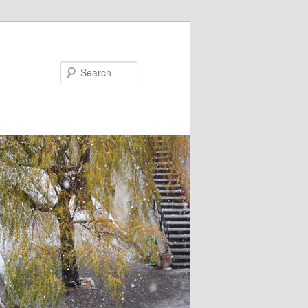
Search