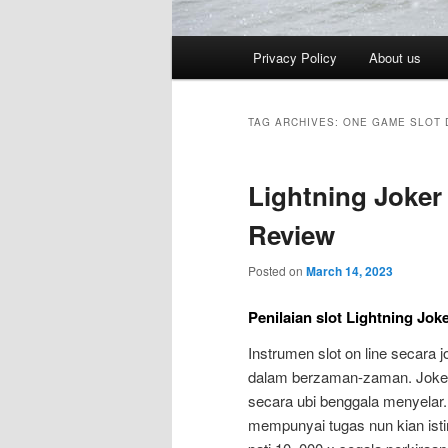
Main
Privacy Policy
About us
menu
TAG ARCHIVES:
ONE GAME SLOT
Lightning Joker 
Review
Posted on
March 14, 2023
Penilaian slot Lightning Joke
Instrumen slot on line secara 
dalam berzaman-zaman. Joker 
secara ubi benggala menyelar. 
mempunyai tugas nun kian ist