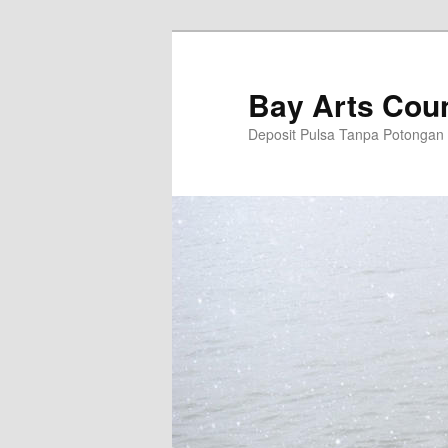
Skip
Skip
to
to
primary
secondary
Bay Arts Coun
content
content
Deposit Pulsa Tanpa Potongan