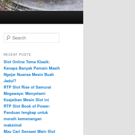
S
e
a
r
RECENT POSTS
c
Slot Online Tema Klasik:
h
Kenapa Banyak Pemain Masih
Ngejar Nuansa Mesin Buah
Jadul?
RTP Slot Rise of Samurai
Megaways: Menyelami
Keajaiban Mesin Slot ini
RTP Slot Book of Power:
Panduan lengkap untuk
meraih kemenangan
maksimal
Mau Cari Sensasi Main Slot