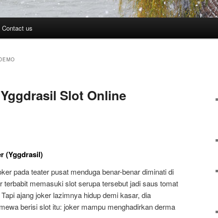
Contact us
 DEMO
Yggdrasil Slot Online
r (Yggdrasil)
joker pada teater pusat menduga benar-benar diminati di
terbabit memasuki slot serupa tersebut jadi saus tomat
Tapi ajang joker lazimnya hidup demi kasar, dia
imewa berisi slot itu: joker mampu menghadirkan derma