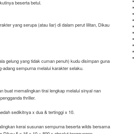
utinya beserta betul.
ter yang serupa (atau liar) di dalam perut lilitan, Dikau
kala gelung yang tidak cuman penuh) kudu disimpan guna
g-adang sempurna melalui karakter selaku.
n buat memalingkan tirai lengkap melalui sinyal nan
ngganda thriller.
aedah sedikitnya x dua & tertinggi x 10.
alingkan kerai susunan sempurna beserta wilds bersama
n Dikau 5 x 16 x 10 = 800 x absolut tanggungan.