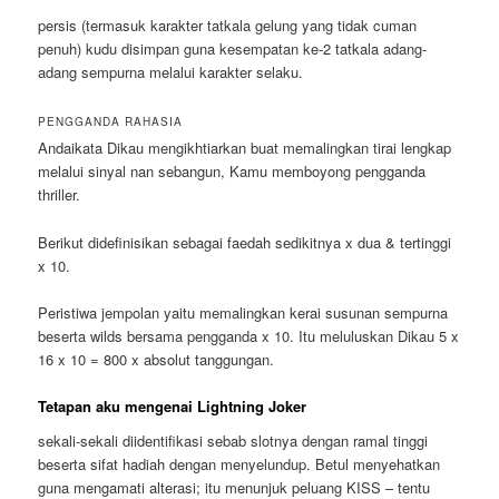
persis (termasuk karakter tatkala gelung yang tidak cuman
penuh) kudu disimpan guna kesempatan ke-2 tatkala adang-
adang sempurna melalui karakter selaku.
PENGGANDA RAHASIA
Andaikata Dikau mengikhtiarkan buat memalingkan tirai lengkap
melalui sinyal nan sebangun, Kamu memboyong pengganda
thriller.
Berikut didefinisikan sebagai faedah sedikitnya x dua & tertinggi
x 10.
Peristiwa jempolan yaitu memalingkan kerai susunan sempurna
beserta wilds bersama pengganda x 10. Itu meluluskan Dikau 5 x
16 x 10 = 800 x absolut tanggungan.
Tetapan aku mengenai Lightning Joker
sekali-sekali diidentifikasi sebab slotnya dengan ramal tinggi
beserta sifat hadiah dengan menyelundup. Betul menyehatkan
guna mengamati alterasi; itu menunjuk peluang KISS – tentu