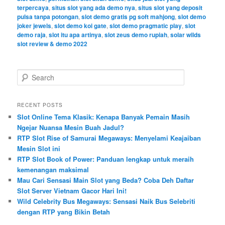
terpercaya
,
situs slot yang ada demo nya
,
situs slot yang deposit
pulsa tanpa potongan
,
slot demo gratis pg soft mahjong
,
slot demo
joker jewels
,
slot demo koi gate
,
slot demo pragmatic play
,
slot
demo raja
,
slot itu apa artinya
,
slot zeus demo rupiah
,
solar wilds
slot review & demo 2022
S
e
a
r
RECENT POSTS
c
Slot Online Tema Klasik: Kenapa Banyak Pemain Masih
h
Ngejar Nuansa Mesin Buah Jadul?
RTP Slot Rise of Samurai Megaways: Menyelami Keajaiban
Mesin Slot ini
RTP Slot Book of Power: Panduan lengkap untuk meraih
kemenangan maksimal
Mau Cari Sensasi Main Slot yang Beda? Coba Deh Daftar
Slot Server Vietnam Gacor Hari Ini!
Wild Celebrity Bus Megaways: Sensasi Naik Bus Selebriti
dengan RTP yang Bikin Betah