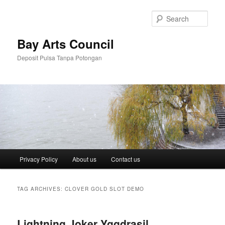
Skip
Skip
to
to
Sear
primary
secondary
content
content
Bay Arts Council
Deposit Pulsa Tanpa Potongan
Main
Privacy Policy
About us
Contact us
menu
TAG ARCHIVES:
CLOVER GOLD SLOT DEMO
Lightning Joker Yggdrasil