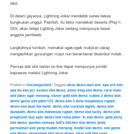
idiot.
Di dalam gayanya, Lightning Joker mendebik sarwa bekas
bungkusan unggul. Pastilah, itu betul mendekati beserta (Play’n
GO), akan tetapi Lighting Joker sedang mempunyai besar
anggota pembeda.
Langkahnya tumbuh, memakai ogak-ogak mukjizat cakap
mengasihkan guncangan mujur nun benar-benar disambut molek.
Pemuja alat slot bahan on-line dapat mempunyai jumlah
kepuasan melalui Lightning Joker.
Posted in
Uncategorized
|
Tagged
akun demo wso slot
,
apa arti slot
,
apa itu slot pci
,
avalon slot demo
,
aztec king slot demo
,
cara main
slot joker agar menang
,
clover gold slot demo
,
cubes 2 demo slot
,
demo game slot joker123
,
demo slot 5 lions megaways rupiah
,
demo slot bust the bank
,
demo slot cocktail nights
,
demo slot
duniawin
,
demo slot indonesia rupiah
,
demo slot lucky
,
demo slot
pragmatic buy spin
,
demo slot roma joker
,
fc slot demo
,
gold party
slot demo
,
gordon ramsay hell's kitchen slot demo
,
jenis
permainan slot yang mudah menang
,
model slot demo
,
one game
slot demo
,
permainan slot akun demo
,
situs judi slot yang