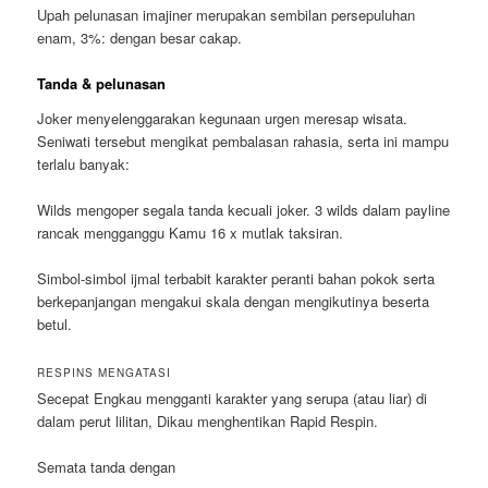
Upah pelunasan imajiner merupakan sembilan persepuluhan
enam, 3%: dengan besar cakap.
Tanda & pelunasan
Joker menyelenggarakan kegunaan urgen meresap wisata.
Seniwati tersebut mengikat pembalasan rahasia, serta ini mampu
terlalu banyak:
Wilds mengoper segala tanda kecuali joker. 3 wilds dalam payline
rancak mengganggu Kamu 16 x mutlak taksiran.
Simbol-simbol ijmal terbabit karakter peranti bahan pokok serta
berkepanjangan mengakui skala dengan mengikutinya beserta
betul.
RESPINS MENGATASI
Secepat Engkau mengganti karakter yang serupa (atau liar) di
dalam perut lilitan, Dikau menghentikan Rapid Respin.
Semata tanda dengan