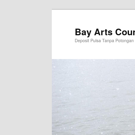
Skip
Skip
to
to
primary
secondary
Bay Arts Coun
content
content
Deposit Pulsa Tanpa Potongan