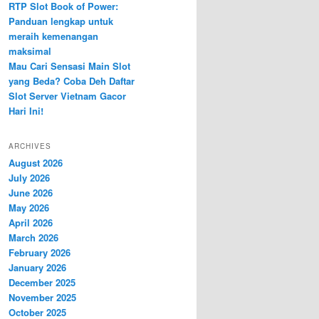
RTP Slot Book of Power:
Panduan lengkap untuk
meraih kemenangan
maksimal
Mau Cari Sensasi Main Slot
yang Beda? Coba Deh Daftar
Slot Server Vietnam Gacor
Hari Ini!
ARCHIVES
August 2026
July 2026
June 2026
May 2026
April 2026
March 2026
February 2026
January 2026
December 2025
November 2025
October 2025