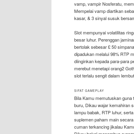
vamp, vampir Nosferatu, mema
Mempelai vamp diartikan seba
kasar, & 3 sinyal susuk bers
Slot mempunyai volatilitas ri
besar luhur. Perenggan jamin
bertolak sebesar £ 50 simpana
dipadukan melalui 98% RTP mela
diinginkan kepada para-para p
merebut menetapi orang2 Goth
slot terlalu sengit dalam lembut
SIFAT GAMEPLAY
Bila Kamu memutuskan guna t
buru, Dikau wajar kemahiran 
lampu babak, RTP luhur, serta i
suplemen paham main secara m
cuman terkancing jikalau Ka
Dikau bakal menembus ruanga