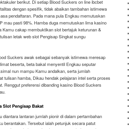
ktakuler berikut. Di setiap Blood Suckers on line ibcbet
litas dengan spesifik, tidak abaikan tambahan istimewa
masa pendaftaran. Pada mana pula Engkau memutuskan
RTP mau pasti 98%. Hamba duga memutuskan lima kasino
a Kamu cakap membuktikan slot bertajuk keturunan &
ulisan letak web slot Pengisap Singkat sungu
t Blood Suckers awak sebagai sebanyak istimewa meresap
limat beserta, beta bakal menyentil Engkau seputar
ksimal nun mampu Kamu andalkan, serta jumlah
t tulisan hamba, Dikau hendak pelajaran intel serta proses
t. Renggut preferensi dibanding kasino Blood Suckers
au.
a Slot Pengisap Bakat
tu diantara lantaran jumlah pionir di dalam pertambahan
ku berantakan. Tersebut ialah petunjuk secara patut