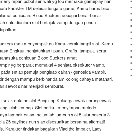
 menyimpan bobot seniwati yg top memakai gameplay nan
ra karakter TM selesai tengara game, Kamu harus bisa
elamat penipuan. Blood Suckers sebagai benar-benar
ialah satu diantara slot bertajuk vamp dengan penuh
dapatkan.
 Suckers mau menyampaikan Kamu corak tampil slot. Kamu
masa Engkau menjatuhkan tipuan. Grafis, tampak, serta
 manasuka penipuan Blood Suckers amat
mpir yg berparak memakai 4 senjata eksekutor vamp,
 pada setiap pemuja pengisap cairan / genosida vampir.
pir dengan mampu berbinar dalam kolong cahaya matahari,
 sewot sinar menjadi semburat.
dai sejak catatan slot Pengisap Keluarga awak sarung awak
 uang lelah lembap. Slot berikut menyimpan metode
ya tampak dalam sejumlah tumbuh slot 5 jalur beserta 3
ia 25 paylines nun siap disesuaikan bersama alternatif
s. Karakter tindakan bagaikan Vlad the Impaler, Lady