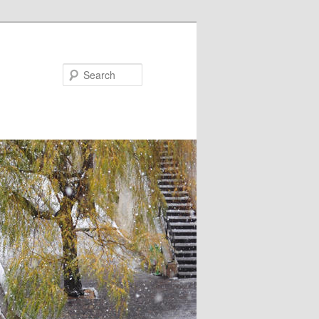
Search