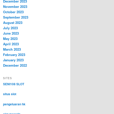
December 2023
November 2023
October 2023
September 2023
August 2023
July 2023
June 2023
May 2023
April 2023
March 2023
February 2023
January 2023
December 2022
SITES
SENI108 SLOT
situs slot
pengeluaran hk