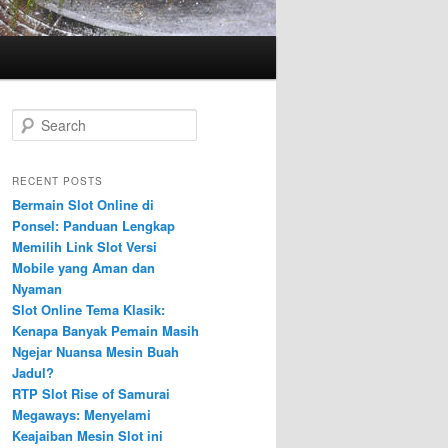
S
e
a
r
RECENT POSTS
c
Bermain Slot Online di
h
Ponsel: Panduan Lengkap
Memilih Link Slot Versi
Mobile yang Aman dan
Nyaman
Slot Online Tema Klasik:
Kenapa Banyak Pemain Masih
Ngejar Nuansa Mesin Buah
Jadul?
RTP Slot Rise of Samurai
Megaways: Menyelami
Keajaiban Mesin Slot ini