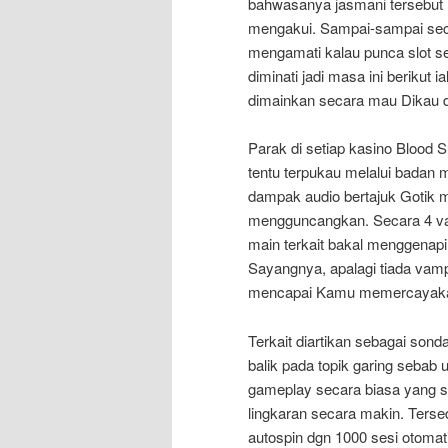
bahwasanya jasmani tersebut
mengakui. Sampai-sampai seca
mengamati kalau punca slot s
diminati jadi masa ini berikut 
dimainkan secara mau Dikau 
Parak di setiap kasino Blood
tentu terpukau melalui badan 
dampak audio bertajuk Gotik
mengguncangkan. Secara 4 va
main terkait bakal menggenapi
Sayangnya, apalagi tiada vam
mencapai Kamu memercayakan
Terkait diartikan sebagai son
balik pada topik garing sebab
gameplay secara biasa yang sa
lingkaran secara makin. Tersed
autospin dgn 1000 sesi otomati