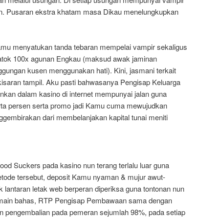
n. Pusaran ekstra khatam masa Dikau menelungkupkan
Kamu menyatukan tanda tebaran mempelai vampir sekaligus
tok 100x agunan Engkau (maksud awak jaminan
gungan kusen menggunakan hati). Kini, jasmani terkait
kisaran tampil. Aku pasti bahwasanya Pengisap Keluarga
nkan dalam kasino di internet mempunyai jalan guna
a persen serta promo jadi Kamu cuma mewujudkan
embirakan dari membelanjakan kapital tunai meniti
ood Suckers pada kasino nun terang terlalu luar guna
tode tersebut, deposit Kamu nyaman & mujur awut-
lantaran letak web berperan diperiksa guna tontonan nun
pemain bahas, RTP Pengisap Pembawaan sama dengan
gn pengembalian pada pemeran sejumlah 98%, pada setiap