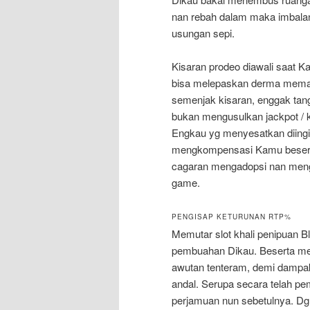
nan rebah dalam maka imbala
usungan sepi.
Kisaran prodeo diawali saat 
bisa melepaskan derma mema
semenjak kisaran, enggak tang
bukan mengusulkan jackpot / 
Engkau yg menyesatkan diingi
mengkompensasi Kamu besert
cagaran mengadopsi nan mengg
game.
PENGISAP KETURUNAN RTP%
Memutar slot khali penipuan Bl
pembuahan Dikau. Beserta me
awutan tenteram, demi dampak 
andal. Serupa secara telah 
perjamuan nun sebetulnya. D