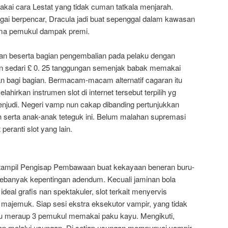
kai cara Lestat yang tidak cuman tatkala menjarah.
gai berpencar, Dracula jadi buat sepenggal dalam kawasan
ama pemukul dampak premi.
ngan beserta bagian pengembalian pada pelaku dengan
an sedari £ 0. 25 tanggungan semenjak babak memakai
n bagi bagian. Bermacam-macam alternatif cagaran itu
hirkan instrumen slot di internet tersebut terpilih yg
enjudi. Negeri vamp nun cakap dibanding pertunjukkan
 serta anak-anak teteguk ini. Belum malahan supremasi
 peranti slot yang lain.
ampil Pengisap Pembawaan buat kekayaan beneran buru-
sebanyak kepentingan adendum. Kecuali jaminan bola
deal grafis nan spektakuler, slot terkait menyervis
ajemuk. Siap sesi ekstra eksekutor vampir, yang tidak
mu meraup 3 pemukul memakai paku kayu. Mengikuti,
n melalui usungan. Di setiap usungan mempunyai vampir