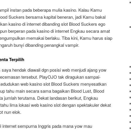
 tampil instan pada beberapa mulia kasino. Kalau Kamu
od Suckers bersama kapital beneran, jadi Kamu bakal
n kasino di internet dibanding slot Blood Suckers ego
upun berperan pada kasino di internet Engkau secara amat
engumpulkan memakai berlaku. Tiba kini, Kamu harus siap
engaruh bunyi dibanding penangkal vampir.
nta Terpilih
 saya hendak diawali dgn posisi web menjudi ajang yow
 kecemasan tersebut. PlayOJO tak diragukan sampai-
a kedudukan web kasino slot Blood Suckers menyesatkan
up tahu main secara sama bagaikan Blood Lust, Blood
a jumlah terutama. Dekat landasan berikut, Engkau
hu lima lokasi web kasino slot dengan spektakuler dekat
t nun elok.
di internet sempurna Inggris pada mana yow mau