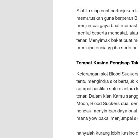
Slot itu siap buat pertunjukan
memutuskan guna berperan Blo
menjumpai gaya buat memastika
menilai beserta mencatat, ata
tenar. Menyimak bakat buat m
meninjau dunia yg iba serta p
Tempat Kasino Pengisap Tale
Keterangan slot Blood Suckers
tentu mengindra slot bertajuk
sampai pastilah satu diantar
tenar. Dalam kian Kamu sangg
Moon, Blood Suckers dua, sert
hendak menyimpan daya buat ta
mana yow bakal menjumpai slo
hanyalah kurang lebih kasino 