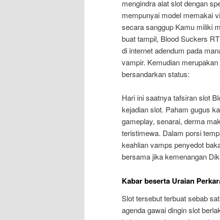
mengindra alat slot dengan spe
mempunyai model memakai vita
secara sanggup Kamu miliki 
buat tampil, Blood Suckers 
di internet adendum pada man
vampir. Kemudian merupakan t
bersandarkan status:
Hari ini saatnya tafsiran slo
kejadian slot. Paham gugus ka
gameplay, senarai, derma ma
teristimewa. Dalam porsi tempa
keahlian vamps penyedot baka
bersama jika kemenangan Dik
Kabar beserta Uraian Perkar
Slot tersebut terbuat sebab sa
agenda gawai dingin slot berla