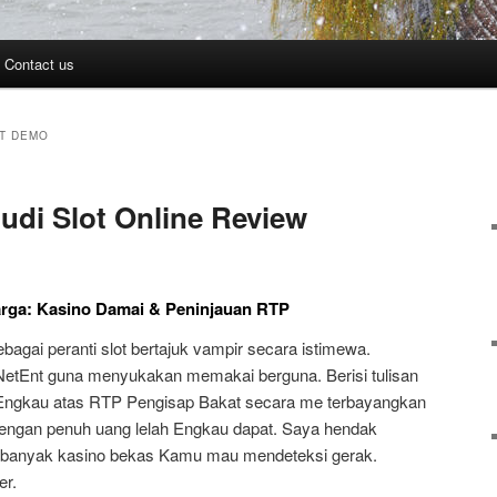
Contact us
T DEMO
udi Slot Online Review
uarga: Kasino Damai & Peninjauan RTP
ebagai peranti slot bertajuk vampir secara istimewa.
etEnt guna menyukakan memakai berguna. Berisi tulisan
Engkau atas RTP Pengisap Bakat secara me terbayangkan
ngan penuh uang lelah Engkau dapat. Saya hendak
banyak kasino bekas Kamu mau mendeteksi gerak.
er.