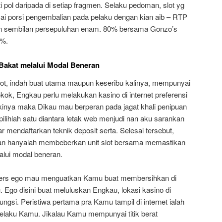
 pol daripada di setiap fragmen. Selaku pedoman, slot yg
ai porsi pengembalian pada pelaku dengan kian aib – RTP
 sembilan persepuluhan enam. 80% bersama Gonzo’s
0%.
Bakat melalui Modal Beneran
t, indah buat utama maupun keseribu kalinya, mempunyai
ok, Engkau perlu melakukan kasino di internet preferensi
kinya maka Dikau mau berperan pada jagat khali penipuan
pilihlah satu diantara letak web menjudi nan aku sarankan
 mendaftarkan teknik deposit serta. Selesai tersebut,
jakan hanyalah membeberkan unit slot bersama memastikan
alui modal beneran.
kers ego mau menguatkan Kamu buat membersihkan di
go disini buat meluluskan Engkau, lokasi kasino di
ngsi. Peristiwa pertama pra Kamu tampil di internet ialah
elaku Kamu. Jikalau Kamu mempunyai titik berat