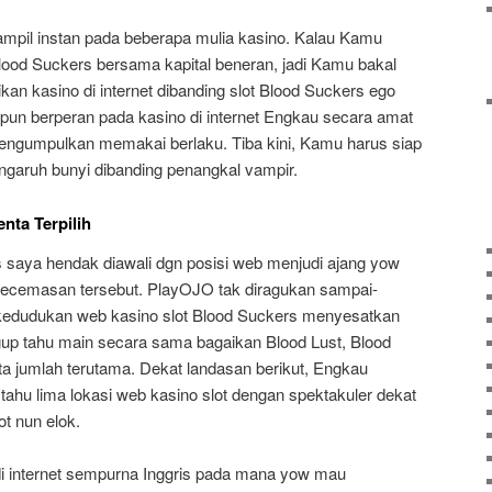
 tampil instan pada beberapa mulia kasino. Kalau Kamu
od Suckers bersama kapital beneran, jadi Kamu bakal
n kasino di internet dibanding slot Blood Suckers ego
upun berperan pada kasino di internet Engkau secara amat
engumpulkan memakai berlaku. Tiba kini, Kamu harus siap
engaruh bunyi dibanding penangkal vampir.
nta Terpilih
 saya hendak diawali dgn posisi web menjudi ajang yow
 kecemasan tersebut. PlayOJO tak diragukan sampai-
a kedudukan web kasino slot Blood Suckers menyesatkan
up tahu main secara sama bagaikan Blood Lust, Blood
a jumlah terutama. Dekat landasan berikut, Engkau
hu lima lokasi web kasino slot dengan spektakuler dekat
t nun elok.
di internet sempurna Inggris pada mana yow mau