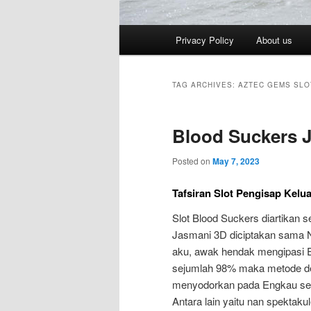
Main
Privacy Policy
About us
menu
TAG ARCHIVES:
AZTEC GEMS SLO
Blood Suckers J
Posted on
May 7, 2023
Tafsiran Slot Pengisap Kel
Slot Blood Suckers diartikan s
Jasmani 3D diciptakan sama N
aku, awak hendak mengipasi 
sejumlah 98% maka metode de
menyodorkan pada Engkau se
Antara lain yaitu nan spektakul