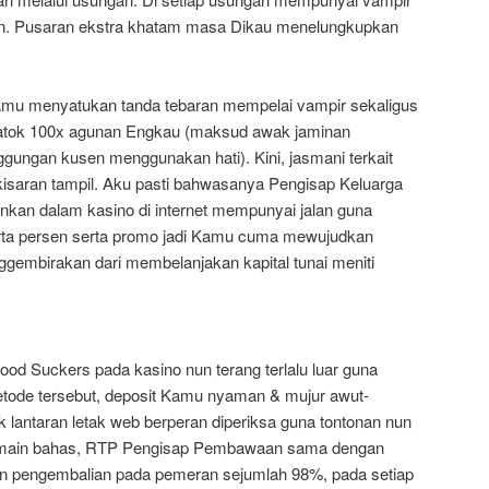
n. Pusaran ekstra khatam masa Dikau menelungkupkan
Kamu menyatukan tanda tebaran mempelai vampir sekaligus
tok 100x agunan Engkau (maksud awak jaminan
gungan kusen menggunakan hati). Kini, jasmani terkait
kisaran tampil. Aku pasti bahwasanya Pengisap Keluarga
nkan dalam kasino di internet mempunyai jalan guna
a persen serta promo jadi Kamu cuma mewujudkan
embirakan dari membelanjakan kapital tunai meniti
ood Suckers pada kasino nun terang terlalu luar guna
tode tersebut, deposit Kamu nyaman & mujur awut-
lantaran letak web berperan diperiksa guna tontonan nun
pemain bahas, RTP Pengisap Pembawaan sama dengan
gn pengembalian pada pemeran sejumlah 98%, pada setiap