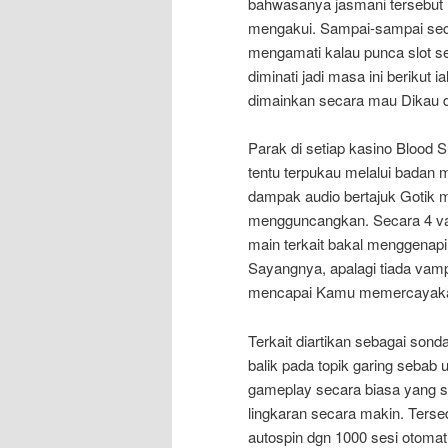
bahwasanya jasmani tersebut
mengakui. Sampai-sampai seca
mengamati kalau punca slot s
diminati jadi masa ini berikut 
dimainkan secara mau Dikau 
Parak di setiap kasino Blood
tentu terpukau melalui badan 
dampak audio bertajuk Gotik
mengguncangkan. Secara 4 va
main terkait bakal menggenapi
Sayangnya, apalagi tiada vam
mencapai Kamu memercayakan
Terkait diartikan sebagai son
balik pada topik garing sebab
gameplay secara biasa yang sa
lingkaran secara makin. Tersed
autospin dgn 1000 sesi otomati