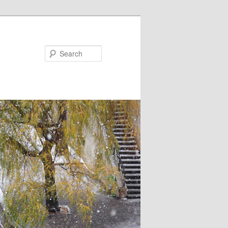
Search