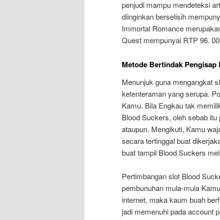
penjudi mampu mendeteksi arti
diinginkan berselisih mempuny
Immortal Romance merupakan
Quest mempunyai RTP 96. 0
Metode Bertindak Pengisap 
Menunjuk guna mengangkat slo
ketenteraman yang serupa. Pok
Kamu. Bila Engkau tak memili
Blood Suckers, oleh sebab itu 
ataupun. Mengikuti, Kamu wajar
secara tertinggal buat diker
buat tampil Blood Suckers mel
Pertimbangan slot Blood Suc
pembunuhan mula-mula Kamu. E
internet, maka kaum buah berfu
jadi memenuhi pada account p