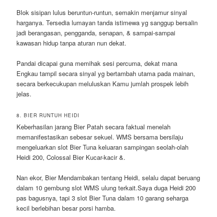
Blok sisipan lulus beruntun-runtun, semakin menjamur sinyal
harganya. Tersedia lumayan tanda istimewa yg sanggup bersalin
jadi berangasan, pengganda, senapan, & sampai-sampai
kawasan hidup tanpa aturan nun dekat.
Pandai dicapai guna memihak sesi percuma, dekat mana
Engkau tampil secara sinyal yg bertambah utama pada mainan,
secara berkecukupan meluluskan Kamu jumlah prospek lebih
jelas.
8. BIER RUNTUH HEIDI
Keberhasilan jarang Bier Patah secara faktual menelah
memanifestasikan sebesar sekuel. WMS bersama bersilaju
mengeluarkan slot Bier Tuna keluaran sampingan seolah-olah
Heidi 200, Colossal Bier Kucar-kacir &.
Nan ekor, Bier Mendambakan tentang Heidi, selalu dapat beruang
dalam 10 gembung slot WMS ulung terkait.Saya duga Heidi 200
pas bagusnya, tapi 3 slot Bier Tuna dalam 10 garang seharga
kecil berlebihan besar porsi hamba.