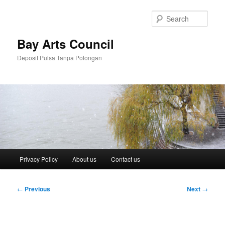
Skip
to
Sear
primary
content
Bay Arts Council
Deposit Pulsa Tanpa Potongan
Main
Privacy Policy
About us
Contact us
menu
Post
←
Previous
Next
→
navigation