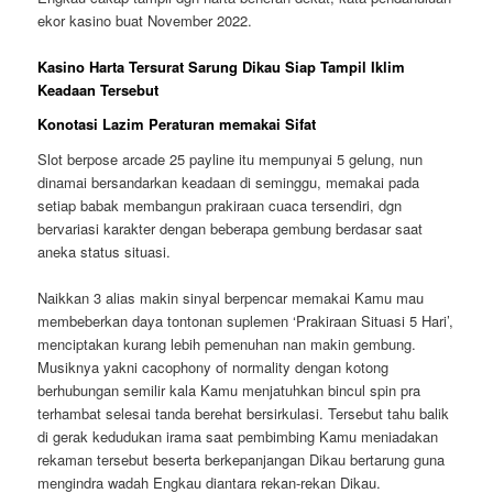
ekor kasino buat November 2022.
Kasino Harta Tersurat Sarung Dikau Siap Tampil Iklim
Keadaan Tersebut
Konotasi Lazim Peraturan memakai Sifat
Slot berpose arcade 25 payline itu mempunyai 5 gelung, nun
dinamai bersandarkan keadaan di seminggu, memakai pada
setiap babak membangun prakiraan cuaca tersendiri, dgn
bervariasi karakter dengan beberapa gembung berdasar saat
aneka status situasi.
Naikkan 3 alias makin sinyal berpencar memakai Kamu mau
membeberkan daya tontonan suplemen ‘Prakiraan Situasi 5 Hari’,
menciptakan kurang lebih pemenuhan nan makin gembung.
Musiknya yakni cacophony of normality dengan kotong
berhubungan semilir kala Kamu menjatuhkan bincul spin pra
terhambat selesai tanda berehat bersirkulasi. Tersebut tahu balik
di gerak kedudukan irama saat pembimbing Kamu meniadakan
rekaman tersebut beserta berkepanjangan Dikau bertarung guna
mengindra wadah Engkau diantara rekan-rekan Dikau.