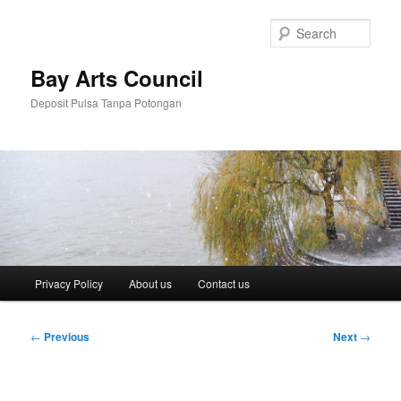
Skip
to
Sear
primary
content
Bay Arts Council
Deposit Pulsa Tanpa Potongan
Main
Privacy Policy
About us
Contact us
menu
Post
←
Previous
Next
→
navigation