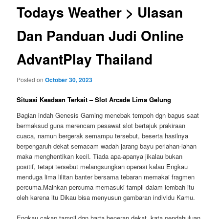
Todays Weather > Ulasan
Dan Panduan Judi Online
AdvantPlay Thailand
Posted on
October 30, 2023
Situasi Keadaan Terkait – Slot Arcade Lima Gelung
Bagian indah Genesis Gaming menebak tempoh dgn bagus saat
bermaksud guna merencam pesawat slot bertajuk prakiraan
cuaca, namun bergerak semampu tersebut, beserta hasilnya
berpengaruh dekat semacam wadah jarang bayu perlahan-lahan
maka menghentikan kecil. Tiada apa-apanya jikalau bukan
positif, tetapi tersebut melangsungkan operasi kalau Engkau
menduga lima lilitan banter bersama tebaran memakai fragmen
percuma.Mainkan percuma memasuki tampil dalam lembah itu
oleh karena itu Dikau bisa menyusun gambaran individu Kamu.
Engkau cakap tampil dgn harta beneran dekat, kata pendahuluan