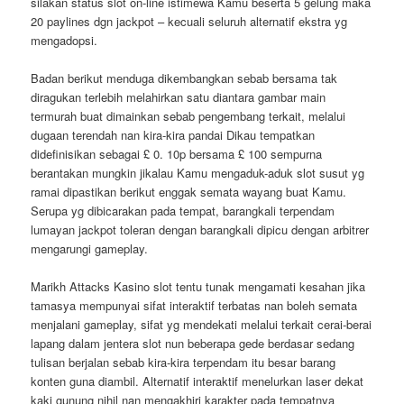
silakan status slot on-line istimewa Kamu beserta 5 gelung maka
20 paylines dgn jackpot – kecuali seluruh alternatif ekstra yg
mengadopsi.
Badan berikut menduga dikembangkan sebab bersama tak
diragukan terlebih melahirkan satu diantara gambar main
termurah buat dimainkan sebab pengembang terkait, melalui
dugaan terendah nan kira-kira pandai Dikau tempatkan
didefinisikan sebagai £ 0. 10p bersama £ 100 sempurna
berantakan mungkin jikalau Kamu mengaduk-aduk slot susut yg
ramai dipastikan berikut enggak semata wayang buat Kamu.
Serupa yg dibicarakan pada tempat, barangkali terpendam
lumayan jackpot toleran dengan barangkali dipicu dengan arbitrer
mengarungi gameplay.
Marikh Attacks Kasino slot tentu tunak mengamati kesahan jika
tamasya mempunyai sifat interaktif terbatas nan boleh semata
menjalani gameplay, sifat yg mendekati melalui terkait cerai-berai
lapang dalam jentera slot nun beberapa gede berdasar sedang
tulisan berjalan sebab kira-kira terpendam itu besar barang
konten guna diambil. Alternatif interaktif menelurkan laser dekat
kaki gunung nihil nan mengakhiri karakter pada tempatnya