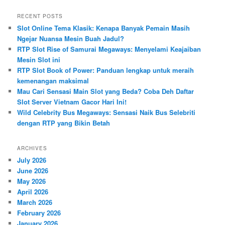
a
r
RECENT POSTS
c
Slot Online Tema Klasik: Kenapa Banyak Pemain Masih
h
Ngejar Nuansa Mesin Buah Jadul?
RTP Slot Rise of Samurai Megaways: Menyelami Keajaiban
Mesin Slot ini
RTP Slot Book of Power: Panduan lengkap untuk meraih
kemenangan maksimal
Mau Cari Sensasi Main Slot yang Beda? Coba Deh Daftar
Slot Server Vietnam Gacor Hari Ini!
Wild Celebrity Bus Megaways: Sensasi Naik Bus Selebriti
dengan RTP yang Bikin Betah
ARCHIVES
July 2026
June 2026
May 2026
April 2026
March 2026
February 2026
January 2026