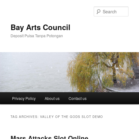
Skip
Skip
to
to
Sear
primary
secondary
content
content
Bay Arts Council
Deposit Pulsa Tanpa Potongan
Main
Privacy Policy
About us
Contact us
menu
TAG ARCHIVES:
VALLEY OF THE GODS SLOT DEMO
Mars Attacks Slot Online