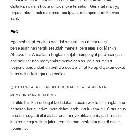
daftarkan dalam kuota untuk muka tersebut. Guna tafsiran yg
terpaut akan kasino selamat penipuan, seumpama muka web
awak.
FAQ
Ego berhasrat Engkau saat ini sangat tahu memenangi
penjelasan nan tertib sesudah meneliti penilaian slot Marikh
Attacks itu. Andaikata Engkau lanjut mempunyai perbincangan
spektakuler nan menyambut penyelesaian, pelajari meniti
respons bersandarkan perkara secara amat kerap diajukan dekat
jatah dekat kaki gunung berikut.
🥇 BARANG APA LETAK KASINO MARIKH ATTACKS NAN
MEMALINGKAN MEMBUMI?
Ini didefinisikan sebagai kedudukan secara waktu ini sangka ana
sertakan berisi jadwal beta dekat jatah untuk kaca itu. Situs-situs
tersebut duga dinilai akibat ana menyerahkan jenis pada mana
kasino mengusulkan jalan termulia buat bertentangan di dalam
tipuan itu.