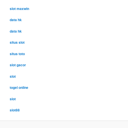
slot maxwin
data hk
data hk
situs slot
situs toto
slot gacor
slot
togel online
slot
slot88