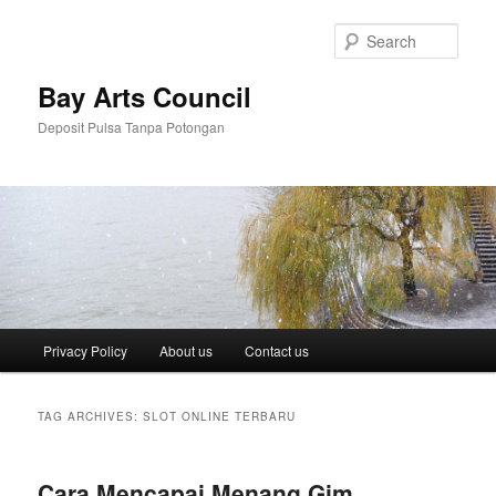
Skip
Skip
to
to
Sear
primary
secondary
content
content
Bay Arts Council
Deposit Pulsa Tanpa Potongan
Main
Privacy Policy
About us
Contact us
menu
TAG ARCHIVES:
SLOT ONLINE TERBARU
Cara Mencapai Menang Gim