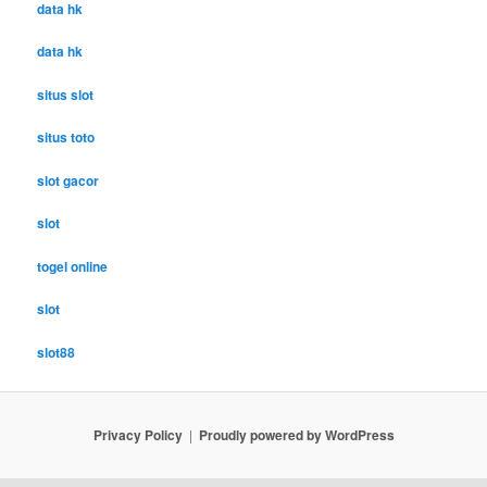
data hk
data hk
situs slot
situs toto
slot gacor
slot
togel online
slot
slot88
Privacy Policy
Proudly powered by WordPress