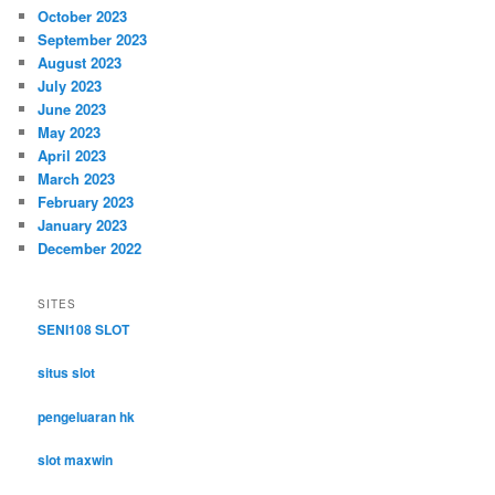
October 2023
September 2023
August 2023
July 2023
June 2023
May 2023
April 2023
March 2023
February 2023
January 2023
December 2022
SITES
SENI108 SLOT
situs slot
pengeluaran hk
slot maxwin