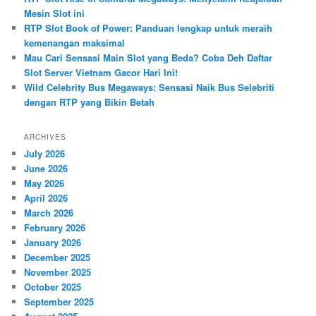
Mesin Slot ini
RTP Slot Book of Power: Panduan lengkap untuk meraih
kemenangan maksimal
Mau Cari Sensasi Main Slot yang Beda? Coba Deh Daftar
Slot Server Vietnam Gacor Hari Ini!
Wild Celebrity Bus Megaways: Sensasi Naik Bus Selebriti
dengan RTP yang Bikin Betah
ARCHIVES
July 2026
June 2026
May 2026
April 2026
March 2026
February 2026
January 2026
December 2025
November 2025
October 2025
September 2025