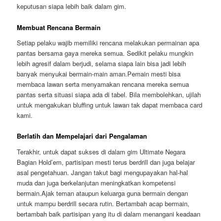
keputusan siapa lebih baik dalam gim.
Membuat Rencana Bermain
Setiap pelaku wajib memiliki rencana melakukan permainan apa
pantas bersama gaya mereka semua. Sedikit pelaku mungkin
lebih agresif dalam berjudi, selama siapa lain bisa jadi lebih
banyak menyukai bermain-main aman.Pemain mesti bisa
membaca lawan serta menyamakan rencana mereka semua
pantas serta situasi siapa ada di tabel. Bila membolehkan, ujilah
untuk mengakukan bluffing untuk lawan tak dapat membaca card
kami.
Berlatih dan Mempelajari dari Pengalaman
Terakhir, untuk dapat sukses di dalam gim Ultimate Negara
Bagian Hold’em, partisipan mesti terus berdrill dan juga belajar
asal pengetahuan. Jangan takut bagi mengupayakan hal-hal
muda dan juga berkelanjutan meningkatkan kompetensi
bermain.Ajak teman ataupun keluarga guna bermain dengan
untuk mampu berdrill secara rutin. Bertambah acap bermain,
bertambah baik partisipan yang itu di dalam menangani keadaan