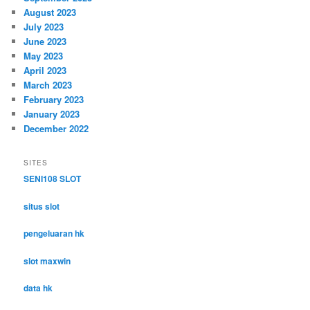
August 2023
July 2023
June 2023
May 2023
April 2023
March 2023
February 2023
January 2023
December 2022
SITES
SENI108 SLOT
situs slot
pengeluaran hk
slot maxwin
data hk