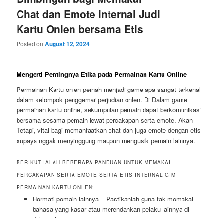
Chat dan Emote internal Judi
Kartu Onlen bersama Etis
Posted on
August 12, 2024
Mengerti Pentingnya Etika pada Permainan Kartu Online
Permainan Kartu onlen pernah menjadi game apa sangat terkenal
dalam kelompok penggemar perjudian onlen. Di Dalam game
permainan kartu online, sekumpulan pemain dapat berkomunikasi
bersama sesama pemain lewat percakapan serta emote. Akan
Tetapi, vital bagi memanfaatkan chat dan juga emote dengan etis
supaya nggak menyinggung maupun mengusik pemain lainnya.
BERIKUT IALAH BEBERAPA PANDUAN UNTUK MEMAKAI
PERCAKAPAN SERTA EMOTE SERTA ETIS INTERNAL GIM
PERMAINAN KARTU ONLEN:
Hormati pemain lainnya – Pastikanlah guna tak memakai
bahasa yang kasar atau merendahkan pelaku lainnya di