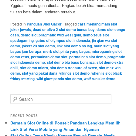
Yggdrasil necis guna dicoba, Engkau boleh bisa memandang
tulisan beta dalam landasan tersebut.
Posted in
Panduan Judi Gacor
|
Tagged
cara menang main slot
joker jewels
,
dead or alive 2 slot demo bonus buy
,
demo slot congo
cash
,
demo slot pragmatic wild west gold
,
demo zeus slot
spadegaming
,
gates of olympus slot indonesia
,
jin qian wa slot
demo
,
joker123 slot demo
,
link slot demo no lag
,
main slot yang
bagus jam berapa
,
merk slot pintu yang bagus
,
microgaming slot
demo zeus
,
permainan demo slot
,
permainan slot demo
,
pragmatic
slot indonesia demo
,
slot demo big bass bonanza
,
slot demo extra
chilli
,
slot demo micro
,
slot demo treasure of aztec
,
slot max win
demo
,
slot yang pakai dana
,
vikings slot demo
,
when is slot black
friday starting
,
wild giant panda slot demo
,
wolf run slot demo
S
e
a
r
RECENT POSTS
c
Bermain Slot Online di Ponsel: Panduan Lengkap Memilih
h
Link Slot Versi Mobile yang Aman dan Nyaman
Slot Online Tema Klasik: Kenapa Banyak Pemain Masih