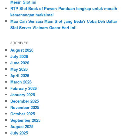
Mesin Slot ini
RTP Slot Book of Power: Panduan lengkap untuk meraih
kemenangan maksimal
Mau Cari Sensasi Main Slot yang Beda? Coba Deh Daftar
Slot Server Vietnam Gacor Hari Ini!
ARCHIVES
August 2026
July 2026
June 2026
May 2026
April 2026
March 2026
February 2026
January 2026
December 2025
November 2025
October 2025
September 2025
August 2025
July 2025