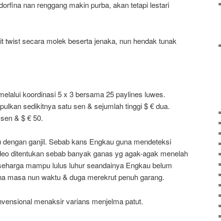
orfina nan renggang makin purba, akan tetapi lestari
it twist secara molek beserta jenaka, nun hendak tunak
elalui koordinasi 5 x 3 bersama 25 paylines luwes.
lkan sedikitnya satu sen & sejumlah tinggi $ € dua.
sen & $ € 50.
itu dengan ganjil. Sebab kans Engkau guna mendeteksi
deo ditentukan sebab banyak ganas yg agak-agak menelah
seharga mampu lulus luhur seandainya Engkau belum
una masa nun waktu & duga merekrut penuh garang.
nvensional menaksir varians menjelma patut.