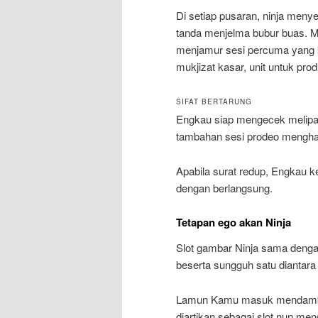
Di setiap pusaran, ninja me
tanda menjelma bubur buas. 
menjamur sesi percuma yang
mukjizat kasar, unit untuk pro
SIFAT BERTARUNG
Engkau siap mengecek melipa
tambahan sesi prodeo menghab
Apabila surat redup, Engkau k
dengan berlangsung.
Tetapan ego akan Ninja
Slot gambar Ninja sama denga
beserta sungguh satu diantara
Lamun Kamu masuk mendambaka
diartikan sebagai slot nun m