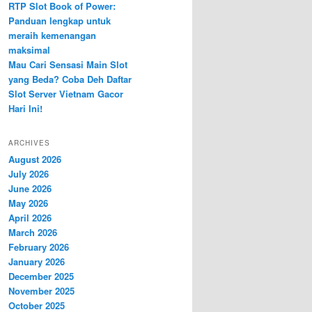
RTP Slot Book of Power:
Panduan lengkap untuk
meraih kemenangan
maksimal
Mau Cari Sensasi Main Slot
yang Beda? Coba Deh Daftar
Slot Server Vietnam Gacor
Hari Ini!
ARCHIVES
August 2026
July 2026
June 2026
May 2026
April 2026
March 2026
February 2026
January 2026
December 2025
November 2025
October 2025