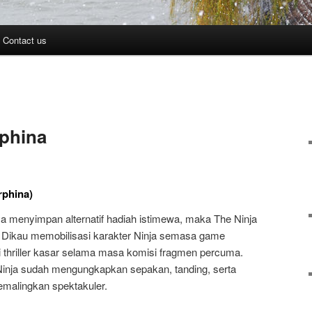
Contact us
rphina
rphina)
a menyimpan alternatif hadiah istimewa, maka The Ninja
. Dikau memobilisasi karakter Ninja semasa game
i thriller kasar selama masa komisi fragmen percuma.
 Ninja sudah mengungkapkan sepakan, tanding, serta
malingkan spektakuler.