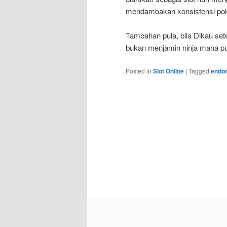
mendambakan konsistensi pok
Tambahan pula, bila Dikau se
bukan menjamin ninja mana pul
Posted in
Slot Online
|
Tagged
endor