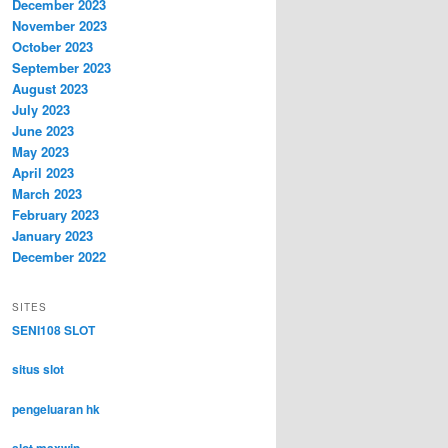
December 2023
November 2023
October 2023
September 2023
August 2023
July 2023
June 2023
May 2023
April 2023
March 2023
February 2023
January 2023
December 2022
SITES
SENI108 SLOT
situs slot
pengeluaran hk