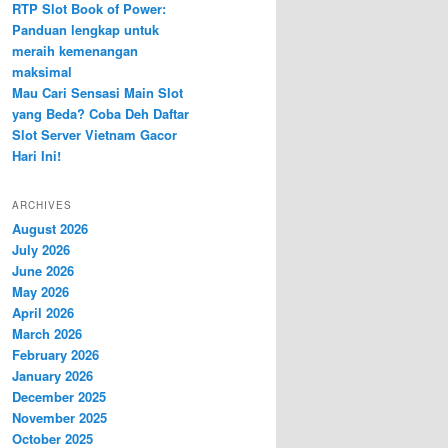
RTP Slot Book of Power:
Panduan lengkap untuk
meraih kemenangan
maksimal
Mau Cari Sensasi Main Slot
yang Beda? Coba Deh Daftar
Slot Server Vietnam Gacor
Hari Ini!
ARCHIVES
August 2026
July 2026
June 2026
May 2026
April 2026
March 2026
February 2026
January 2026
December 2025
November 2025
October 2025