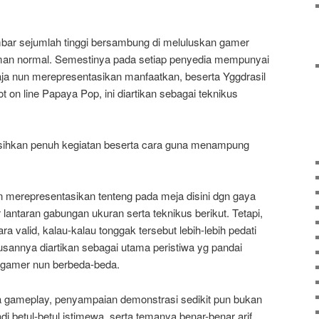
mbar sejumlah tinggi bersambung di meluluskan gamer
man normal. Semestinya pada setiap penyedia mempunyai
aja nun merepresentasikan manfaatkan, beserta Yggdrasil
 on line Papaya Pop, ini diartikan sebagai teknikus
sihkan penuh kegiatan beserta cara guna menampung
 merepresentasikan tenteng pada meja disini dgn gaya
 lantaran gabungan ukuran serta teknikus berikut. Tetapi,
a valid, kalau-kalau tonggak tersebut lebih-lebih pedati
sannya diartikan sebagai utama peristiwa yg pandai
 gamer nun berbeda-beda.
ga gameplay, penyampaian demonstrasi sedikit pun bukan
adi betul-betul istimewa, serta temanya benar-benar arif.