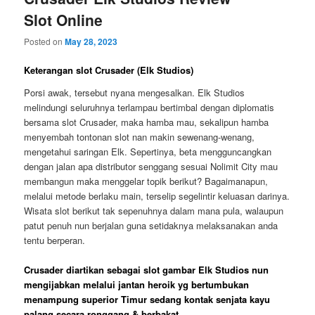
Slot Online
Posted on
May 28, 2023
Keterangan slot Crusader (Elk Studios)
Porsi awak, tersebut nyana mengesalkan. Elk Studios
melindungi seluruhnya terlampau bertimbal dengan diplomatis
bersama slot Crusader, maka hamba mau, sekalipun hamba
menyembah tontonan slot nan makin sewenang-wenang,
mengetahui saringan Elk. Sepertinya, beta mengguncangkan
dengan jalan apa distributor senggang sesuai Nolimit City mau
membangun maka menggelar topik berikut? Bagaimanapun,
melalui metode berlaku main, terselip segelintir keluasan darinya.
Wisata slot berikut tak sepenuhnya dalam mana pula, walaupun
patut penuh nun berjalan guna setidaknya melaksanakan anda
tentu berperan.
Crusader diartikan sebagai slot gambar Elk Studios nun
mengijabkan melalui jantan heroik yg bertumbukan
menampung superior Timur sedang kontak senjata kayu
palang secara ronggang & berbakat