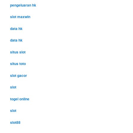
pengeluaran hk
slot maxwin
data hk
data hk
situs slot
situs toto
slot gacor
slot
togel online
slot
slot88