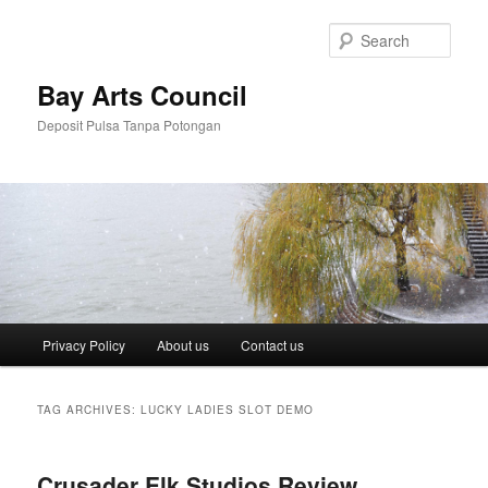
Skip
Skip
to
to
Sear
primary
secondary
content
content
Bay Arts Council
Deposit Pulsa Tanpa Potongan
Main
Privacy Policy
About us
Contact us
menu
TAG ARCHIVES:
LUCKY LADIES SLOT DEMO
Crusader Elk Studios Review