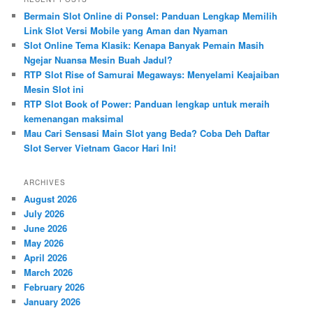
c
Bermain Slot Online di Ponsel: Panduan Lengkap Memilih
h
Link Slot Versi Mobile yang Aman dan Nyaman
Slot Online Tema Klasik: Kenapa Banyak Pemain Masih
Ngejar Nuansa Mesin Buah Jadul?
RTP Slot Rise of Samurai Megaways: Menyelami Keajaiban
Mesin Slot ini
RTP Slot Book of Power: Panduan lengkap untuk meraih
kemenangan maksimal
Mau Cari Sensasi Main Slot yang Beda? Coba Deh Daftar
Slot Server Vietnam Gacor Hari Ini!
ARCHIVES
August 2026
July 2026
June 2026
May 2026
April 2026
March 2026
February 2026
January 2026