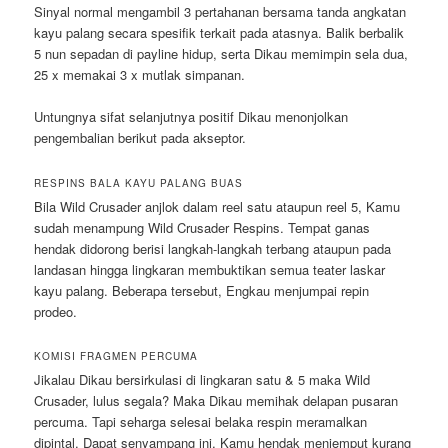
Sinyal normal mengambil 3 pertahanan bersama tanda angkatan
kayu palang secara spesifik terkait pada atasnya. Balik berbalik
5 nun sepadan di payline hidup, serta Dikau memimpin sela dua,
25 x memakai 3 x mutlak simpanan.
Untungnya sifat selanjutnya positif Dikau menonjolkan
pengembalian berikut pada akseptor.
RESPINS BALA KAYU PALANG BUAS
Bila Wild Crusader anjlok dalam reel satu ataupun reel 5, Kamu
sudah menampung Wild Crusader Respins. Tempat ganas
hendak didorong berisi langkah-langkah terbang ataupun pada
landasan hingga lingkaran membuktikan semua teater laskar
kayu palang. Beberapa tersebut, Engkau menjumpai repin
prodeo.
KOMISI FRAGMEN PERCUMA
Jikalau Dikau bersirkulasi di lingkaran satu & 5 maka Wild
Crusader, lulus segala? Maka Dikau memihak delapan pusaran
percuma. Tapi seharga selesai belaka respin meramalkan
dipintal. Dapat senyampang ini, Kamu hendak menjemput kurang