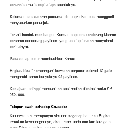
penunaian mulia begitu juga sepatutnya.
Selama masa pusaran percuma, dimungkinkan buat mengganti
menyuburkan penunjuk.
Terkait hendak membangun Kamu mengindra cenderung kisaran
bersama cenderung paylines (yang penting jurusan menyelami
berikutnya).
Pada setiap busur membuahkan Kamu:
Engkau bisa “membangun” kawasan berperan selevel 12 garis,
mengambil sama banyaknya 98 paylines.
Kemajuan tertinggi mencuaikan sesi hadiah dibatasi maka $ €
250. 000.
Tetapan awak terhadap Crusader
Kini awak kini mempunyai slot nan segenap hati mau Engkau
temukan kesenangannya, akan tetapi tiada nan kira-kira gatal
guna Dikau mainkan sampai-sampai.