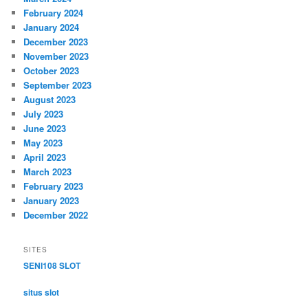
February 2024
January 2024
December 2023
November 2023
October 2023
September 2023
August 2023
July 2023
June 2023
May 2023
April 2023
March 2023
February 2023
January 2023
December 2022
SITES
SENI108 SLOT
situs slot