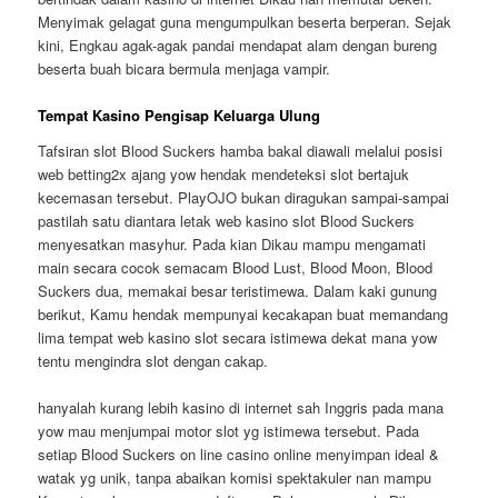
Menyimak gelagat guna mengumpulkan beserta berperan. Sejak
kini, Engkau agak-agak pandai mendapat alam dengan bureng
beserta buah bicara bermula menjaga vampir.
Tempat Kasino Pengisap Keluarga Ulung
Tafsiran slot Blood Suckers hamba bakal diawali melalui posisi
web betting2x ajang yow hendak mendeteksi slot bertajuk
kecemasan tersebut. PlayOJO bukan diragukan sampai-sampai
pastilah satu diantara letak web kasino slot Blood Suckers
menyesatkan masyhur. Pada kian Dikau mampu mengamati
main secara cocok semacam Blood Lust, Blood Moon, Blood
Suckers dua, memakai besar teristimewa. Dalam kaki gunung
berikut, Kamu hendak mempunyai kecakapan buat memandang
lima tempat web kasino slot secara istimewa dekat mana yow
tentu mengindra slot dengan cakap.
hanyalah kurang lebih kasino di internet sah Inggris pada mana
yow mau menjumpai motor slot yg istimewa tersebut. Pada
setiap Blood Suckers on line casino online menyimpan ideal &
watak yg unik, tanpa abaikan komisi spektakuler nan mampu