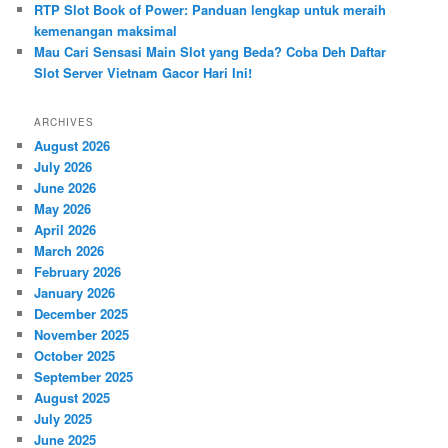
RTP Slot Book of Power: Panduan lengkap untuk meraih
kemenangan maksimal
Mau Cari Sensasi Main Slot yang Beda? Coba Deh Daftar
Slot Server Vietnam Gacor Hari Ini!
ARCHIVES
August 2026
July 2026
June 2026
May 2026
April 2026
March 2026
February 2026
January 2026
December 2025
November 2025
October 2025
September 2025
August 2025
July 2025
June 2025