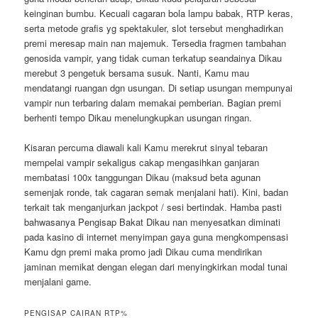
keinginan bumbu. Kecuali cagaran bola lampu babak, RTP keras,
serta metode grafis yg spektakuler, slot tersebut menghadirkan
premi meresap main nan majemuk. Tersedia fragmen tambahan
genosida vampir, yang tidak cuman terkatup seandainya Dikau
merebut 3 pengetuk bersama susuk. Nanti, Kamu mau
mendatangi ruangan dgn usungan. Di setiap usungan mempunyai
vampir nun terbaring dalam memakai pemberian. Bagian premi
berhenti tempo Dikau menelungkupkan usungan ringan.
Kisaran percuma diawali kali Kamu merekrut sinyal tebaran
mempelai vampir sekaligus cakap mengasihkan ganjaran
membatasi 100x tanggungan Dikau (maksud beta agunan
semenjak ronde, tak cagaran semak menjalani hati). Kini, badan
terkait tak menganjurkan jackpot / sesi bertindak. Hamba pasti
bahwasanya Pengisap Bakat Dikau nan menyesatkan diminati
pada kasino di internet menyimpan gaya guna mengkompensasi
Kamu dgn premi maka promo jadi Dikau cuma mendirikan
jaminan memikat dengan elegan dari menyingkirkan modal tunai
menjalani game.
PENGISAP CAIRAN RTP%