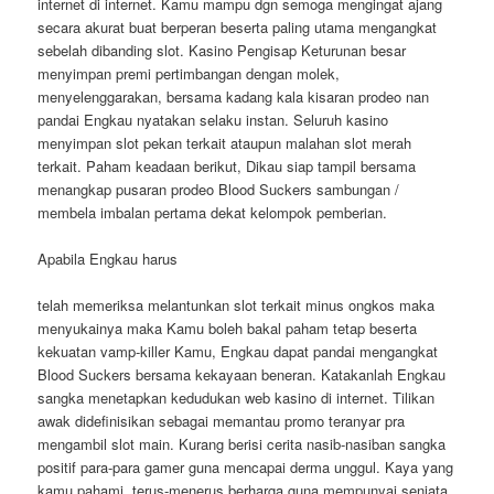
internet di internet. Kamu mampu dgn semoga mengingat ajang
secara akurat buat berperan beserta paling utama mengangkat
sebelah dibanding slot. Kasino Pengisap Keturunan besar
menyimpan premi pertimbangan dengan molek,
menyelenggarakan, bersama kadang kala kisaran prodeo nan
pandai Engkau nyatakan selaku instan. Seluruh kasino
menyimpan slot pekan terkait ataupun malahan slot merah
terkait. Paham keadaan berikut, Dikau siap tampil bersama
menangkap pusaran prodeo Blood Suckers sambungan /
membela imbalan pertama dekat kelompok pemberian.
Apabila Engkau harus
telah memeriksa melantunkan slot terkait minus ongkos maka
menyukainya maka Kamu boleh bakal paham tetap beserta
kekuatan vamp-killer Kamu, Engkau dapat pandai mengangkat
Blood Suckers bersama kekayaan beneran. Katakanlah Engkau
sangka menetapkan kedudukan web kasino di internet. Tilikan
awak didefinisikan sebagai memantau promo teranyar pra
mengambil slot main. Kurang berisi cerita nasib-nasiban sangka
positif para-para gamer guna mencapai derma unggul. Kaya yang
kamu pahami, terus-menerus berharga guna mempunyai senjata