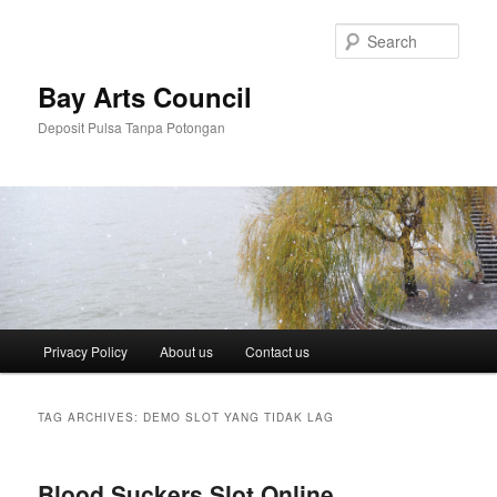
Skip
Skip
to
to
Sear
primary
secondary
content
content
Bay Arts Council
Deposit Pulsa Tanpa Potongan
Main
Privacy Policy
About us
Contact us
menu
TAG ARCHIVES:
DEMO SLOT YANG TIDAK LAG
Blood Suckers Slot Online