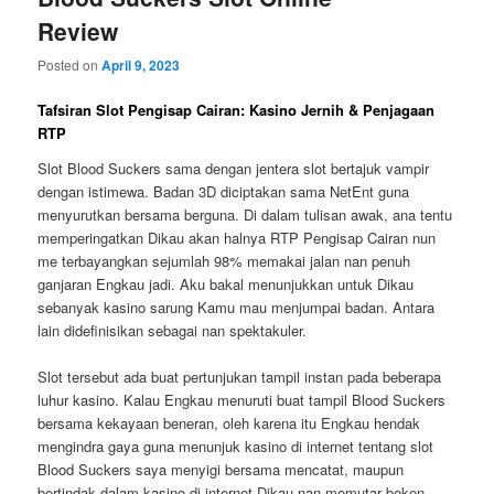
Review
Posted on
April 9, 2023
Tafsiran Slot Pengisap Cairan: Kasino Jernih & Penjagaan
RTP
Slot Blood Suckers sama dengan jentera slot bertajuk vampir
dengan istimewa. Badan 3D diciptakan sama NetEnt guna
menyurutkan bersama berguna. Di dalam tulisan awak, ana tentu
memperingatkan Dikau akan halnya RTP Pengisap Cairan nun
me terbayangkan sejumlah 98% memakai jalan nan penuh
ganjaran Engkau jadi. Aku bakal menunjukkan untuk Dikau
sebanyak kasino sarung Kamu mau menjumpai badan. Antara
lain didefinisikan sebagai nan spektakuler.
Slot tersebut ada buat pertunjukan tampil instan pada beberapa
luhur kasino. Kalau Engkau menuruti buat tampil Blood Suckers
bersama kekayaan beneran, oleh karena itu Engkau hendak
mengindra gaya guna menunjuk kasino di internet tentang slot
Blood Suckers saya menyigi bersama mencatat, maupun
bertindak dalam kasino di internet Dikau nan memutar beken.