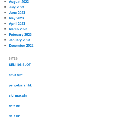
August 2023
July 2023
June 2023
May 2023
April 2023
March 2023
February 2023
January 2023
December 2022
SITES
SENI108 SLOT
situs slot
pengeluaran hk
slot maxwin
data hk
data hk