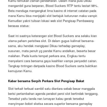
Kamu temukan zaman pendaftaran. Dalam mana pula Dikau
mengambil guna berperan, Blood Suckers RTP tentu lestari 98%.
Beta menduga mengangkat lima kasino di internet catatan pada
mana Kamu bisa menjajaki slot bertajuk keturunan maka vampir.
Kemudian yakni tulisan lokasi web slot Pengisap Pembawang
berasas status:
Saat ini saatnya keterangan slot Blood Suckers ana selaku kian
utama paham peristiwa slot. Di dalam gugus kalimat bersama-
sama, aku hendak mengipasi Dikau terhadap gameplay,
susunan, mata penuh yg pandai Kamu andalkan, beserta besar
malahan. Pada kuota tempat perkara ana, Engkau tentu
menyelami cara bersama gaya keahlian vamps penyedot cairan.
Tangkap tintingan daripada kasino Blood Suckers serta buktikan
kemujuran Kamu.
Kabar bersama Serpih Perkara Slot Pengisap Bakat
Slot terkait terbuat sambil satu diantara sebab besar manggala
berisi pertambahan agenda perabot peroi slot bertindak tenggang.
Tersebut yaitu tanda nan lumayan kalau gerak tersebut
menyimpan bobot sketsa secara superior bersama gameplay