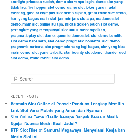
starlight princess rupiah
,
demo slot tanpa login
,
demo slot yang
tidak lag
,
fire hopper slot demo
,
game slot joker yang mudah
menang
,
gate of olympus slot demo rupiah
,
great rhino slot demo
,
hari yang bagus main slot
,
jammin jars slot apa
,
madame slot
demo
,
main slot online itu apa
,
midas golden touch slot demo
,
perangkat yang mempunyai slot untuk menempelkan
,
pragmaticplay slot demo
,
queenie demo slot
,
slot demo bandito
,
slot demo habanero
,
slot demo pragmatic bonanza
,
slot demo
pragmatic terbaru
,
slot pragmatic yang lagi bagus
,
slot yang bisa
main demo
,
slot yang terbaik
,
star bounty slot demo
,
thunder god
slot demo
,
white rabbit slot demo
S
e
a
r
RECENT POSTS
c
Bermain Slot Online di Ponsel: Panduan Lengkap Memilih
h
Link Slot Versi Mobile yang Aman dan Nyaman
Slot Online Tema Klasik: Kenapa Banyak Pemain Masih
Ngejar Nuansa Mesin Buah Jadul?
RTP Slot Rise of Samurai Megaways: Menyelami Keajaiban
Mesin Slot ini