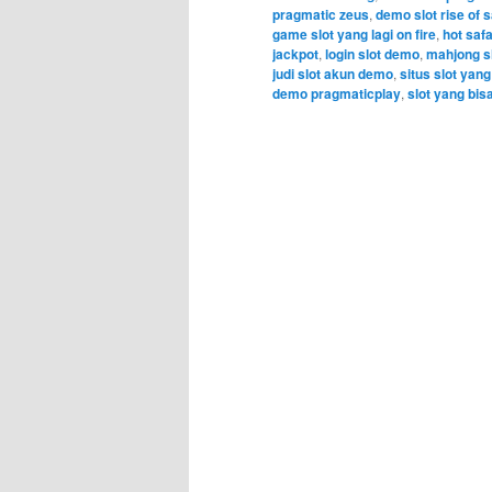
pragmatic zeus
,
demo slot rise of 
game slot yang lagi on fire
,
hot saf
jackpot
,
login slot demo
,
mahjong s
judi slot akun demo
,
situs slot ya
demo pragmaticplay
,
slot yang bi