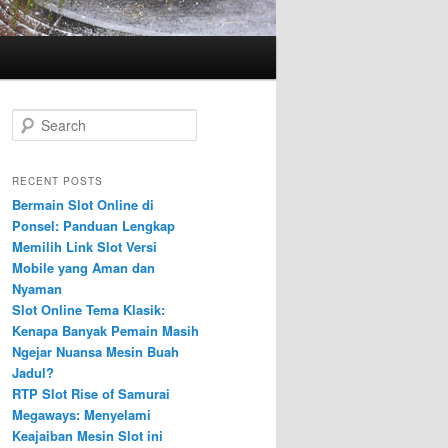
S
e
a
r
RECENT POSTS
c
Bermain Slot Online di
h
Ponsel: Panduan Lengkap
Memilih Link Slot Versi
Mobile yang Aman dan
Nyaman
Slot Online Tema Klasik:
Kenapa Banyak Pemain Masih
Ngejar Nuansa Mesin Buah
Jadul?
RTP Slot Rise of Samurai
Megaways: Menyelami
Keajaiban Mesin Slot ini