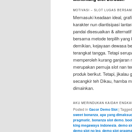
MOTIVASI – SLOT LUGAS BERSA
Memasuki keadaan ideal, gra
karakter nun diantisipasi lan
pandai disesuaikan & alterna
bersama metode terpilih yan
demikian, kejayaan dewasa be
terangkat tangga. Tetapi serup
memperoleh kurang ganjaran 
merupakan pemuja slot nan te
produk berikut. Tetapi, jikalau
secangkir teh Dikau, hamba m
dimainkan.
AKU MERINDUKAN KAIDAH ENGKA
Posted in
Gacor Demo Slot
|
Tagge
sweet bonanza
,
apa yang dimaksud
pragmatic
,
bonanza slot demo
,
boo
king megaways indonesia
,
demo sl
demo slot no leg
,
demo slot pragmat