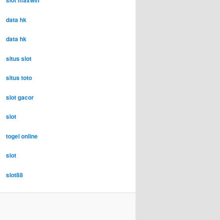
slot maxwin
data hk
data hk
situs slot
situs toto
slot gacor
slot
togel online
slot
slot88