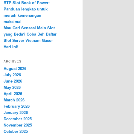
RTP Slot Book of Power:
Panduan lengkap untuk
meraih kemenangan
maksimal
Mau Cari Sensasi Main Slot
yang Beda? Coba Deh Daftar
Slot Server Vietnam Gacor
Hari Ini!
ARCHIVES
August 2026
July 2026
June 2026
May 2026
April 2026
March 2026
February 2026
January 2026
December 2025
November 2025
October 2025