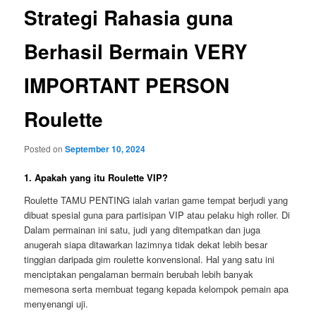
Strategi Rahasia guna
Berhasil Bermain VERY
IMPORTANT PERSON
Roulette
Posted on
September 10, 2024
1. Apakah yang itu Roulette VIP?
Roulette TAMU PENTING ialah varian game tempat berjudi yang
dibuat spesial guna para partisipan VIP atau pelaku high roller. Di
Dalam permainan ini satu, judi yang ditempatkan dan juga
anugerah siapa ditawarkan lazimnya tidak dekat lebih besar
tinggian daripada gim roulette konvensional. Hal yang satu ini
menciptakan pengalaman bermain berubah lebih banyak
memesona serta membuat tegang kepada kelompok pemain apa
menyenangi uji.