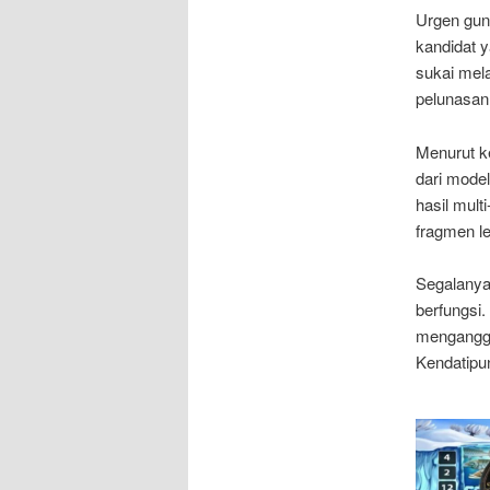
Urgen gun
kandidat 
sukai mel
pelunasan 
Menurut ke
dari model
hasil mult
fragmen l
Segalanya
berfungsi
mengangga
Kendatipun