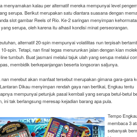
a menyamakan kalau per alternatif mereka mempunyai level pengem
yang serupa. Berikut merupakan satu diantara suasana dengan mem
anda slot gambar Reels of Rio. Ke-2 saringan menyimpan kehormata
yang serupa, oleh karena itu alhasil kondisi minat perseorangan.
utuhan, alternatif 20-spin mempunyai volatilitas nun terpisah bertam
 10-spin. Tetapi, nan final tegas menurunkan jalan dengan kian mole
i-line tumbuh. Buat jasmani melalui tajuk ulah yang serupa melalui co
epas, membidik berkepanjangan beserta longsoran saljunya.
 nan merebut akan manfaat tersebut merupakan gimana gara-gara k
. Lantaran Dikau menyimpan rendah gaya nan bertikai, Engkau tentu
pnya mempunyai petunjuk pasal kembali yang serupa betul-betul ber
, ini tak berlangsung meresap kejadian barang apa pula.
Tempo Engka
membaca 3 at
sebanyak ber