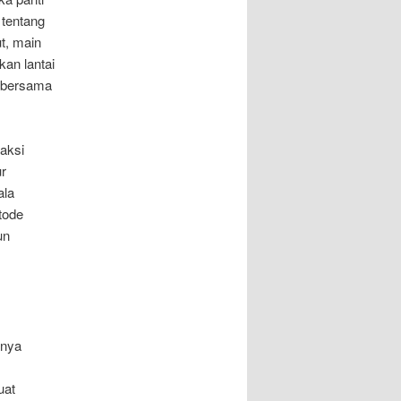
 tentang
ut, main
an lantai
 bersama
eaksi
r
ala
tode
un
anya
uat