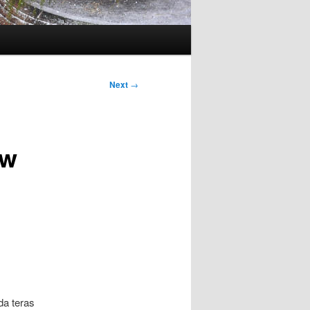
Next
→
ew
da teras