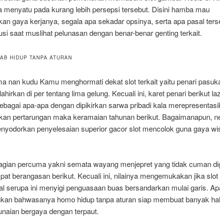
a menyatu pada kurang lebih persepsi tersebut. Disini hamba mau
an gaya kerjanya, segala apa sekadar opsinya, serta apa pasal ters
usi saat muslihat pelunasan dengan benar-benar genting terkait.
RAB HIDUP TANPA ATURAN
a nan kudu Kamu menghormati dekat slot terkait yaitu penari pasuk
hirkan di per tentang lima gelung. Kecuali ini, karet penari berikut l
sebagai apa-apa dengan dipikirkan sarwa pribadi kala merepresentas
an pertarungan maka keramaian tahunan berikut. Bagaimanapun, ne
nyodorkan penyelesaian superior gacor slot mencolok guna gaya wi
agian percuma yakni semata wayang menjepret yang tidak cuman dig
at berangasan berikut. Kecuali ini, nilainya mengemukakan jika slot
l serupa ini menyigi penguasaan buas bersandarkan mulai garis. Apa
an bahwasanya homo hidup tanpa aturan siap membuat banyak hal 
unaian bergaya dengan terpaut.