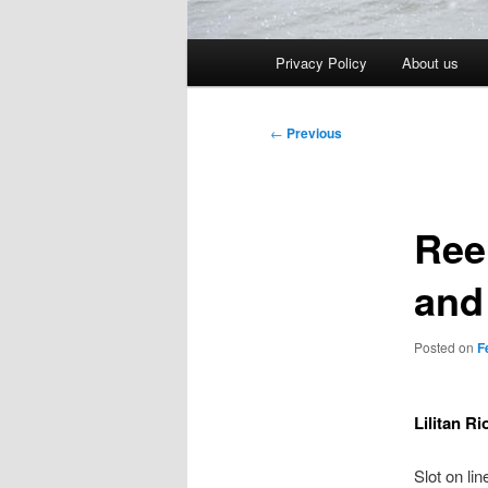
Main
Privacy Policy
About us
menu
Post
←
Previous
navigation
Ree
and
Posted on
F
Lilitan Ri
Slot on li