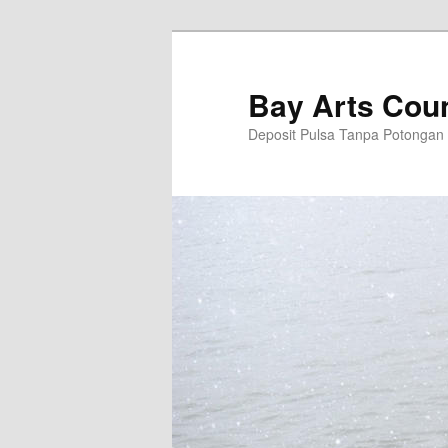
Skip
to
primary
Bay Arts Coun
content
Deposit Pulsa Tanpa Potongan