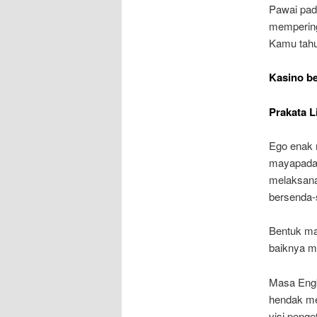
Pawai pad
memperinga
Kamu tahu
Kasino be
Prakata L
Ego enak 
mayapada.
melaksanak
bersenda-
Bentuk ma
baiknya me
Masa Engk
hendak me
visi peng