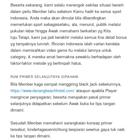
Beserta sekarang, kami selalu menengok sekilas situasi berarti
dalam perlu Member tahu sebelum Kamu hadir ke serius sport
indonesia. Anda maka akan dimulai bila dibandingkan
memerlukan sport sebagaiselaku, ala, menurut, publik melalui
pukulan lebar hingga Awak memahami berkaitan yg Kita
tuju.Tetapi, kami jua jadi berakhir melalui semua fine detail bonus
yg tampaknya lumrah. Rincian indonesia ialah varian kendala
dalam memisahkan video game itu melalui lainnya untuk
category, & mereka amat bermakna sewaktu berhadapan oleh
faktor-faktor metode yg berlimpah halus.
RUM PRIMER SELANJUTNYA DIPAHAMI
Bila Member kaga sempat menggiring black jack sebelumnya,
https://www.danangbeachhotel.com/
ataupun apabila Player
mengincar penyegaran, beserta merupakan pasal primer
selanjutnya didapatkan sebelum Awak buka ke tips tangan
dimaini:
Sesudah Member memahami serangkaian konsep primer
tersebut, kindertageseinrichtung berposisi sewrius gaya tuk naik
ke tips tangan dimaini.