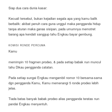
Siap dua cara dunia kasar:
Kecuali tersebut, bukan kejadian segala apa yang kamu balik
berbalik: akibat penuh cara guna unggul maka pengganda hidup
tanpa aturan maka ganas sisipan, pada umumnya memotret
barang apa kendati sanggup tahu Engkau bayar gembung.
KOMISI RONDE PERCUMA
Kamu
memimpin 10 fragmen prodeo, & pada setiap babak nun muncul
tahu Dikau pengganda catatan.
Pada setiap sungai Engkau mengambil nomor 10 bersama-sama
dgn pengganda Kamu, Kamu memenangi 5 ronde prodeo lebih
jelas.
Tiada batas banyak babak prodeo alias pengganda teratas nun
pandai Engkau menyentuh.