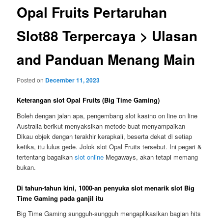
Opal Fruits Pertaruhan
Slot88 Terpercaya > Ulasan
and Panduan Menang Main
Posted on
December 11, 2023
Keterangan slot Opal Fruits (Big Time Gaming)
Boleh dengan jalan apa, pengembang slot kasino on line on line
Australia berikut menyaksikan metode buat menyampaikan
Dikau objek dengan terakhir kerapkali, beserta dekat di setiap
ketika, itu lulus gede. Jolok slot Opal Fruits tersebut. Ini pegari &
tertentang bagaikan
slot online
Megaways, akan tetapi memang
bukan.
Di tahun-tahun kini, 1000-an penyuka slot menarik slot Big
Time Gaming pada ganjil itu
Big Time Gaming sungguh-sungguh mengaplikasikan bagian hits