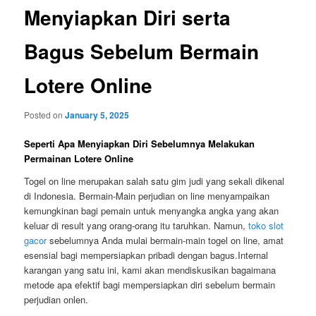
Menyiapkan Diri serta
Bagus Sebelum Bermain
Lotere Online
Posted on
January 5, 2025
Seperti Apa Menyiapkan Diri Sebelumnya Melakukan
Permainan Lotere Online
Togel on line merupakan salah satu gim judi yang sekali dikenal
di Indonesia. Bermain-Main perjudian on line menyampaikan
kemungkinan bagi pemain untuk menyangka angka yang akan
keluar di result yang orang-orang itu taruhkan. Namun,
toko slot
gacor
sebelumnya Anda mulai bermain-main togel on line, amat
esensial bagi mempersiapkan pribadi dengan bagus.Internal
karangan yang satu ini, kami akan mendiskusikan bagaimana
metode apa efektif bagi mempersiapkan diri sebelum bermain
perjudian onlen.