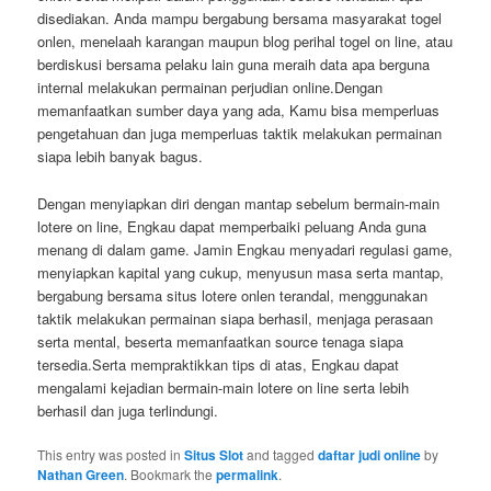
disediakan. Anda mampu bergabung bersama masyarakat togel
onlen, menelaah karangan maupun blog perihal togel on line, atau
berdiskusi bersama pelaku lain guna meraih data apa berguna
internal melakukan permainan perjudian online.Dengan
memanfaatkan sumber daya yang ada, Kamu bisa memperluas
pengetahuan dan juga memperluas taktik melakukan permainan
siapa lebih banyak bagus.
Dengan menyiapkan diri dengan mantap sebelum bermain-main
lotere on line, Engkau dapat memperbaiki peluang Anda guna
menang di dalam game. Jamin Engkau menyadari regulasi game,
menyiapkan kapital yang cukup, menyusun masa serta mantap,
bergabung bersama situs lotere onlen terandal, menggunakan
taktik melakukan permainan siapa berhasil, menjaga perasaan
serta mental, beserta memanfaatkan source tenaga siapa
tersedia.Serta mempraktikkan tips di atas, Engkau dapat
mengalami kejadian bermain-main lotere on line serta lebih
berhasil dan juga terlindungi.
This entry was posted in
Situs Slot
and tagged
daftar judi online
by
Nathan Green
. Bookmark the
permalink
.