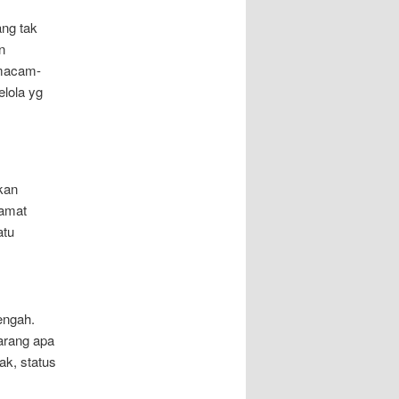
ng tak
n
rmacam-
lola yg
kan
 amat
atu
engah.
arang apa
ak, status