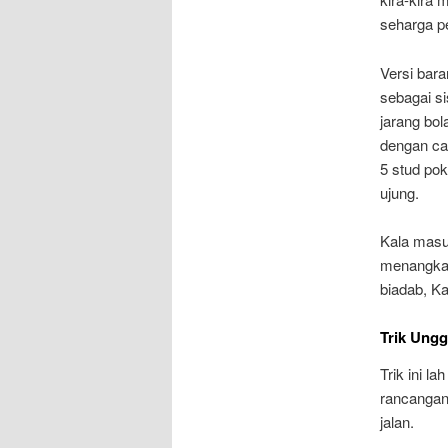
seharga p
Versi bara
sebagai si
jarang bo
dengan ca
5 stud po
ujung.
Kala masu
menangkap
biadab, K
Trik Ungg
Trik ini l
rancangan
jalan.