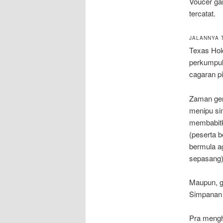
Voucer gar
tercatat.
JALANNYA 
Texas Hold
perkumpul
cagaran pi
Zaman gera
menipu s
membabitka
(peserta 
bermula ag
sepasang) 
Maupun, g
Simpanan 
Pra mengh