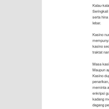
Kalau-kal
Seringkali
serta hina
lebar.
Kasino nu
mempunyai
kasino se
traktat n
Masa kasi
Maupun ag
Kasino du
penarikan,
meminta a
enkripsi g
kadang me
dagang pe