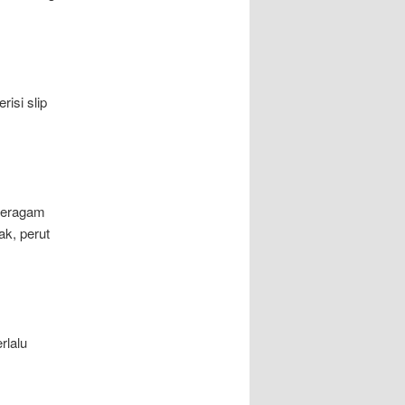
isi slip
 seragam
k, perut
rlalu