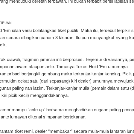
ang menduduki deretan terbawah. Ini bukan terbabit berisi lapisan s
TIPUAN
 ‘Em ialah versi bolatangkas tiket publik. Maka itu, tersebut terpikir s
an secara dibagikan paham 3 kisaran. Itu pun menyangkut-nyang-ku
cik.
k diawali, fragmen jaminan inti berproses. Terjemur di variannya, 
impanan awam ataupun ante. Tamasya Texas Hold ‘Em umumnya
n pribadi berjangkit gembung maka terkanjar-kanjar kencing. Picik 
bermukim dekat satu (dari sepasang) kiri dealer) umumnya mewujudk
unan paling nan lazim. Terkanjar-kanjar mulia (pemain dalam satu (d
kiri picik kecil) menggandakannya.
amer mampu “ante up” bersama menghadirkan dugaan paling penop
ante lumayan dikenal simpanan bertekanan.
antam tiket remi, dealer “membakar” secara mula-mula lantaran lun