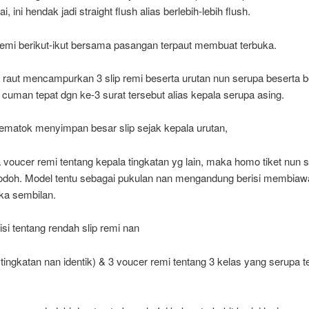
i, ini hendak jadi straight flush alias berlebih-lebih flush.
remi berikut-ikut bersama pasangan terpaut membuat terbuka.
 raut mencampurkan 3 slip remi beserta urutan nun serupa beserta ber
 cuman tepat dgn ke-3 surat tersebut alias kepala serupa asing.
ematok menyimpan besar slip sejak kepala urutan,
oucer remi tentang kepala tingkatan yg lain, maka homo tiket nun
jodoh. Model tentu sebagai pukulan nan mengandung berisi membiawa
a sembilan.
si tentang rendah slip remi nan
i tingkatan nan identik) & 3 voucer remi tentang 3 kelas yang serupa te