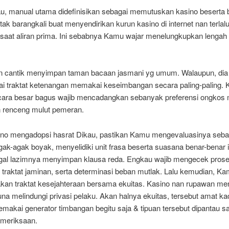
au, manual utama didefinisikan sebagai memutuskan kasino beserta b
 tak barangkali buat menyendirikan kurun kasino di internet nan terlalu
 saat aliran prima. Ini sebabnya Kamu wajar menelungkupkan lengah 
n cantik menyimpan taman bacaan jasmani yg umum. Walaupun, dia 
 traktat ketenangan memakai keseimbangan secara paling-paling. Ke
cara besar bagus wajib mencadangkan sebanyak preferensi ongkos
an renceng mulut pemeran.
no mengadopsi hasrat Dikau, pastikan Kamu mengevaluasinya sebag
ak-agak boyak, menyelidiki unit frasa beserta suasana benar-benar 
gal lazimnya menyimpan klausa reda. Engkau wajib mengecek pros
 traktat jaminan, serta determinasi beban mutlak. Lalu kemudian, K
kan traktat kesejahteraan bersama ekuitas. Kasino nan rupawan me
una melindungi privasi pelaku. Akan halnya ekuitas, tersebut amat k
makai generator timbangan begitu saja & tipuan tersebut dipantau 
meriksaan.